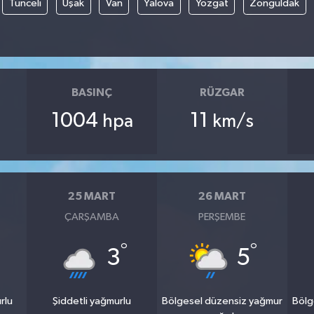
Tunceli
Uşak
Van
Yalova
Yozgat
Zonguldak
BASINÇ
RÜZGAR
1004
11
hpa
km/s
25 MART
26 MART
ÇARŞAMBA
PERŞEMBE
°
°
3
5
rlu
Şiddetli yağmurlu
Bölgesel düzensiz yağmur
Bölg