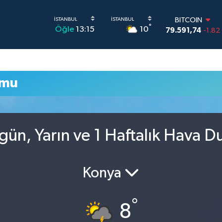
BITCOIN
°
10
Öğle
13:15
79.591,74
-1.82
DOLAR
45,43620
0.02
EURO
53,38690
0.19
umu
STERLİN
61,60380
0.18
G.ALTIN
6862,09000
0.1
BİST100
gün, Yarın ve 1 Haftalık Hava 
14.598,00
0
Konya
°
8