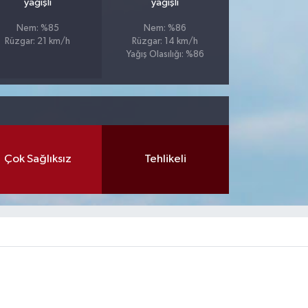
yağışlı
yağışlı
Nem: %85
Nem: %86
Rüzgar: 21 km/h
Rüzgar: 14 km/h
Yağış Olasılığı: %86
Çok Sağlıksız
Tehlikeli