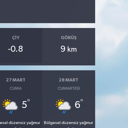
ÇIY
GÖRÜŞ
-0.8
9
km
27 MART
28 MART
CUMA
CUMARTESI
°
°
5
6
esel düzensiz yağmur
Bölgesel düzensiz yağmur