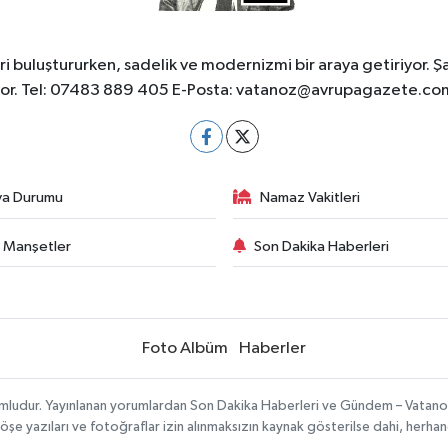
 buluştururken, sadelik ve modernizmi bir araya getiriyor. Ş
yor. Tel: 07483 889 405 E-Posta:
vatanoz@avrupagazete.co
va Durumu
Namaz Vakitleri
 Manşetler
Son Dakika Haberleri
Foto Albüm
Haberler
umludur. Yayınlanan yorumlardan Son Dakika Haberleri ve Gündem – Vatanoz s
köşe yazıları ve fotoğraflar izin alınmaksızın kaynak gösterilse dahi, herh