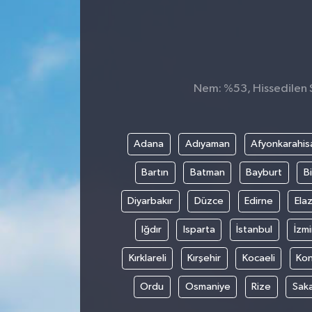
Nem: %53, Hissedilen S
Adana
Adıyaman
Afyonkarahis
Bartın
Batman
Bayburt
Bi
Diyarbakır
Düzce
Edirne
Elaz
Iğdır
Isparta
İstanbul
İzmi
Kırklareli
Kırşehir
Kocaeli
Ko
Ordu
Osmaniye
Rize
Sak