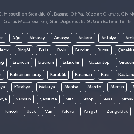
°
 Hissedilen Sıcaklık: 0
, Basınç: 0 hPa, Rüzgar: 0 km/s, Çiy No
Görüş Mesafesi: km, Gün Doğumu: 8:19, Gün Batımı: 18:16
ar
Ağrı
Aksaray
Amasya
Ankara
Antalya
Ard
lecik
Bingöl
Bitlis
Bolu
Burdur
Bursa
Çanakka
ığ
Erzincan
Erzurum
Eskişehir
Gaziantep
Giresun
r
Kahramanmaraş
Karabük
Karaman
Kars
Kastam
nya
Kütahya
Malatya
Manisa
Mardin
Mersin
arya
Samsun
Şanlıurfa
Siirt
Sinop
Sivas
Şırnak
Tunceli
Uşak
Van
Yalova
Yozgat
Zonguldak