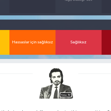
Hassaslar için sağlıksız
Sağlıksız