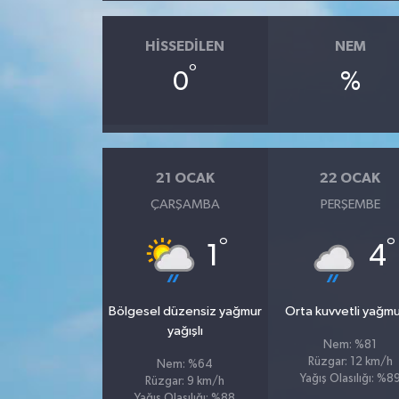
HISSEDILEN
NEM
°
0
%
21 OCAK
22 OCAK
ÇARŞAMBA
PERŞEMBE
°
°
1
4
Bölgesel düzensiz yağmur
Orta kuvvetli yağmu
yağışlı
Nem: %81
Rüzgar: 12 km/h
Nem: %64
Yağış Olasılığı: %8
Rüzgar: 9 km/h
Yağış Olasılığı: %88