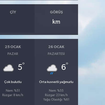
ÇIY
GÖRÜŞ
km
25 OCAK
26 OCAK
PAZAR
PAZARTESI
°
°
5
6
Çok bulutlu
Orta kuvvetli yağmurlu
Nem: %51
Nem: %55
Rüzgar: 8 km/h
Rüzgar: 23 km/h
Yağış Olasılığı: %61