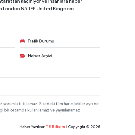
atafattan kaçınıyor ve insanlara haber
m
London N5 1FE United Kingdom
Trafik Durumu
Haber Arşivi
orumlu tutulamaz. Sitedeki tüm harici linkler ayrı bir
angi bir ortamda kullanılamaz ve yayınlanamaz
Haber Yazılımı:
TE Bilişim
| Copyright © 2026