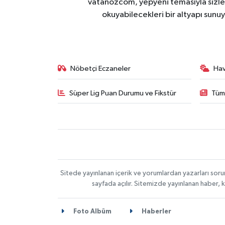
vatanozcom, yepyeni temasıyla sizleri
okuyabilecekleri bir altyapı sunu
Nöbetçi Eczaneler
Ha
Süper Lig Puan Durumu ve Fikstür
Tüm
Sitede yayınlanan içerik ve yorumlardan yazarları sor
sayfada açılır. Sitemizde yayınlanan haber, 
Foto Albüm
Haberler