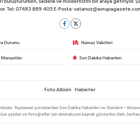
 buluştururken, sadelik ve modernizmi bir araya getiriyor. Ş
yor. Tel: 07483 889 405 E-Posta:
vatanoz@avrupagazete.co
va Durumu
Namaz Vakitleri
 Manşetler
Son Dakika Haberleri
Foto Albüm
Haberler
umludur. Yayınlanan yorumlardan Son Dakika Haberleri ve Gündem – Vatanoz s
köşe yazıları ve fotoğraflar izin alınmaksızın kaynak gösterilse dahi, herh