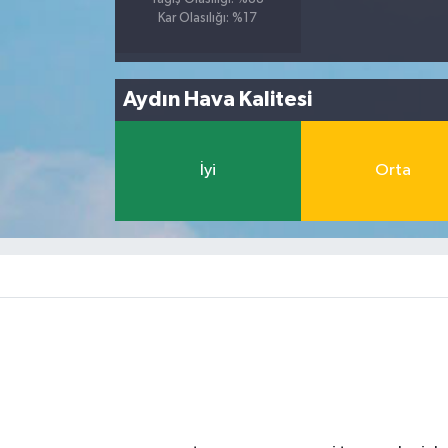
Kar Olasılığı: %17
Aydın Hava Kalitesi
İyi
Orta