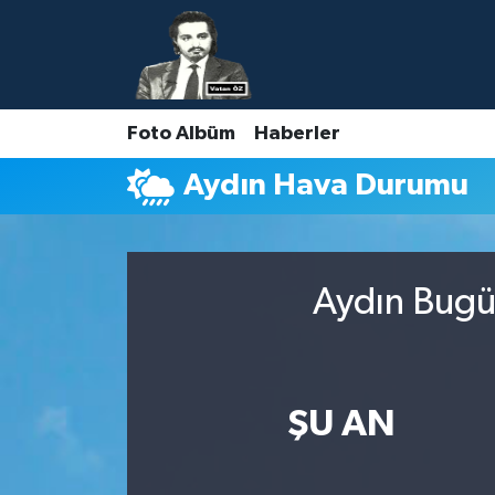
Nöbetçi Eczaneler
Foto Albüm
Haberler
Hava Durumu
Aydın Hava Durumu
Namaz Vakitleri
Trafik Durumu
Aydın Bugün
Süper Lig Puan Durumu ve Fikstür
Tüm Manşetler
ŞU AN
Son Dakika Haberleri
Haber Arşivi