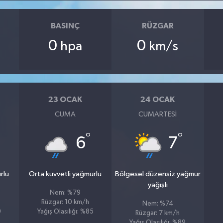
BASINÇ
RÜZGAR
0
0
hpa
km/s
23 OCAK
24 OCAK
CUMA
CUMARTESI
°
°
6
7
rlu
Orta kuvvetli yağmurlu
Bölgesel düzensiz yağmur
yağışlı
Nem: %79
Rüzgar: 10 km/h
Nem: %74
9
Yağış Olasılığı: %85
Rüzgar: 7 km/h
Yağış Olasılığı: %89