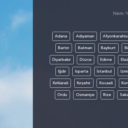
Nem: %,
Adana
Adıyaman
Afyonkarahis
Bartın
Batman
Bayburt
Bi
Diyarbakır
Düzce
Edirne
Elaz
Iğdır
Isparta
İstanbul
İzmi
Kırklareli
Kırşehir
Kocaeli
Ko
Ordu
Osmaniye
Rize
Sak