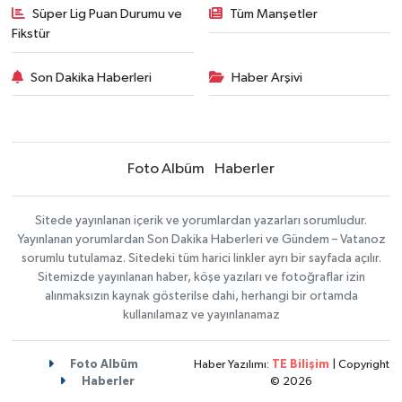
Süper Lig Puan Durumu ve
Tüm Manşetler
Fikstür
Son Dakika Haberleri
Haber Arşivi
Foto Albüm
Haberler
Sitede yayınlanan içerik ve yorumlardan yazarları sorumludur.
Yayınlanan yorumlardan Son Dakika Haberleri ve Gündem – Vatanoz
sorumlu tutulamaz. Sitedeki tüm harici linkler ayrı bir sayfada açılır.
Sitemizde yayınlanan haber, köşe yazıları ve fotoğraflar izin
alınmaksızın kaynak gösterilse dahi, herhangi bir ortamda
kullanılamaz ve yayınlanamaz
Foto Albüm
Haber Yazılımı:
TE Bilişim
| Copyright
Haberler
© 2026