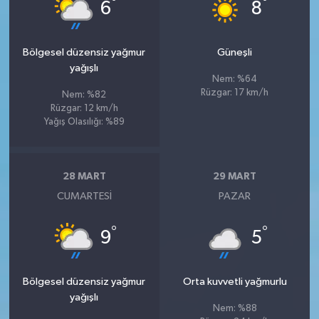
°
°
6
8
Bölgesel düzensiz yağmur
Güneşli
yağışlı
Nem: %64
Rüzgar: 17 km/h
Nem: %82
Rüzgar: 12 km/h
Yağış Olasılığı: %89
28 MART
29 MART
CUMARTESI
PAZAR
°
°
9
5
Bölgesel düzensiz yağmur
Orta kuvvetli yağmurlu
yağışlı
Nem: %88