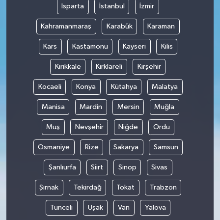
Isparta
İstanbul
İzmir
Kahramanmaraş
Karabük
Karaman
Kars
Kastamonu
Kayseri
Kilis
Kırıkkale
Kırklareli
Kırşehir
Kocaeli
Konya
Kütahya
Malatya
Manisa
Mardin
Mersin
Muğla
Muş
Nevşehir
Niğde
Ordu
Osmaniye
Rize
Sakarya
Samsun
Şanlıurfa
Siirt
Sinop
Sivas
Şırnak
Tekirdağ
Tokat
Trabzon
Tunceli
Uşak
Van
Yalova