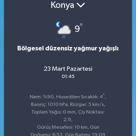
Konya
°
9
Bölgesel düzensiz yağmur yağışlı
23 Mart Pazartesi
01:45
°
Nem: %90, Hissedilen Sıcaklık: 4
,
Basınç: 1010 hPa, Rüzgar: 5 km/s,
Toplam Yağış: 0 mm, Çiy Noktası:
2.9,
Görüş Mesafesi: 10 km, Gün
Doğumu: 6:53, Gün Batımı: 19:09