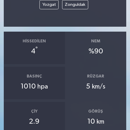
Yozgat
Zonguldak
HISSEDILEN
NEM
°
4
%90
BASINÇ
RÜZGAR
1010
5
hpa
km/s
ÇIY
GÖRÜŞ
2.9
10
km