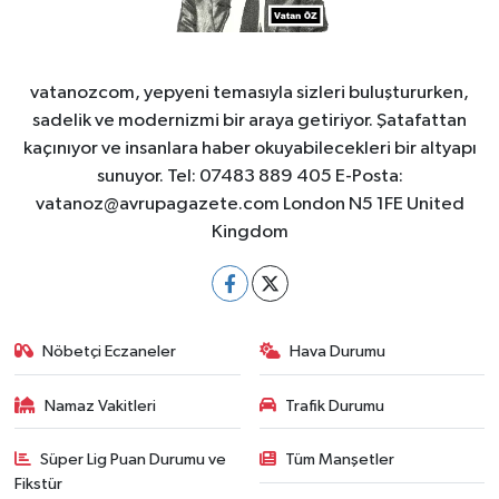
vatanozcom, yepyeni temasıyla sizleri buluştururken,
sadelik ve modernizmi bir araya getiriyor. Şatafattan
kaçınıyor ve insanlara haber okuyabilecekleri bir altyapı
sunuyor. Tel: 07483 889 405 E-Posta:
vatanoz@avrupagazete.com
London N5 1FE United
Kingdom
Nöbetçi Eczaneler
Hava Durumu
Namaz Vakitleri
Trafik Durumu
Süper Lig Puan Durumu ve
Tüm Manşetler
Fikstür