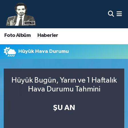
Nöbetçi Eczaneler
Foto Albüm
Haberler
Hava Durumu
Namaz Vakitleri
Hüyük Hava Durumu
Trafik Durumu
Hüyük Bugün, Yarın ve 1 Haftalık
Süper Lig Puan Durumu ve Fikstür
Hava Durumu Tahmini
Tüm Manşetler
ŞU AN
Son Dakika Haberleri
Haber Arşivi