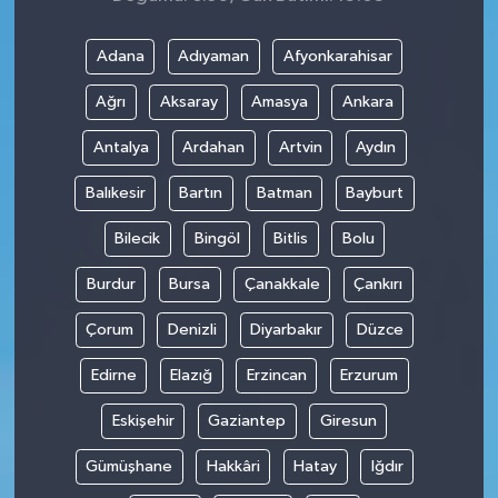
Adana
Adıyaman
Afyonkarahisar
Ağrı
Aksaray
Amasya
Ankara
Antalya
Ardahan
Artvin
Aydın
Balıkesir
Bartın
Batman
Bayburt
Bilecik
Bingöl
Bitlis
Bolu
Burdur
Bursa
Çanakkale
Çankırı
Çorum
Denizli
Diyarbakır
Düzce
Edirne
Elazığ
Erzincan
Erzurum
Eskişehir
Gaziantep
Giresun
Gümüşhane
Hakkâri
Hatay
Iğdır