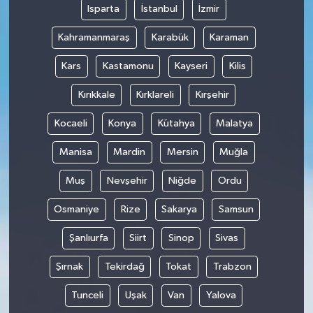
Isparta
İstanbul
İzmir
Kahramanmaraş
Karabük
Karaman
Kars
Kastamonu
Kayseri
Kilis
Kırıkkale
Kırklareli
Kırşehir
Kocaeli
Konya
Kütahya
Malatya
Manisa
Mardin
Mersin
Muğla
Muş
Nevşehir
Niğde
Ordu
Osmaniye
Rize
Sakarya
Samsun
Şanlıurfa
Siirt
Sinop
Sivas
Şırnak
Tekirdağ
Tokat
Trabzon
Tunceli
Uşak
Van
Yalova