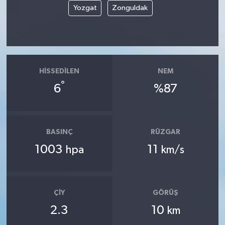
Yozgat
Zonguldak
HISSEDILEN
NEM
°
6
%87
BASINÇ
RÜZGAR
1003
11
hpa
km/s
ÇIY
GÖRÜŞ
2.3
10
km