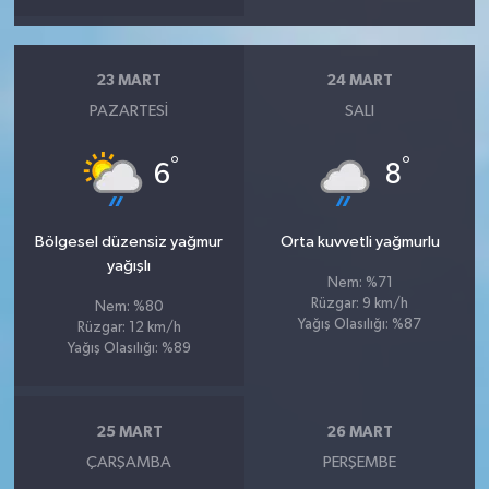
23 MART
24 MART
PAZARTESI
SALI
°
°
6
8
Bölgesel düzensiz yağmur
Orta kuvvetli yağmurlu
yağışlı
Nem: %71
Rüzgar: 9 km/h
Nem: %80
Yağış Olasılığı: %87
Rüzgar: 12 km/h
Yağış Olasılığı: %89
25 MART
26 MART
ÇARŞAMBA
PERŞEMBE