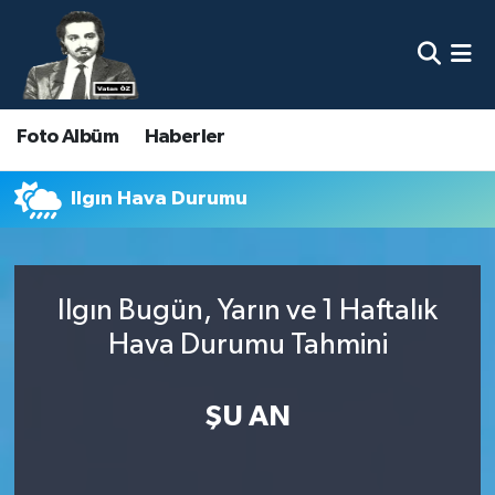
Nöbetçi Eczaneler
Foto Albüm
Haberler
Hava Durumu
Namaz Vakitleri
Ilgın Hava Durumu
Trafik Durumu
Ilgın Bugün, Yarın ve 1 Haftalık
Süper Lig Puan Durumu ve Fikstür
Hava Durumu Tahmini
Tüm Manşetler
ŞU AN
Son Dakika Haberleri
Haber Arşivi