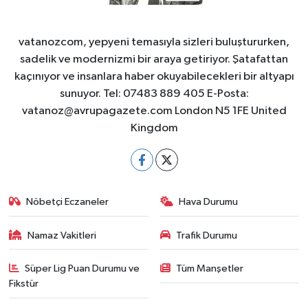
vatanozcom, yepyeni temasıyla sizleri buluştururken,
sadelik ve modernizmi bir araya getiriyor. Şatafattan
kaçınıyor ve insanlara haber okuyabilecekleri bir altyapı
sunuyor. Tel: 07483 889 405 E-Posta:
vatanoz@avrupagazete.com
London N5 1FE United
Kingdom
Nöbetçi Eczaneler
Hava Durumu
Namaz Vakitleri
Trafik Durumu
Süper Lig Puan Durumu ve
Tüm Manşetler
Fikstür