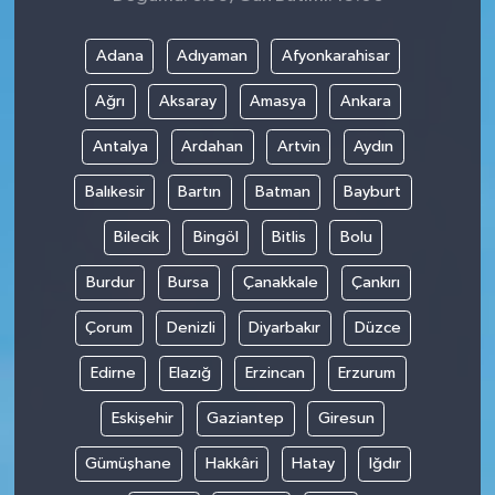
Adana
Adıyaman
Afyonkarahisar
Ağrı
Aksaray
Amasya
Ankara
Antalya
Ardahan
Artvin
Aydın
Balıkesir
Bartın
Batman
Bayburt
Bilecik
Bingöl
Bitlis
Bolu
Burdur
Bursa
Çanakkale
Çankırı
Çorum
Denizli
Diyarbakır
Düzce
Edirne
Elazığ
Erzincan
Erzurum
Eskişehir
Gaziantep
Giresun
Gümüşhane
Hakkâri
Hatay
Iğdır