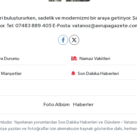
 buluştururken, sadelik ve modernizmi bir araya getiriyor. Ş
yor. Tel: 07483 889 405 E-Posta:
vatanoz@avrupagazete.co
va Durumu
Namaz Vakitleri
 Manşetler
Son Dakika Haberleri
Foto Albüm
Haberler
umludur. Yayınlanan yorumlardan Son Dakika Haberleri ve Gündem – Vatanoz s
köşe yazıları ve fotoğraflar izin alınmaksızın kaynak gösterilse dahi, herh