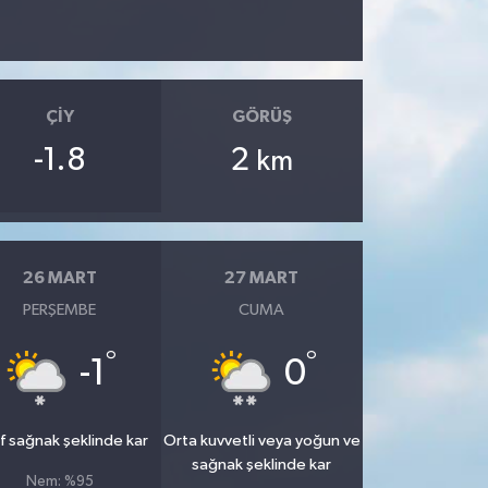
ÇIY
GÖRÜŞ
-1.8
2
km
26 MART
27 MART
PERŞEMBE
CUMA
°
°
-1
0
f sağnak şeklinde kar
Orta kuvvetli veya yoğun ve
sağnak şeklinde kar
Nem: %95