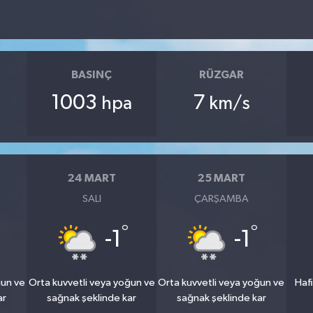
BASINÇ
RÜZGAR
1003
7
hpa
km/s
24 MART
25 MART
SALI
ÇARŞAMBA
°
°
-1
-1
ğun ve
Orta kuvvetli veya yoğun ve
Orta kuvvetli veya yoğun ve
Hafi
ar
sağnak şeklinde kar
sağnak şeklinde kar