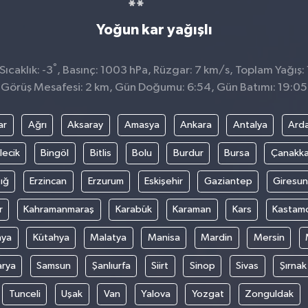
Yoğun kar yağışlı
°
ıcaklık: -3
, Basınç: 1003 hPa, Rüzgar: 7 km/s, Toplam Yağış: 
Görüş Mesafesi: 2 km, Gün Doğumu: 6:54, Gün Batımı: 19:05
ar
Ağrı
Aksaray
Amasya
Ankara
Antalya
Ard
lecik
Bingöl
Bitlis
Bolu
Burdur
Bursa
Çanakka
ığ
Erzincan
Erzurum
Eskişehir
Gaziantep
Giresun
r
Kahramanmaraş
Karabük
Karaman
Kars
Kastam
nya
Kütahya
Malatya
Manisa
Mardin
Mersin
arya
Samsun
Şanlıurfa
Siirt
Sinop
Sivas
Şırnak
Tunceli
Uşak
Van
Yalova
Yozgat
Zonguldak