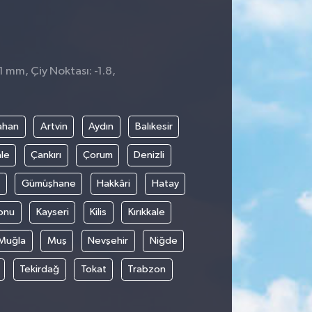
1 mm, Çiy Noktası: -1.8,
ahan
Artvin
Aydın
Balıkesir
le
Çankırı
Çorum
Denizli
Gümüşhane
Hakkâri
Hatay
onu
Kayseri
Kilis
Kırıkkale
Muğla
Muş
Nevşehir
Niğde
Tekirdağ
Tokat
Trabzon