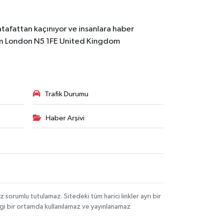
atafattan kaçınıyor ve insanlara haber
m
London N5 1FE United Kingdom
Trafik Durumu
Haber Arşivi
orumlu tutulamaz. Sitedeki tüm harici linkler ayrı bir
angi bir ortamda kullanılamaz ve yayınlanamaz