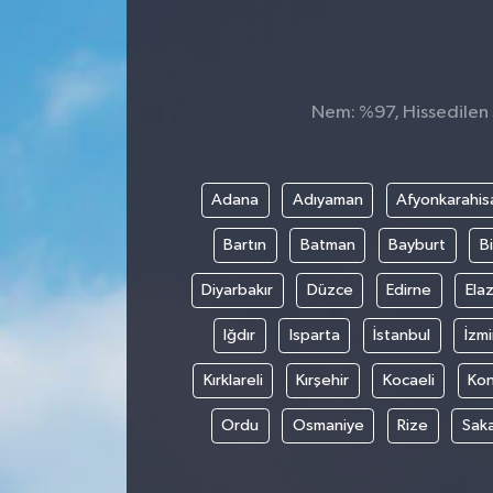
Nem: %97, Hissedilen S
Adana
Adıyaman
Afyonkarahis
Bartın
Batman
Bayburt
Bi
Diyarbakır
Düzce
Edirne
Elaz
Iğdır
Isparta
İstanbul
İzmi
Kırklareli
Kırşehir
Kocaeli
Ko
Ordu
Osmaniye
Rize
Sak