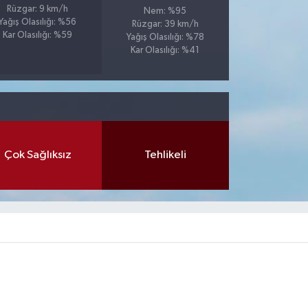
Rüzgar: 9 km/h
Nem: %95
Yağış Olasılığı: %56
Rüzgar: 39 km/h
Kar Olasılığı: %59
Yağış Olasılığı: %78
Kar Olasılığı: %41
Çok Sağlıksız
Tehlikeli