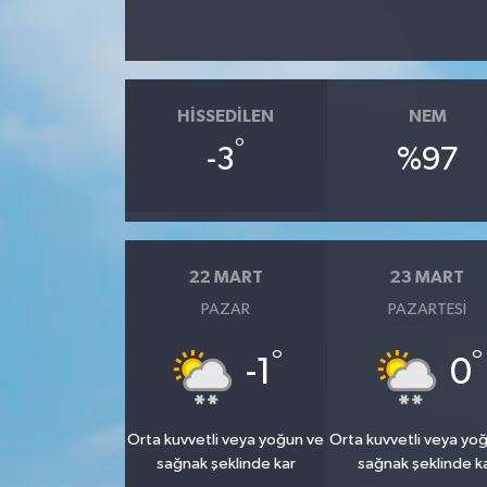
HISSEDILEN
NEM
°
-3
%97
22 MART
23 MART
PAZAR
PAZARTESI
°
°
-1
0
Orta kuvvetli veya yoğun ve
Orta kuvvetli veya yo
sağnak şeklinde kar
sağnak şeklinde k