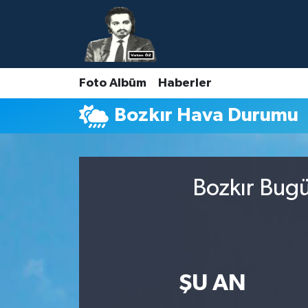
Nöbetçi Eczaneler
Foto Albüm
Haberler
Hava Durumu
Bozkır Hava Durumu
Namaz Vakitleri
Trafik Durumu
Bozkır Bugü
Süper Lig Puan Durumu ve Fikstür
Tüm Manşetler
Son Dakika Haberleri
ŞU AN
Haber Arşivi