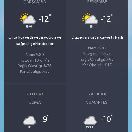
ÇARŞAMBA
PERŞEMBE
°
°
-12
-12
Orta kuvvetli veya yoğun ve
Düzensiz orta kuvvetli karlı
sağnak şeklinde kar
Nem: %82
Rüzgar: 11 km/h
Nem: %89
Yağış Olasılığı: %63
Rüzgar: 10 km/h
Kar Olasılığı: %17
Yağış Olasılığı: %75
Kar Olasılığı: %35
23 OCAK
24 OCAK
CUMA
CUMARTESI
°
°
-9
-10