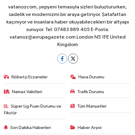
vatanozcom, yepyeni temasıyla sizleri buluştururken,
sadelik ve modernizmi bir araya getiriyor. Şatafattan
kaçınıyor ve insanlara haber okuyabilecekleri bir altyapı
sunuyor. Tel: 07483 889 405 E-Posta:
vatanoz@avrupagazete.com
London N5 1FE United
Kingdom
Nöbetçi Eczaneler
Hava Durumu
Namaz Vakitleri
Trafik Durumu
Süper Lig Puan Durumu ve
Tüm Manşetler
Fikstür
Son Dakika Haberleri
Haber Arşivi