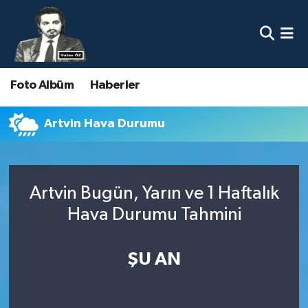
Nöbetçi Eczaneler
Foto Albüm
Haberler
Hava Durumu
Namaz Vakitleri
Artvin Hava Durumu
Trafik Durumu
Artvin Bugün, Yarın ve 1 Haftalık
Süper Lig Puan Durumu ve Fikstür
Hava Durumu Tahmini
Tüm Manşetler
ŞU AN
Son Dakika Haberleri
Haber Arşivi