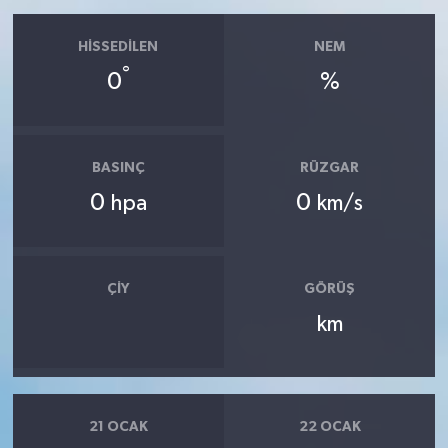
HISSEDILEN
NEM
°
0
%
BASINÇ
RÜZGAR
0
0
hpa
km/s
ÇIY
GÖRÜŞ
km
21 OCAK
22 OCAK