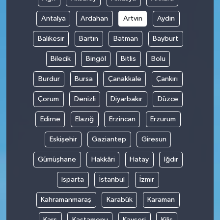
Antalya
Ardahan
Artvin
Aydın
Balıkesir
Bartın
Batman
Bayburt
Bilecik
Bingöl
Bitlis
Bolu
Burdur
Bursa
Çanakkale
Çankırı
Çorum
Denizli
Diyarbakır
Düzce
Edirne
Elazığ
Erzincan
Erzurum
Eskişehir
Gaziantep
Giresun
Gümüşhane
Hakkâri
Hatay
Iğdır
Isparta
İstanbul
İzmir
Kahramanmaraş
Karabük
Karaman
Kars
Kastamonu
Kayseri
Kilis