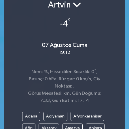
Artvin
°
-4
07 Ağustos Cuma
19:12
°
Nem: %, Hissedilen Sıcaklık: 0
,
Basınç: 0 hPa, Rüzgar: 0 km/s, Çiy
Noktası: ,
Görüş Mesafesi: km, Gün Doğumu:
7:33, Gün Batımı: 17:14
Adana
Adıyaman
Afyonkarahisar
Ağrı
Aksaray
Amasya
Ankara