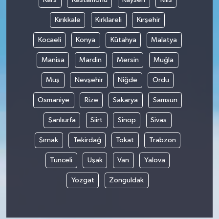
Kırıkkale
Kırklareli
Kırşehir
Kocaeli
Konya
Kütahya
Malatya
Manisa
Mardin
Mersin
Muğla
Muş
Nevşehir
Niğde
Ordu
Osmaniye
Rize
Sakarya
Samsun
Şanlıurfa
Siirt
Sinop
Sivas
Şırnak
Tekirdağ
Tokat
Trabzon
Tunceli
Uşak
Van
Yalova
Yozgat
Zonguldak