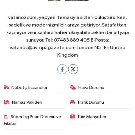
vatanozcom, yepyeni temasıyla sizleri buluştururken,
sadelik ve modernizmi bir araya getiriyor. Şatafattan
kaçınıyor ve insanlara haber okuyabilecekleri bir altyapı
sunuyor. Tel: 07483 889 405 E-Posta:
vatanoz@avrupagazete.com
London N5 1FE United
Kingdom
Nöbetçi Eczaneler
Hava Durumu
Namaz Vakitleri
Trafik Durumu
Süper Lig Puan Durumu ve
Tüm Manşetler
Fikstür