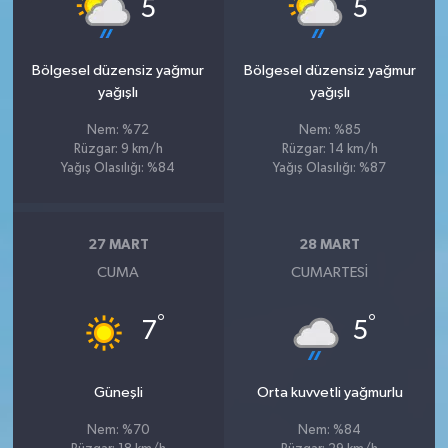
°
°
5
5
Bölgesel düzensiz yağmur
Bölgesel düzensiz yağmur
yağışlı
yağışlı
Nem: %72
Nem: %85
Rüzgar: 9 km/h
Rüzgar: 14 km/h
Yağış Olasılığı: %84
Yağış Olasılığı: %87
27 MART
28 MART
CUMA
CUMARTESI
°
°
7
5
Güneşli
Orta kuvvetli yağmurlu
Nem: %70
Nem: %84