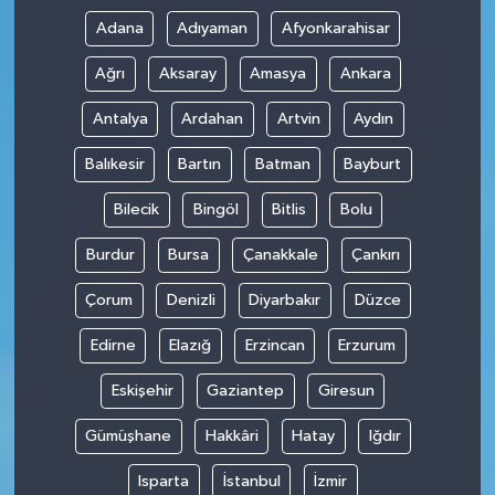
Adana
Adıyaman
Afyonkarahisar
Ağrı
Aksaray
Amasya
Ankara
Antalya
Ardahan
Artvin
Aydın
Balıkesir
Bartın
Batman
Bayburt
Bilecik
Bingöl
Bitlis
Bolu
Burdur
Bursa
Çanakkale
Çankırı
Çorum
Denizli
Diyarbakır
Düzce
Edirne
Elazığ
Erzincan
Erzurum
Eskişehir
Gaziantep
Giresun
Gümüşhane
Hakkâri
Hatay
Iğdır
Isparta
İstanbul
İzmir