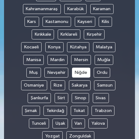
Kahramanmaraş
Karabük
Karaman
Kars
Kastamonu
Kayseri
Kilis
Kırıkkale
Kırklareli
Kırşehir
Kocaeli
Konya
Kütahya
Malatya
Manisa
Mardin
Mersin
Muğla
Muş
Nevşehir
Niğde
Ordu
Osmaniye
Rize
Sakarya
Samsun
Şanlıurfa
Siirt
Sinop
Sivas
Şırnak
Tekirdağ
Tokat
Trabzon
Tunceli
Uşak
Van
Yalova
Yozgat
Zonguldak