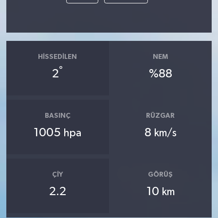
HISSEDILEN
NEM
°
2
%88
BASINÇ
RÜZGAR
1005
8
hpa
km/s
ÇIY
GÖRÜŞ
2.2
10
km