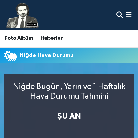
Nöbetçi Eczaneler
Foto Albüm
Haberler
Hava Durumu
Namaz Vakitleri
Niğde Hava Durumu
Trafik Durumu
Niğde Bugün, Yarın ve 1 Haftalık
Süper Lig Puan Durumu ve Fikstür
Hava Durumu Tahmini
Tüm Manşetler
ŞU AN
Son Dakika Haberleri
Haber Arşivi