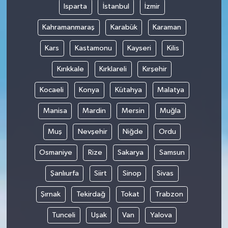
Isparta
İstanbul
İzmir
Kahramanmaraş
Karabük
Karaman
Kars
Kastamonu
Kayseri
Kilis
Kırıkkale
Kırklareli
Kırşehir
Kocaeli
Konya
Kütahya
Malatya
Manisa
Mardin
Mersin
Muğla
Muş
Nevşehir
Niğde
Ordu
Osmaniye
Rize
Sakarya
Samsun
Şanlıurfa
Siirt
Sinop
Sivas
Şırnak
Tekirdağ
Tokat
Trabzon
Tunceli
Uşak
Van
Yalova