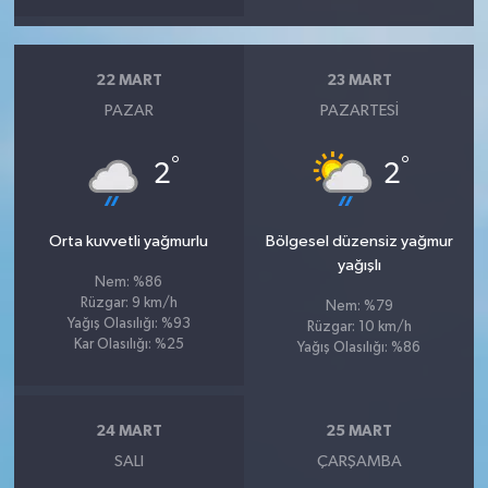
22 MART
23 MART
PAZAR
PAZARTESI
°
°
2
2
Orta kuvvetli yağmurlu
Bölgesel düzensiz yağmur
yağışlı
Nem: %86
Rüzgar: 9 km/h
Nem: %79
Yağış Olasılığı: %93
Rüzgar: 10 km/h
Kar Olasılığı: %25
Yağış Olasılığı: %86
24 MART
25 MART
SALI
ÇARŞAMBA