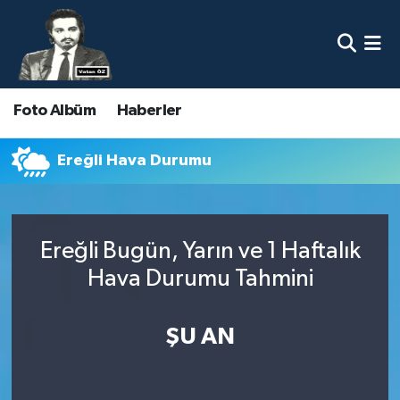
Nöbetçi Eczaneler
Foto Albüm
Haberler
Hava Durumu
Namaz Vakitleri
Ereğli Hava Durumu
Trafik Durumu
Ereğli Bugün, Yarın ve 1 Haftalık
Süper Lig Puan Durumu ve Fikstür
Hava Durumu Tahmini
Tüm Manşetler
ŞU AN
Son Dakika Haberleri
Haber Arşivi