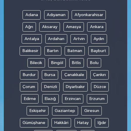
Adana
Adıyaman
Afyonkarahisar
Ağrı
Aksaray
Amasya
Ankara
Antalya
Ardahan
Artvin
Aydın
Balıkesir
Bartın
Batman
Bayburt
Bilecik
Bingöl
Bitlis
Bolu
Burdur
Bursa
Çanakkale
Çankırı
Çorum
Denizli
Diyarbakır
Düzce
Edirne
Elazığ
Erzincan
Erzurum
Eskişehir
Gaziantep
Giresun
Gümüşhane
Hakkâri
Hatay
Iğdır