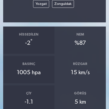
Yozgat
Zonguldak
HISSEDILEN
NEM
°
-2
%87
BASINÇ
RÜZGAR
1005
15
hpa
km/s
ÇIY
GÖRÜŞ
-1.1
5
km