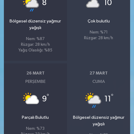
°
°
8
10
Bölgesel düzensiz yağmur
Çok bulutlu
yağışlı
Nem: %71
Rüzgar: 28 km/h
Nem: %87
Rüzgar: 28 km/h
Yağış Olasılığı: %85
26 MART
27 MART
PERŞEMBE
CUMA
°
°
9
11
Parçalı Bulutlu
Bölgesel düzensiz yağmur
yağışlı
Nem: %73