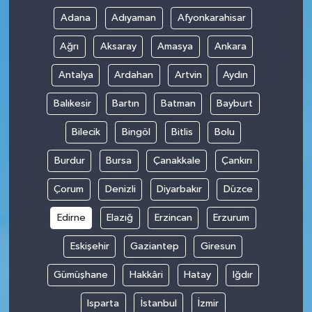
Adana
Adıyaman
Afyonkarahisar
Ağrı
Aksaray
Amasya
Ankara
Antalya
Ardahan
Artvin
Aydın
Balıkesir
Bartın
Batman
Bayburt
Bilecik
Bingöl
Bitlis
Bolu
Burdur
Bursa
Çanakkale
Çankırı
Çorum
Denizli
Diyarbakır
Düzce
Edirne
Elazığ
Erzincan
Erzurum
Eskişehir
Gaziantep
Giresun
Gümüşhane
Hakkâri
Hatay
Iğdır
Isparta
İstanbul
İzmir