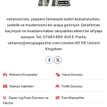
vatanozcom, yepyeni temasıyla sizleri buluştururken,
sadelik ve modernizmi bir araya getiriyor. Şatafattan
kaçınıyor ve insanlara haber okuyabilecekleri bir altyapı
sunuyor. Tel: 07483 889 405 E-Posta:
vatanoz@avrupagazete.com
London N5 1FE United
Kingdom
Nöbetçi Eczaneler
Hava Durumu
Namaz Vakitleri
Trafik Durumu
Süper Lig Puan Durumu ve
Tüm Manşetler
Fikstür