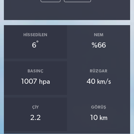
HISSEDILEN
NEM
°
6
%66
BASINÇ
RÜZGAR
1007
40
hpa
km/s
ÇIY
GÖRÜŞ
2.2
10
km