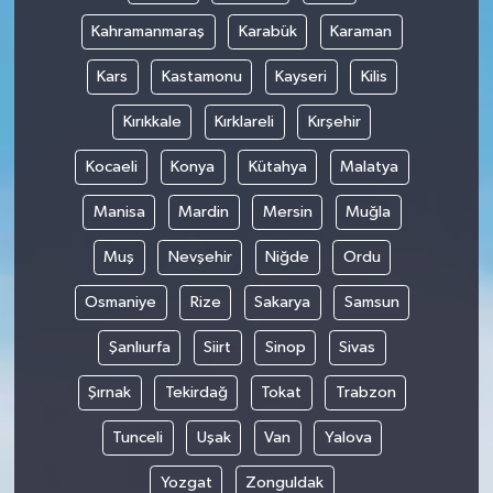
Kahramanmaraş
Karabük
Karaman
Kars
Kastamonu
Kayseri
Kilis
Kırıkkale
Kırklareli
Kırşehir
Kocaeli
Konya
Kütahya
Malatya
Manisa
Mardin
Mersin
Muğla
Muş
Nevşehir
Niğde
Ordu
Osmaniye
Rize
Sakarya
Samsun
Şanlıurfa
Siirt
Sinop
Sivas
Şırnak
Tekirdağ
Tokat
Trabzon
Tunceli
Uşak
Van
Yalova
Yozgat
Zonguldak