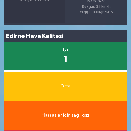
Rüzgar: 23 km/h
Nem: %78
Rüzgar: 33 km/h
Yağış Olasılığı: %86
Edirne Hava Kalitesi
İyi
1
Orta
Hassaslar için sağlıksız