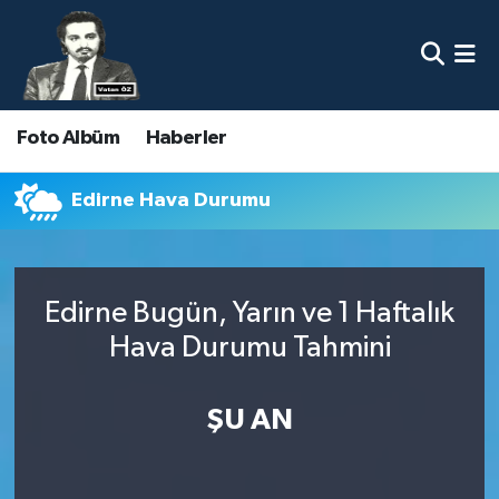
Nöbetçi Eczaneler
Foto Albüm
Haberler
Hava Durumu
Namaz Vakitleri
Edirne Hava Durumu
Trafik Durumu
Edirne Bugün, Yarın ve 1 Haftalık
Süper Lig Puan Durumu ve Fikstür
Hava Durumu Tahmini
Tüm Manşetler
ŞU AN
Son Dakika Haberleri
Haber Arşivi