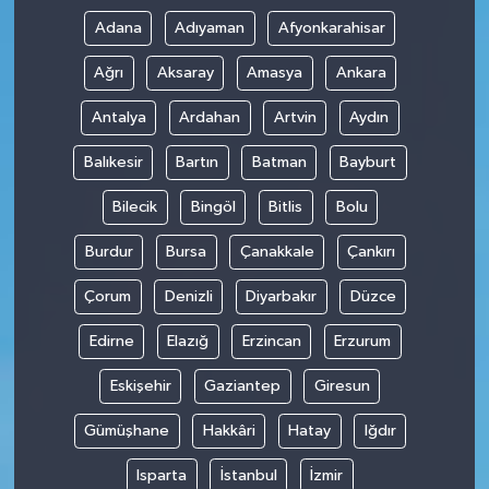
Adana
Adıyaman
Afyonkarahisar
Ağrı
Aksaray
Amasya
Ankara
Antalya
Ardahan
Artvin
Aydın
Balıkesir
Bartın
Batman
Bayburt
Bilecik
Bingöl
Bitlis
Bolu
Burdur
Bursa
Çanakkale
Çankırı
Çorum
Denizli
Diyarbakır
Düzce
Edirne
Elazığ
Erzincan
Erzurum
Eskişehir
Gaziantep
Giresun
Gümüşhane
Hakkâri
Hatay
Iğdır
Isparta
İstanbul
İzmir