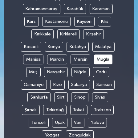
Kahramanmaraş
Karabük
Karaman
Kars
Kastamonu
Kayseri
Kilis
Kırıkkale
Kırklareli
Kırşehir
Kocaeli
Konya
Kütahya
Malatya
Manisa
Mardin
Mersin
Muğla
Muş
Nevşehir
Niğde
Ordu
Osmaniye
Rize
Sakarya
Samsun
Şanlıurfa
Siirt
Sinop
Sivas
Şırnak
Tekirdağ
Tokat
Trabzon
Tunceli
Uşak
Van
Yalova
Yozgat
Zonguldak