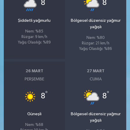
°
°
8
8
Şiddetli yağmurlu
Bölgesel düzensiz yağmur
yağışlı
Nem: %85
Rüzgar: 9 km/h
Nem: %80
Yağış Olasılığı: %89
Rüzgar: 21 km/h
Yağış Olasılığı: %86
26 MART
27 MART
PERŞEMBE
CUMA
°
°
8
8
Güneşli
Bölgesel düzensiz yağmur
yağışlı
Nem: %68