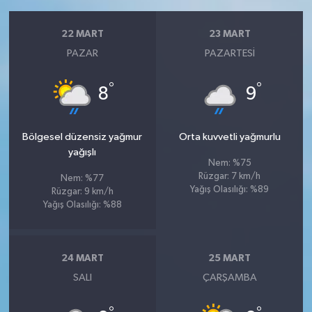
22 MART
23 MART
PAZAR
PAZARTESI
°
°
8
9
Bölgesel düzensiz yağmur
Orta kuvvetli yağmurlu
yağışlı
Nem: %75
Rüzgar: 7 km/h
Nem: %77
Yağış Olasılığı: %89
Rüzgar: 9 km/h
Yağış Olasılığı: %88
24 MART
25 MART
SALI
ÇARŞAMBA