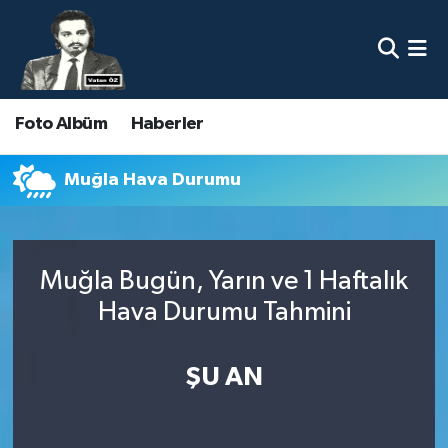
Nöbetçi Eczaneler
Foto Albüm
Haberler
Hava Durumu
Namaz Vakitleri
Muğla Hava Durumu
Trafik Durumu
Muğla Bugün, Yarın ve 1 Haftalık
Süper Lig Puan Durumu ve Fikstür
Hava Durumu Tahmini
Tüm Manşetler
ŞU AN
Son Dakika Haberleri
Haber Arşivi