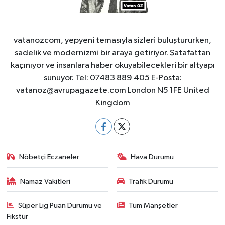
vatanozcom, yepyeni temasıyla sizleri buluştururken,
sadelik ve modernizmi bir araya getiriyor. Şatafattan
kaçınıyor ve insanlara haber okuyabilecekleri bir altyapı
sunuyor. Tel: 07483 889 405 E-Posta:
vatanoz@avrupagazete.com
London N5 1FE United
Kingdom
Nöbetçi Eczaneler
Hava Durumu
Namaz Vakitleri
Trafik Durumu
Süper Lig Puan Durumu ve
Tüm Manşetler
Fikstür