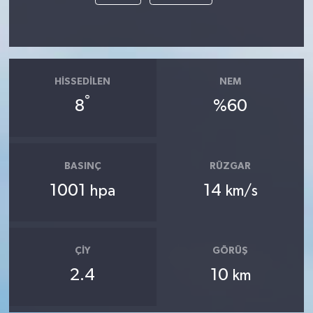
HISSEDILEN
NEM
°
8
%60
BASINÇ
RÜZGAR
1001
14
hpa
km/s
ÇIY
GÖRÜŞ
2.4
10
km