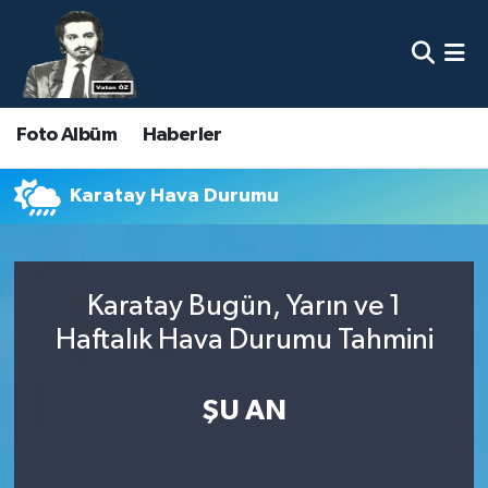
Nöbetçi Eczaneler
Foto Albüm
Haberler
Hava Durumu
Namaz Vakitleri
Karatay Hava Durumu
Trafik Durumu
Karatay Bugün, Yarın ve 1
Süper Lig Puan Durumu ve Fikstür
Haftalık Hava Durumu Tahmini
Tüm Manşetler
ŞU AN
Son Dakika Haberleri
Haber Arşivi