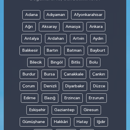
Adana
Adıyaman
Afyonkarahisar
Ağrı
Aksaray
Amasya
Ankara
Antalya
Ardahan
Artvin
Aydın
Balıkesir
Bartın
Batman
Bayburt
Bilecik
Bingöl
Bitlis
Bolu
Burdur
Bursa
Çanakkale
Çankırı
Çorum
Denizli
Diyarbakır
Düzce
Edirne
Elazığ
Erzincan
Erzurum
Eskişehir
Gaziantep
Giresun
Gümüşhane
Hakkâri
Hatay
Iğdır