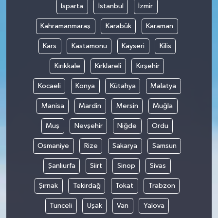
Isparta
İstanbul
İzmir
Kahramanmaraş
Karabük
Karaman
Kars
Kastamonu
Kayseri
Kilis
Kırıkkale
Kırklareli
Kırşehir
Kocaeli
Konya
Kütahya
Malatya
Manisa
Mardin
Mersin
Muğla
Muş
Nevşehir
Niğde
Ordu
Osmaniye
Rize
Sakarya
Samsun
Şanlıurfa
Siirt
Sinop
Sivas
Şırnak
Tekirdağ
Tokat
Trabzon
Tunceli
Uşak
Van
Yalova