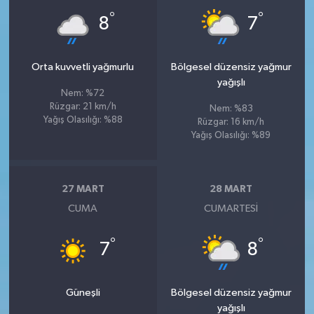
°
°
8
7
Orta kuvvetli yağmurlu
Bölgesel düzensiz yağmur
yağışlı
Nem: %72
Rüzgar: 21 km/h
Nem: %83
Yağış Olasılığı: %88
Rüzgar: 16 km/h
Yağış Olasılığı: %89
27 MART
28 MART
CUMA
CUMARTESI
°
°
7
8
Güneşli
Bölgesel düzensiz yağmur
yağışlı