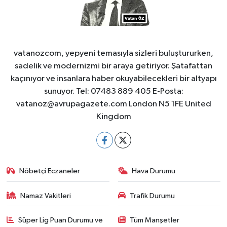
vatanozcom, yepyeni temasıyla sizleri buluştururken,
sadelik ve modernizmi bir araya getiriyor. Şatafattan
kaçınıyor ve insanlara haber okuyabilecekleri bir altyapı
sunuyor. Tel: 07483 889 405 E-Posta:
vatanoz@avrupagazete.com
London N5 1FE United
Kingdom
Nöbetçi Eczaneler
Hava Durumu
Namaz Vakitleri
Trafik Durumu
Süper Lig Puan Durumu ve
Tüm Manşetler