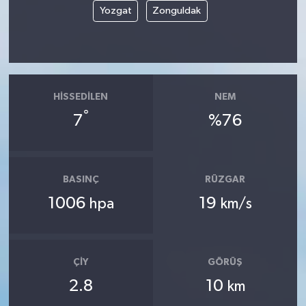
Yozgat
Zonguldak
HISSEDILEN
NEM
°
7
%76
BASINÇ
RÜZGAR
1006
19
hpa
km/s
ÇIY
GÖRÜŞ
2.8
10
km