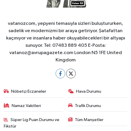
vatanozcom, yepyeni temasıyla sizleri buluştururken,
sadelik ve modernizmi bir araya getiriyor. Şatafattan
kaçınıyor ve insanlara haber okuyabilecekleri bir altyapı
sunuyor. Tel: 07483 889 405 E-Posta:
vatanoz@avrupagazete.com
London N5 1FE United
Kingdom
Nöbetçi Eczaneler
Hava Durumu
Namaz Vakitleri
Trafik Durumu
Süper Lig Puan Durumu ve
Tüm Manşetler
Fikstür