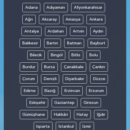
Adana
Adıyaman
Afyonkarahisar
Ağrı
Aksaray
Amasya
Ankara
Antalya
Ardahan
Artvin
Aydın
Balıkesir
Bartın
Batman
Bayburt
Bilecik
Bingöl
Bitlis
Bolu
Burdur
Bursa
Çanakkale
Çankırı
Çorum
Denizli
Diyarbakır
Düzce
Edirne
Elazığ
Erzincan
Erzurum
Eskişehir
Gaziantep
Giresun
Gümüşhane
Hakkâri
Hatay
Iğdır
Isparta
İstanbul
İzmir