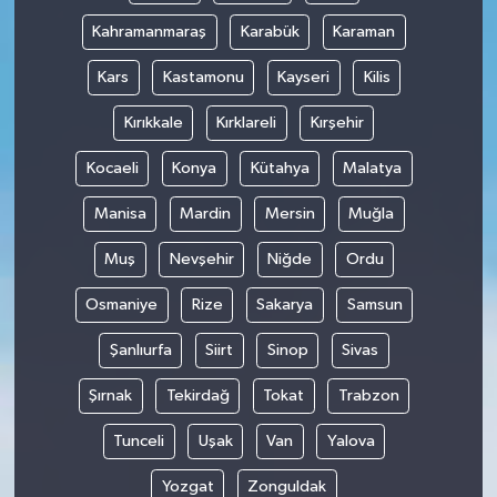
Kahramanmaraş
Karabük
Karaman
Kars
Kastamonu
Kayseri
Kilis
Kırıkkale
Kırklareli
Kırşehir
Kocaeli
Konya
Kütahya
Malatya
Manisa
Mardin
Mersin
Muğla
Muş
Nevşehir
Niğde
Ordu
Osmaniye
Rize
Sakarya
Samsun
Şanlıurfa
Siirt
Sinop
Sivas
Şırnak
Tekirdağ
Tokat
Trabzon
Tunceli
Uşak
Van
Yalova
Yozgat
Zonguldak