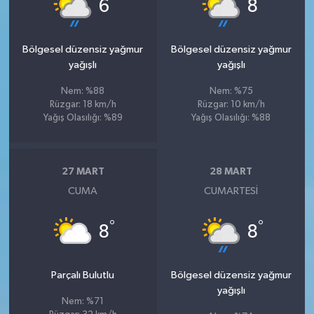
°
°
6
8
Bölgesel düzensiz yağmur
Bölgesel düzensiz yağmur
yağışlı
yağışlı
Nem: %88
Nem: %75
Rüzgar: 18 km/h
Rüzgar: 10 km/h
Yağış Olasılığı: %89
Yağış Olasılığı: %88
27 MART
28 MART
CUMA
CUMARTESI
°
°
8
8
Parçalı Bulutlu
Bölgesel düzensiz yağmur
yağışlı
Nem: %71