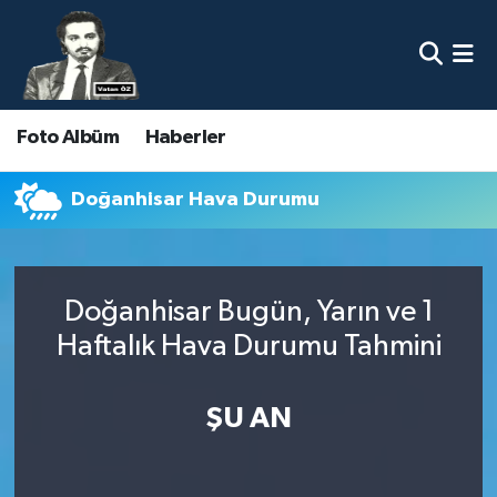
Nöbetçi Eczaneler
Foto Albüm
Haberler
Hava Durumu
Namaz Vakitleri
Doğanhisar Hava Durumu
Trafik Durumu
Doğanhisar Bugün, Yarın ve 1
Süper Lig Puan Durumu ve Fikstür
Haftalık Hava Durumu Tahmini
Tüm Manşetler
ŞU AN
Son Dakika Haberleri
Haber Arşivi