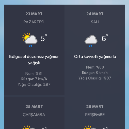
23 MART
24 MART
PAZARTESI
SALI
°
°
5
6
Bölgesel düzensiz yağmur
Orta kuvvetli yağmurlu
yağışlı
Nem: %88
Rüzgar: 8 km/h
Nem: %81
Yağış Olasılığı: %87
Rüzgar: 7 km/h
Yağış Olasılığı: %87
25 MART
26 MART
ÇARŞAMBA
PERŞEMBE