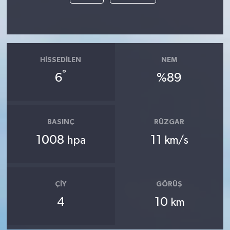
HISSEDILEN
NEM
°
6
%89
BASINÇ
RÜZGAR
1008
11
hpa
km/s
ÇIY
GÖRÜŞ
4
10
km