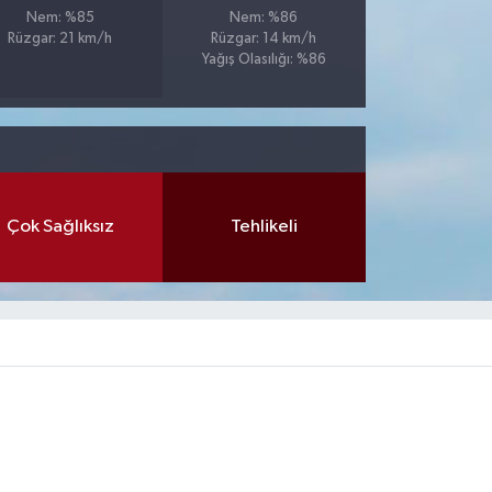
Nem: %85
Nem: %86
Rüzgar: 21 km/h
Rüzgar: 14 km/h
Yağış Olasılığı: %86
Çok Sağlıksız
Tehlikeli