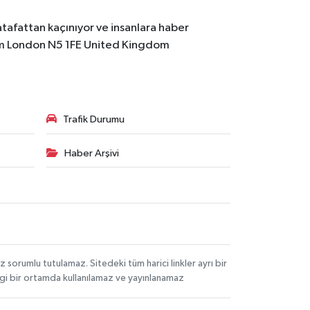
atafattan kaçınıyor ve insanlara haber
m
London N5 1FE United Kingdom
Trafik Durumu
Haber Arşivi
orumlu tutulamaz. Sitedeki tüm harici linkler ayrı bir
angi bir ortamda kullanılamaz ve yayınlanamaz