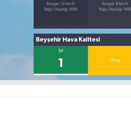
Rüzgar: 12 km/h
Rüzgar: 8 km/h
Yağış Olasılığı: %89
Yağış Olasılığı: %8
Beyşehir Hava Kalitesi
İyi
1
Orta