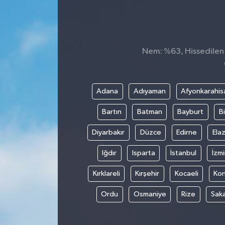
Nem: %63, Hissedilen S
Adana
Adıyaman
Afyonkarahis
Bartın
Batman
Bayburt
Bi
Diyarbakır
Düzce
Edirne
Elaz
Iğdır
Isparta
İstanbul
İzmi
Kırklareli
Kırşehir
Kocaeli
Ko
Ordu
Osmaniye
Rize
Sak