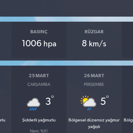
BASINÇ
RÜZGAR
1006
8
hpa
km/s
25 MART
26 MART
ÇARŞAMBA
PERŞEMBE
°
°
3
5
rlu
Şiddetli yağmurlu
Bölgesel düzensiz yağmur
Bölg
yağışlı
Nem: %91