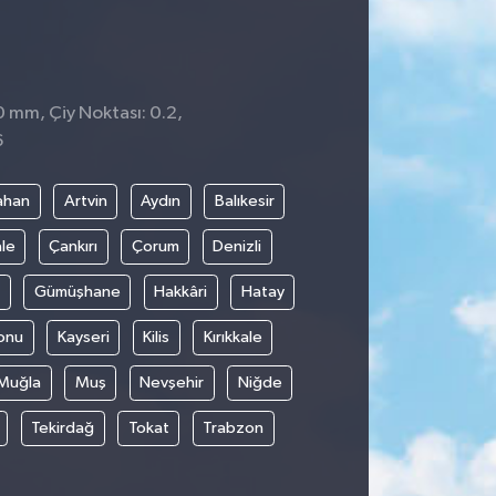
0 mm, Çiy Noktası: 0.2,
6
ahan
Artvin
Aydın
Balıkesir
le
Çankırı
Çorum
Denizli
Gümüşhane
Hakkâri
Hatay
onu
Kayseri
Kilis
Kırıkkale
Muğla
Muş
Nevşehir
Niğde
Tekirdağ
Tokat
Trabzon