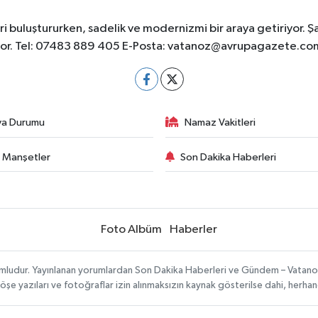
 buluştururken, sadelik ve modernizmi bir araya getiriyor. Ş
yor. Tel: 07483 889 405 E-Posta:
vatanoz@avrupagazete.co
va Durumu
Namaz Vakitleri
 Manşetler
Son Dakika Haberleri
Foto Albüm
Haberler
umludur. Yayınlanan yorumlardan Son Dakika Haberleri ve Gündem – Vatanoz s
köşe yazıları ve fotoğraflar izin alınmaksızın kaynak gösterilse dahi, herh