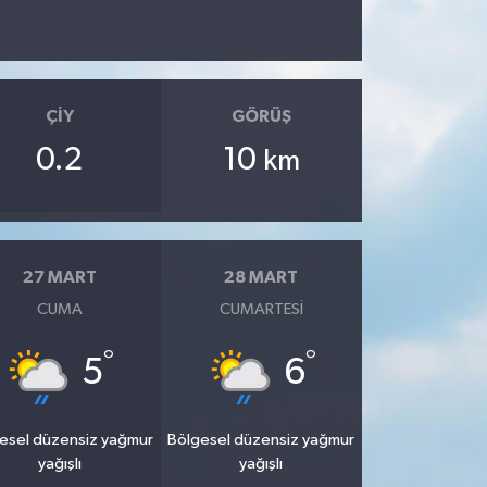
ÇIY
GÖRÜŞ
0.2
10
km
27 MART
28 MART
CUMA
CUMARTESI
°
°
5
6
esel düzensiz yağmur
Bölgesel düzensiz yağmur
yağışlı
yağışlı