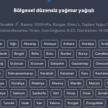
Bölgesel düzensiz yağmur yağışlı
°
ıcaklık: 5
, Basınç: 1006 hPa, Rüzgar: 8 km/s, Toplam Yağış: 
Görüş Mesafesi: 10 km, Gün Doğumu: 6:53, Gün Batımı: 19:0
ar
Ağrı
Aksaray
Amasya
Ankara
Antalya
Ard
lecik
Bingöl
Bitlis
Bolu
Burdur
Bursa
Çanakka
ığ
Erzincan
Erzurum
Eskişehir
Gaziantep
Giresun
r
Kahramanmaraş
Karabük
Karaman
Kars
Kastam
nya
Kütahya
Malatya
Manisa
Mardin
Mersin
arya
Samsun
Şanlıurfa
Siirt
Sinop
Sivas
Şırnak
Tunceli
Uşak
Van
Yalova
Yozgat
Zonguldak