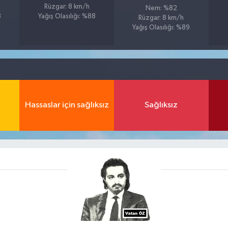
Rüzgar: 8 km/h
Nem: %82
8
Yağış Olasılığı: %88
Rüzgar: 8 km/h
Yağış Olasılığı: %89
Hassaslar için sağlıksız
Sağlıksız