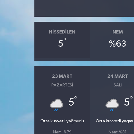
HISSEDILEN
NEM
°
5
%63
23 MART
24 MART
PAZARTESI
SALI
°
°
5
5
Orta kuvvetli yağmurlu
Orta kuvvetli yağmu
Nem: %79
Nem: %81