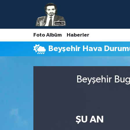
Nöbetçi Eczaneler
Foto Albüm
Haberler
Hava Durumu
Beyşehir Hava Durum
Namaz Vakitleri
Trafik Durumu
Beyşehir Bug
Süper Lig Puan Durumu ve Fikstür
Tüm Manşetler
Son Dakika Haberleri
ŞU AN
Haber Arşivi