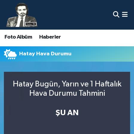
Nöbetçi Eczaneler
Foto Albüm
Haberler
Hava Durumu
Namaz Vakitleri
Hatay Hava Durumu
Trafik Durumu
Hatay Bugün, Yarın ve 1 Haftalık
Süper Lig Puan Durumu ve Fikstür
Hava Durumu Tahmini
Tüm Manşetler
ŞU AN
Son Dakika Haberleri
Haber Arşivi