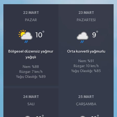
22 MART
23 MART
PAZAR
PAZARTESI
°
°
10
9
Bölgesel düzensiz yağmur
Orta kuvvetli yağmurlu
yağışlı
Nem: %91
Rüzgar: 10 km/h
Nem: %88
Yağış Olasılığı: %85
Rüzgar: 7 km/h
Yağış Olasılığı: %89
24 MART
25 MART
SALI
ÇARŞAMBA