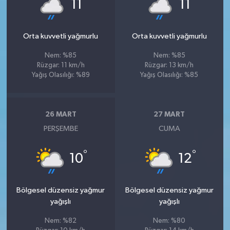
°
°
11
11
Orta kuvvetli yağmurlu
Orta kuvvetli yağmurlu
Nem: %85
Nem: %85
Rüzgar: 11 km/h
Rüzgar: 13 km/h
Yağış Olasılığı: %89
Yağış Olasılığı: %85
26 MART
27 MART
PERŞEMBE
CUMA
°
°
10
12
Bölgesel düzensiz yağmur
Bölgesel düzensiz yağmur
yağışlı
yağışlı
Nem: %82
Nem: %80