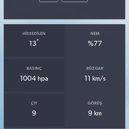
HISSEDILEN
NEM
°
13
%77
BASINÇ
RÜZGAR
1004
11
hpa
km/s
ÇIY
GÖRÜŞ
9
9
km