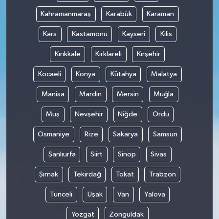
Kahramanmaraş
Karabük
Karaman
Kars
Kastamonu
Kayseri
Kilis
Kırıkkale
Kırklareli
Kırşehir
Kocaeli
Konya
Kütahya
Malatya
Manisa
Mardin
Mersin
Muğla
Muş
Nevşehir
Niğde
Ordu
Osmaniye
Rize
Sakarya
Samsun
Şanlıurfa
Siirt
Sinop
Sivas
Şırnak
Tekirdağ
Tokat
Trabzon
Tunceli
Uşak
Van
Yalova
Yozgat
Zonguldak