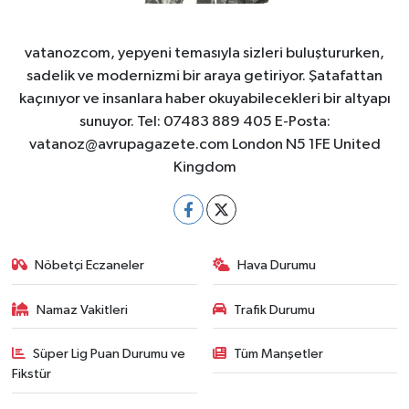
vatanozcom, yepyeni temasıyla sizleri buluştururken,
sadelik ve modernizmi bir araya getiriyor. Şatafattan
kaçınıyor ve insanlara haber okuyabilecekleri bir altyapı
sunuyor. Tel: 07483 889 405 E-Posta:
vatanoz@avrupagazete.com
London N5 1FE United
Kingdom
Nöbetçi Eczaneler
Hava Durumu
Namaz Vakitleri
Trafik Durumu
Süper Lig Puan Durumu ve
Tüm Manşetler
Fikstür