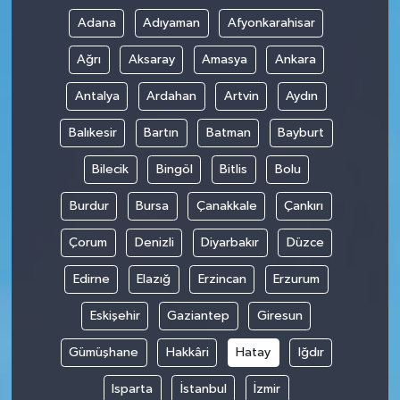
Adana
Adıyaman
Afyonkarahisar
Ağrı
Aksaray
Amasya
Ankara
Antalya
Ardahan
Artvin
Aydın
Balıkesir
Bartın
Batman
Bayburt
Bilecik
Bingöl
Bitlis
Bolu
Burdur
Bursa
Çanakkale
Çankırı
Çorum
Denizli
Diyarbakır
Düzce
Edirne
Elazığ
Erzincan
Erzurum
Eskişehir
Gaziantep
Giresun
Gümüşhane
Hakkâri
Hatay
Iğdır
Isparta
İstanbul
İzmir