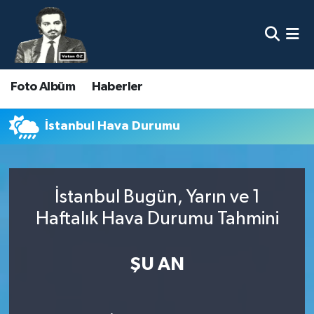
Nöbetçi Eczaneler
Foto Albüm
Haberler
Hava Durumu
Namaz Vakitleri
İstanbul Hava Durumu
Trafik Durumu
İstanbul Bugün, Yarın ve 1
Süper Lig Puan Durumu ve Fikstür
Haftalık Hava Durumu Tahmini
Tüm Manşetler
ŞU AN
Son Dakika Haberleri
Haber Arşivi