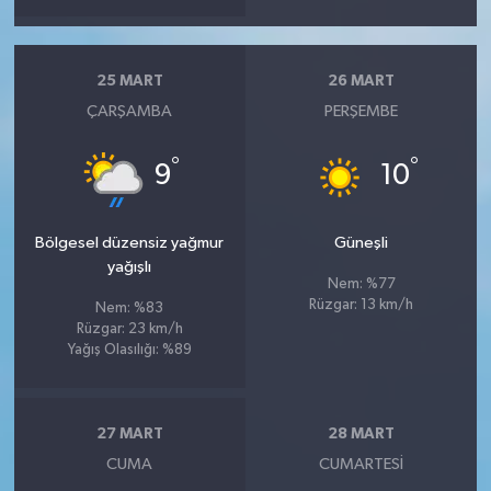
25 MART
26 MART
ÇARŞAMBA
PERŞEMBE
°
°
9
10
Bölgesel düzensiz yağmur
Güneşli
yağışlı
Nem: %77
Rüzgar: 13 km/h
Nem: %83
Rüzgar: 23 km/h
Yağış Olasılığı: %89
27 MART
28 MART
CUMA
CUMARTESI