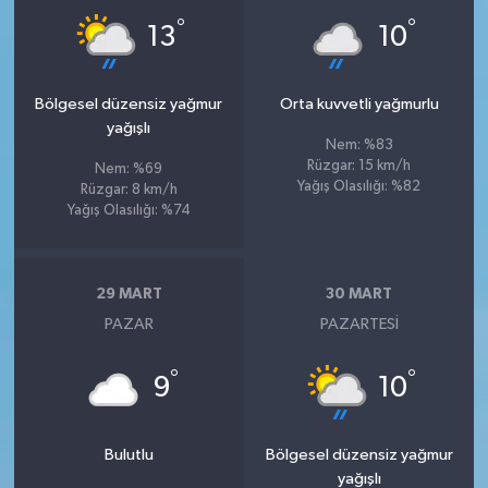
°
°
13
10
Bölgesel düzensiz yağmur
Orta kuvvetli yağmurlu
yağışlı
Nem: %83
Rüzgar: 15 km/h
Nem: %69
Yağış Olasılığı: %82
Rüzgar: 8 km/h
Yağış Olasılığı: %74
29 MART
30 MART
PAZAR
PAZARTESI
°
°
9
10
Bulutlu
Bölgesel düzensiz yağmur
yağışlı