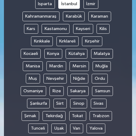
Isparta
İstanbul
İzmir
Kahramanmaraş
Karabük
Karaman
Kars
Kastamonu
Kayseri
Kilis
Kırıkkale
Kırklareli
Kırşehir
Kocaeli
Konya
Kütahya
Malatya
Manisa
Mardin
Mersin
Muğla
Muş
Nevşehir
Niğde
Ordu
Osmaniye
Rize
Sakarya
Samsun
Şanlıurfa
Siirt
Sinop
Sivas
Şırnak
Tekirdağ
Tokat
Trabzon
Tunceli
Uşak
Van
Yalova