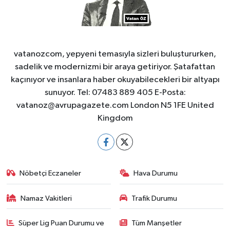
vatanozcom, yepyeni temasıyla sizleri buluştururken,
sadelik ve modernizmi bir araya getiriyor. Şatafattan
kaçınıyor ve insanlara haber okuyabilecekleri bir altyapı
sunuyor. Tel: 07483 889 405 E-Posta:
vatanoz@avrupagazete.com
London N5 1FE United
Kingdom
Nöbetçi Eczaneler
Hava Durumu
Namaz Vakitleri
Trafik Durumu
Süper Lig Puan Durumu ve
Tüm Manşetler