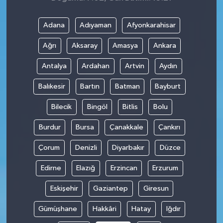
Adana
Adıyaman
Afyonkarahisar
Ağrı
Aksaray
Amasya
Ankara
Antalya
Ardahan
Artvin
Aydın
Balıkesir
Bartın
Batman
Bayburt
Bilecik
Bingöl
Bitlis
Bolu
Burdur
Bursa
Çanakkale
Çankırı
Çorum
Denizli
Diyarbakır
Düzce
Edirne
Elazığ
Erzincan
Erzurum
Eskişehir
Gaziantep
Giresun
Gümüşhane
Hakkâri
Hatay
Iğdır