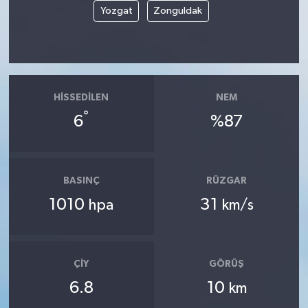
Yozgat
Zonguldak
HISSEDILEN
NEM
°
6
%87
BASINÇ
RÜZGAR
1010
31
hpa
km/s
ÇIY
GÖRÜŞ
6.8
10
km