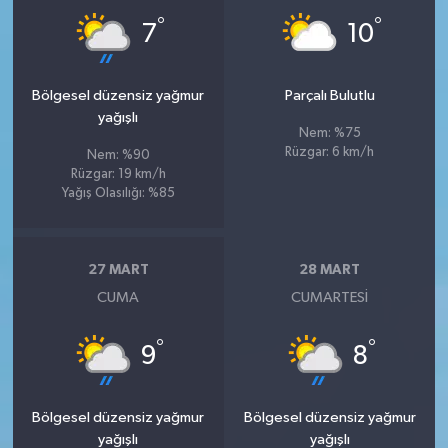
°
°
7
10
Bölgesel düzensiz yağmur
Parçalı Bulutlu
yağışlı
Nem: %75
Rüzgar: 6 km/h
Nem: %90
Rüzgar: 19 km/h
Yağış Olasılığı: %85
27 MART
28 MART
CUMA
CUMARTESI
°
°
9
8
Bölgesel düzensiz yağmur
Bölgesel düzensiz yağmur
yağışlı
yağışlı