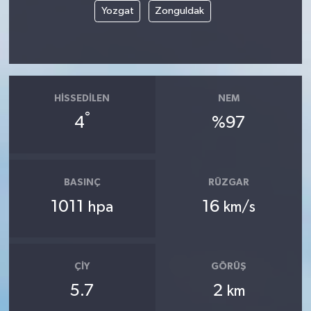
Yozgat
Zonguldak
HISSEDILEN
NEM
°
4
%97
BASINÇ
RÜZGAR
1011
16
hpa
km/s
ÇIY
GÖRÜŞ
5.7
2
km