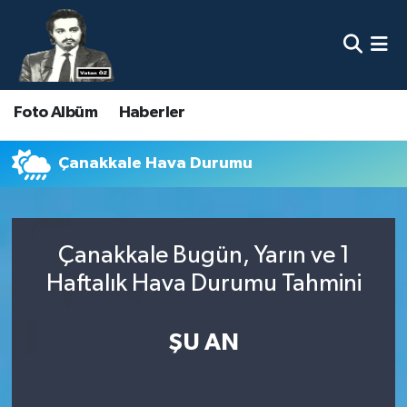
Nöbetçi Eczaneler
Foto Albüm
Haberler
Hava Durumu
Namaz Vakitleri
Çanakkale Hava Durumu
Trafik Durumu
Çanakkale Bugün, Yarın ve 1
Süper Lig Puan Durumu ve Fikstür
Haftalık Hava Durumu Tahmini
Tüm Manşetler
ŞU AN
Son Dakika Haberleri
Haber Arşivi