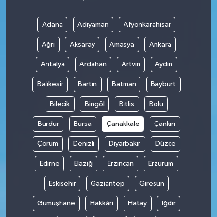
Adana
Adıyaman
Afyonkarahisar
Ağrı
Aksaray
Amasya
Ankara
Antalya
Ardahan
Artvin
Aydın
Balıkesir
Bartın
Batman
Bayburt
Bilecik
Bingöl
Bitlis
Bolu
Burdur
Bursa
Çanakkale
Çankırı
Çorum
Denizli
Diyarbakır
Düzce
Edirne
Elazığ
Erzincan
Erzurum
Eskişehir
Gaziantep
Giresun
Gümüşhane
Hakkâri
Hatay
Iğdır