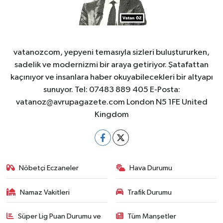
vatanozcom, yepyeni temasıyla sizleri buluştururken,
sadelik ve modernizmi bir araya getiriyor. Şatafattan
kaçınıyor ve insanlara haber okuyabilecekleri bir altyapı
sunuyor. Tel: 07483 889 405 E-Posta:
vatanoz@avrupagazete.com
London N5 1FE United
Kingdom
Nöbetçi Eczaneler
Hava Durumu
Namaz Vakitleri
Trafik Durumu
Süper Lig Puan Durumu ve
Tüm Manşetler