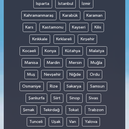
Isparta
İstanbul
İzmir
Kahramanmaraş
Karabük
Karaman
Kars
Kastamonu
Kayseri
Kilis
Kırıkkale
Kırklareli
Kırşehir
Kocaeli
Konya
Kütahya
Malatya
Manisa
Mardin
Mersin
Muğla
Muş
Nevşehir
Niğde
Ordu
Osmaniye
Rize
Sakarya
Samsun
Şanlıurfa
Siirt
Sinop
Sivas
Şırnak
Tekirdağ
Tokat
Trabzon
Tunceli
Uşak
Van
Yalova