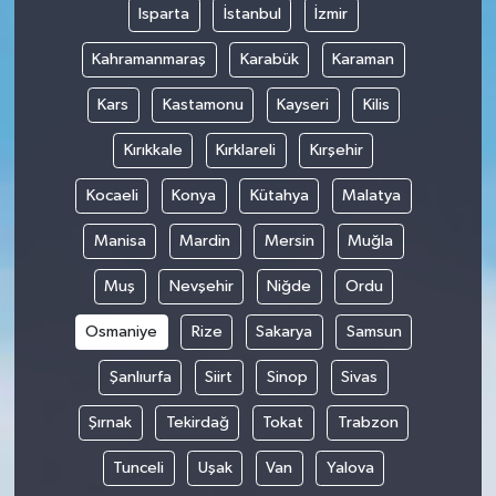
Isparta
İstanbul
İzmir
Kahramanmaraş
Karabük
Karaman
Kars
Kastamonu
Kayseri
Kilis
Kırıkkale
Kırklareli
Kırşehir
Kocaeli
Konya
Kütahya
Malatya
Manisa
Mardin
Mersin
Muğla
Muş
Nevşehir
Niğde
Ordu
Osmaniye
Rize
Sakarya
Samsun
Şanlıurfa
Siirt
Sinop
Sivas
Şırnak
Tekirdağ
Tokat
Trabzon
Tunceli
Uşak
Van
Yalova