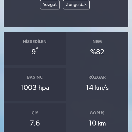
Yozgat
Zonguldak
HISSEDILEN
NEM
°
9
%82
BASINÇ
RÜZGAR
1003
14
hpa
km/s
ÇIY
GÖRÜŞ
7.6
10
km