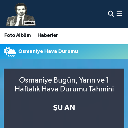
Nöbetçi Eczaneler
Foto Albüm
Haberler
Hava Durumu
Namaz Vakitleri
Osmaniye Hava Durumu
Trafik Durumu
Osmaniye Bugün, Yarın ve 1
Süper Lig Puan Durumu ve Fikstür
Haftalık Hava Durumu Tahmini
Tüm Manşetler
ŞU AN
Son Dakika Haberleri
Haber Arşivi