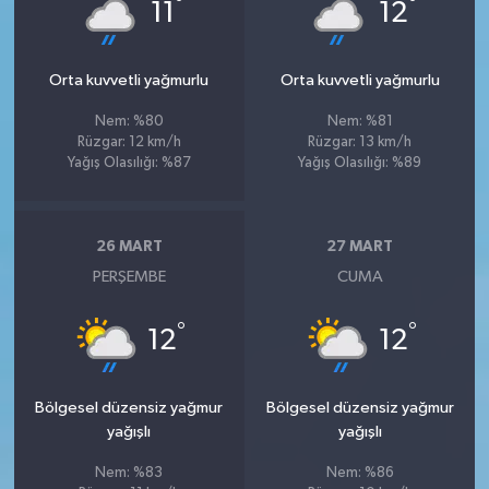
°
°
11
12
Orta kuvvetli yağmurlu
Orta kuvvetli yağmurlu
Nem: %80
Nem: %81
Rüzgar: 12 km/h
Rüzgar: 13 km/h
Yağış Olasılığı: %87
Yağış Olasılığı: %89
26 MART
27 MART
PERŞEMBE
CUMA
°
°
12
12
Bölgesel düzensiz yağmur
Bölgesel düzensiz yağmur
yağışlı
yağışlı
Nem: %83
Nem: %86