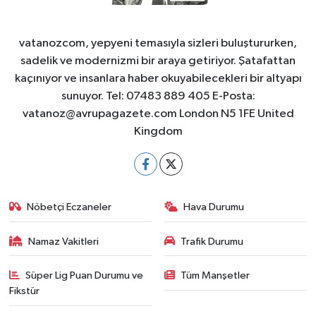
vatanozcom, yepyeni temasıyla sizleri buluştururken,
sadelik ve modernizmi bir araya getiriyor. Şatafattan
kaçınıyor ve insanlara haber okuyabilecekleri bir altyapı
sunuyor. Tel: 07483 889 405 E-Posta:
vatanoz@avrupagazete.com
London N5 1FE United
Kingdom
Nöbetçi Eczaneler
Hava Durumu
Namaz Vakitleri
Trafik Durumu
Süper Lig Puan Durumu ve
Tüm Manşetler
Fikstür