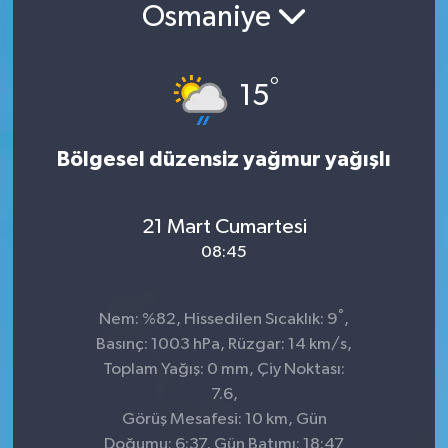
Osmaniye
°
15
Bölgesel düzensiz yağmur yağışlı
21 Mart Cumartesi
08:45
°
Nem: %82, Hissedilen Sıcaklık: 9
,
Basınç: 1003 hPa, Rüzgar: 14 km/s,
Toplam Yağış: 0 mm, Çiy Noktası:
7.6,
Görüş Mesafesi: 10 km, Gün
Doğumu: 6:37, Gün Batımı: 18:47