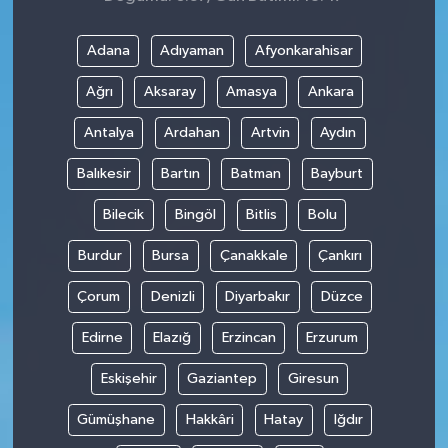
Adana
Adıyaman
Afyonkarahisar
Ağrı
Aksaray
Amasya
Ankara
Antalya
Ardahan
Artvin
Aydın
Balıkesir
Bartın
Batman
Bayburt
Bilecik
Bingöl
Bitlis
Bolu
Burdur
Bursa
Çanakkale
Çankırı
Çorum
Denizli
Diyarbakır
Düzce
Edirne
Elazığ
Erzincan
Erzurum
Eskişehir
Gaziantep
Giresun
Gümüşhane
Hakkâri
Hatay
Iğdır