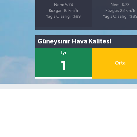
Nem: %74
Nem: %73
Rüzgar: 16 km/h
Rüzgar: 23 km/h
Yağış Olasılığı: %89
Yağış Olasılığı: %8
Güneysınır Hava Kalitesi
İyi
1
Orta