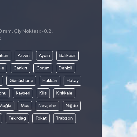
 0 mm, Çiy Noktası: -0.2,
3
ahan
Artvin
Aydın
Balıkesir
le
Çankırı
Çorum
Denizli
Gümüşhane
Hakkâri
Hatay
onu
Kayseri
Kilis
Kırıkkale
Muğla
Muş
Nevşehir
Niğde
Tekirdağ
Tokat
Trabzon