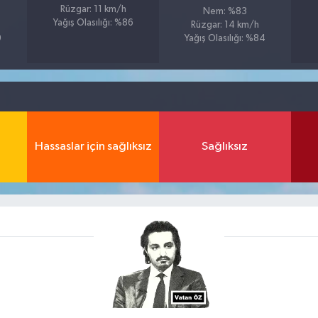
Rüzgar: 11 km/h
Nem: %83
Yağış Olasılığı: %86
Rüzgar: 14 km/h
9
Yağış Olasılığı: %84
Hassaslar için sağlıksız
Sağlıksız