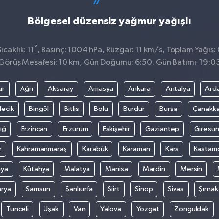
Bölgesel düzensiz yağmur yağışlı
°
caklık: 11
, Basınç: 1004 hPa, Rüzgar: 11 km/s, Toplam Yağış:
Görüş Mesafesi: 10 km, Gün Doğumu: 6:50, Gün Batımı: 19:0
ar
Ağrı
Aksaray
Amasya
Ankara
Antalya
Ard
lecik
Bingöl
Bitlis
Bolu
Burdur
Bursa
Çanakka
ığ
Erzincan
Erzurum
Eskişehir
Gaziantep
Giresun
r
Kahramanmaraş
Karabük
Karaman
Kars
Kastam
nya
Kütahya
Malatya
Manisa
Mardin
Mersin
arya
Samsun
Şanlıurfa
Siirt
Sinop
Sivas
Şırnak
Tunceli
Uşak
Van
Yalova
Yozgat
Zonguldak