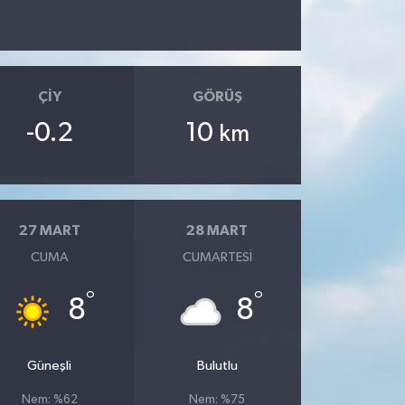
ÇIY
GÖRÜŞ
-0.2
10
km
27 MART
28 MART
CUMA
CUMARTESI
°
°
8
8
Güneşli
Bulutlu
Nem: %62
Nem: %75