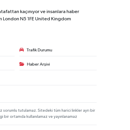
atafattan kaçınıyor ve insanlara haber
m
London N5 1FE United Kingdom
Trafik Durumu
Haber Arşivi
orumlu tutulamaz. Sitedeki tüm harici linkler ayrı bir
angi bir ortamda kullanılamaz ve yayınlanamaz