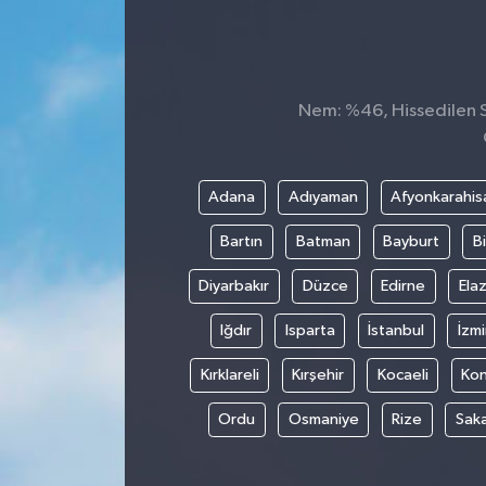
Nem: %46, Hissedilen Sı
Adana
Adıyaman
Afyonkarahis
Bartın
Batman
Bayburt
Bi
Diyarbakır
Düzce
Edirne
Elaz
Iğdır
Isparta
İstanbul
İzmi
Kırklareli
Kırşehir
Kocaeli
Ko
Ordu
Osmaniye
Rize
Sak