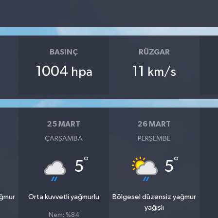
BASINÇ
RÜZGAR
1004
11
hpa
km/s
25 MART
26 MART
ÇARŞAMBA
PERŞEMBE
°
°
5
5
ağmur
Orta kuvvetli yağmurlu
Bölgesel düzensiz yağmur
yağışlı
Nem: %84