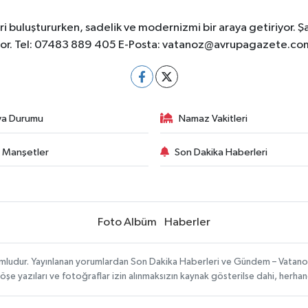
 buluştururken, sadelik ve modernizmi bir araya getiriyor. Ş
yor. Tel: 07483 889 405 E-Posta:
vatanoz@avrupagazete.co
va Durumu
Namaz Vakitleri
 Manşetler
Son Dakika Haberleri
Foto Albüm
Haberler
umludur. Yayınlanan yorumlardan Son Dakika Haberleri ve Gündem – Vatanoz s
köşe yazıları ve fotoğraflar izin alınmaksızın kaynak gösterilse dahi, herh