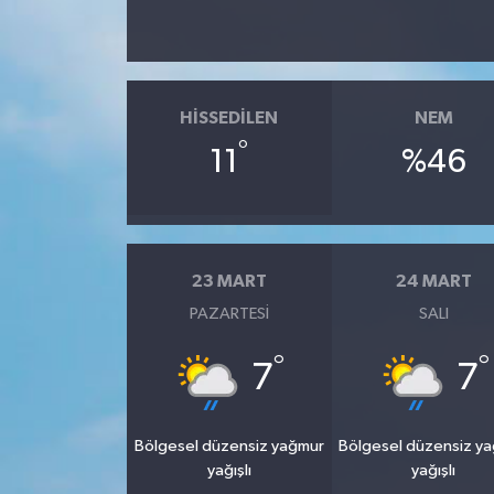
HISSEDILEN
NEM
°
11
%46
23 MART
24 MART
PAZARTESI
SALI
°
°
7
7
Bölgesel düzensiz yağmur
Bölgesel düzensiz y
yağışlı
yağışlı