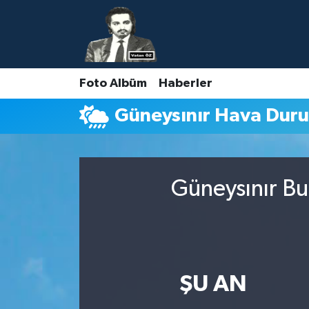
Nöbetçi Eczaneler
Foto Albüm
Haberler
Hava Durumu
Güneysınır Hava Dur
Namaz Vakitleri
Trafik Durumu
Güneysınır Bu
Süper Lig Puan Durumu ve Fikstür
Tüm Manşetler
Son Dakika Haberleri
ŞU AN
Haber Arşivi