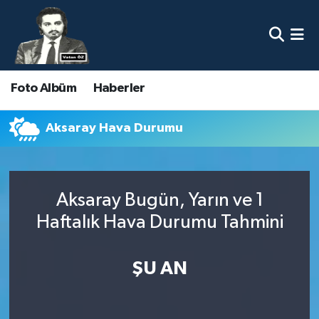
Nöbetçi Eczaneler
Foto Albüm
Haberler
Hava Durumu
Namaz Vakitleri
Aksaray Hava Durumu
Trafik Durumu
Aksaray Bugün, Yarın ve 1
Süper Lig Puan Durumu ve Fikstür
Haftalık Hava Durumu Tahmini
Tüm Manşetler
ŞU AN
Son Dakika Haberleri
Haber Arşivi