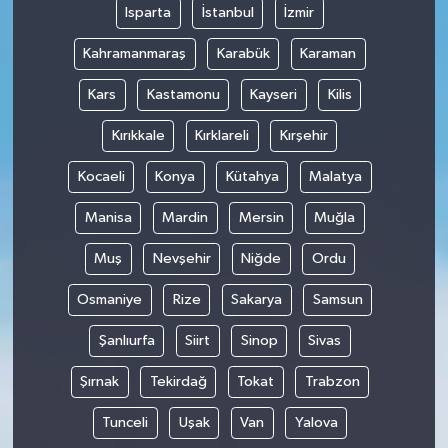
Isparta
İstanbul
İzmir
Kahramanmaraş
Karabük
Karaman
Kars
Kastamonu
Kayseri
Kilis
Kırıkkale
Kırklareli
Kırşehir
Kocaeli
Konya
Kütahya
Malatya
Manisa
Mardin
Mersin
Muğla
Muş
Nevşehir
Niğde
Ordu
Osmaniye
Rize
Sakarya
Samsun
Şanlıurfa
Siirt
Sinop
Sivas
Şırnak
Tekirdağ
Tokat
Trabzon
Tunceli
Uşak
Van
Yalova