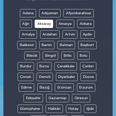
Adana
Adıyaman
Afyonkarahisar
Ağrı
Aksaray
Amasya
Ankara
Antalya
Ardahan
Artvin
Aydın
Balıkesir
Bartın
Batman
Bayburt
Bilecik
Bingöl
Bitlis
Bolu
Burdur
Bursa
Çanakkale
Çankırı
Çorum
Denizli
Diyarbakır
Düzce
Edirne
Elazığ
Erzincan
Erzurum
Eskişehir
Gaziantep
Giresun
Gümüşhane
Hakkâri
Hatay
Iğdır