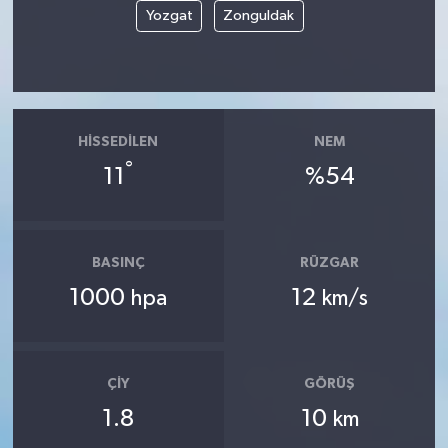
Yozgat
Zonguldak
HISSEDILEN
NEM
°
11
%54
BASINÇ
RÜZGAR
1000
12
hpa
km/s
ÇIY
GÖRÜŞ
1.8
10
km