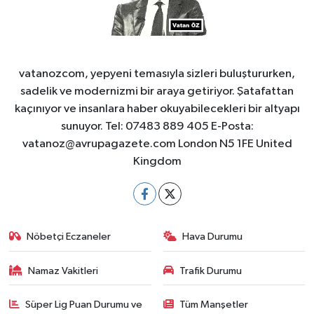
vatanozcom, yepyeni temasıyla sizleri buluştururken,
sadelik ve modernizmi bir araya getiriyor. Şatafattan
kaçınıyor ve insanlara haber okuyabilecekleri bir altyapı
sunuyor. Tel: 07483 889 405 E-Posta:
vatanoz@avrupagazete.com
London N5 1FE United
Kingdom
Nöbetçi Eczaneler
Hava Durumu
Namaz Vakitleri
Trafik Durumu
Süper Lig Puan Durumu ve
Tüm Manşetler