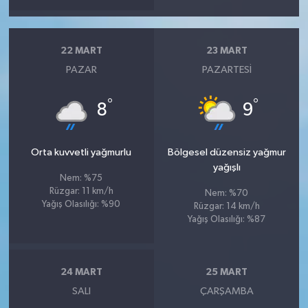
22 MART
23 MART
PAZAR
PAZARTESI
°
°
8
9
Orta kuvvetli yağmurlu
Bölgesel düzensiz yağmur
yağışlı
Nem: %75
Rüzgar: 11 km/h
Nem: %70
Yağış Olasılığı: %90
Rüzgar: 14 km/h
Yağış Olasılığı: %87
24 MART
25 MART
SALI
ÇARŞAMBA