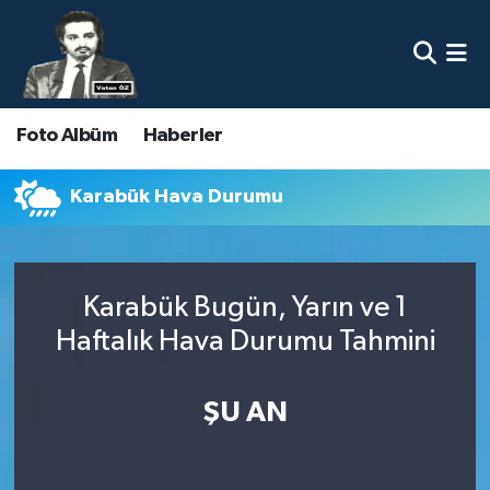
Nöbetçi Eczaneler
Foto Albüm
Haberler
Hava Durumu
Namaz Vakitleri
Karabük Hava Durumu
Trafik Durumu
Karabük Bugün, Yarın ve 1
Süper Lig Puan Durumu ve Fikstür
Haftalık Hava Durumu Tahmini
Tüm Manşetler
ŞU AN
Son Dakika Haberleri
Haber Arşivi