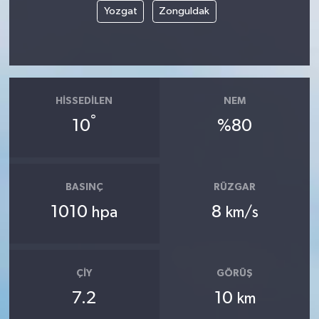
Yozgat
Zonguldak
HISSEDILEN
NEM
°
10
%80
BASINÇ
RÜZGAR
1010
8
hpa
km/s
ÇIY
GÖRÜŞ
7.2
10
km