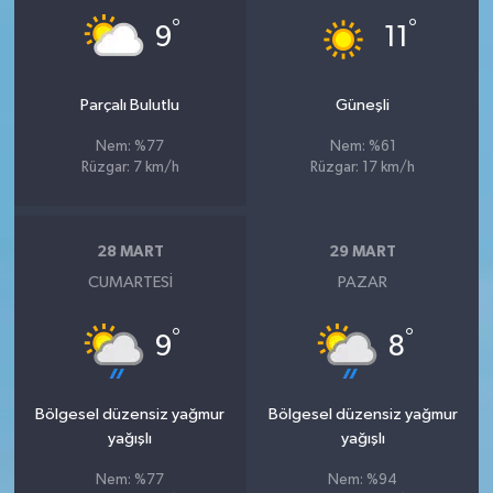
°
°
9
11
Parçalı Bulutlu
Güneşli
Nem: %77
Nem: %61
Rüzgar: 7 km/h
Rüzgar: 17 km/h
28 MART
29 MART
CUMARTESI
PAZAR
°
°
9
8
Bölgesel düzensiz yağmur
Bölgesel düzensiz yağmur
yağışlı
yağışlı
Nem: %77
Nem: %94