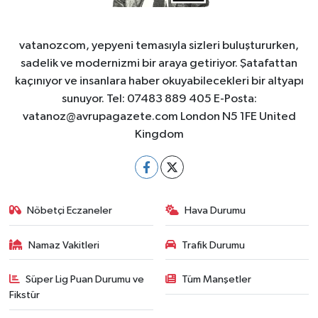
vatanozcom, yepyeni temasıyla sizleri buluştururken,
sadelik ve modernizmi bir araya getiriyor. Şatafattan
kaçınıyor ve insanlara haber okuyabilecekleri bir altyapı
sunuyor. Tel: 07483 889 405 E-Posta:
vatanoz@avrupagazete.com
London N5 1FE United
Kingdom
Nöbetçi Eczaneler
Hava Durumu
Namaz Vakitleri
Trafik Durumu
Süper Lig Puan Durumu ve
Tüm Manşetler
Fikstür