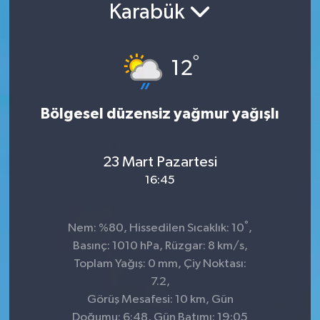
Karabük
°
12
Bölgesel düzensiz yağmur yağışlı
23 Mart Pazartesi
16:45
°
Nem: %80, Hissedilen Sıcaklık: 10
,
Basınç: 1010 hPa, Rüzgar: 8 km/s,
Toplam Yağış: 0 mm, Çiy Noktası:
7.2,
Görüş Mesafesi: 10 km, Gün
Doğumu: 6:48, Gün Batımı: 19:05