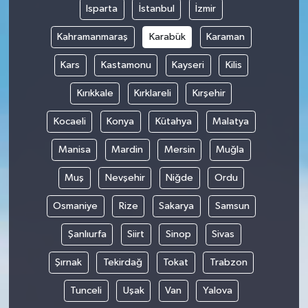
Isparta
İstanbul
İzmir
Kahramanmaraş
Karabük
Karaman
Kars
Kastamonu
Kayseri
Kilis
Kırıkkale
Kırklareli
Kırşehir
Kocaeli
Konya
Kütahya
Malatya
Manisa
Mardin
Mersin
Muğla
Muş
Nevşehir
Niğde
Ordu
Osmaniye
Rize
Sakarya
Samsun
Şanlıurfa
Siirt
Sinop
Sivas
Şırnak
Tekirdağ
Tokat
Trabzon
Tunceli
Uşak
Van
Yalova