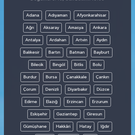
Adana
Adıyaman
Afyonkarahisar
Ağrı
Aksaray
Amasya
Ankara
Antalya
Ardahan
Artvin
Aydın
Balıkesir
Bartın
Batman
Bayburt
Bilecik
Bingöl
Bitlis
Bolu
Burdur
Bursa
Çanakkale
Çankırı
Çorum
Denizli
Diyarbakır
Düzce
Edirne
Elazığ
Erzincan
Erzurum
Eskişehir
Gaziantep
Giresun
Gümüşhane
Hakkâri
Hatay
Iğdır