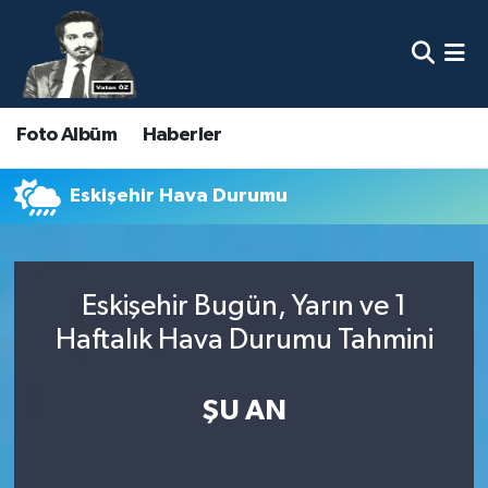
Nöbetçi Eczaneler
Foto Albüm
Haberler
Hava Durumu
Namaz Vakitleri
Eskişehir Hava Durumu
Trafik Durumu
Eskişehir Bugün, Yarın ve 1
Süper Lig Puan Durumu ve Fikstür
Haftalık Hava Durumu Tahmini
Tüm Manşetler
ŞU AN
Son Dakika Haberleri
Haber Arşivi