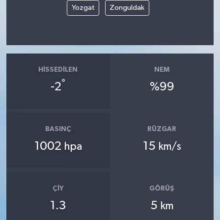
Yozgat
Zonguldak
HISSEDILEN
NEM
°
-2
%99
BASINÇ
RÜZGAR
1002
15
hpa
km/s
ÇIY
GÖRÜŞ
1.3
5
km