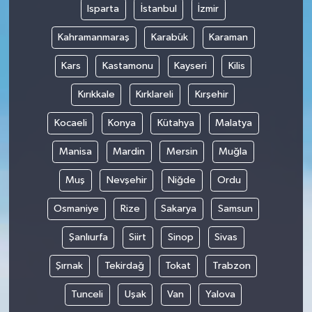
Isparta
İstanbul
İzmir
Kahramanmaraş
Karabük
Karaman
Kars
Kastamonu
Kayseri
Kilis
Kırıkkale
Kırklareli
Kırşehir
Kocaeli
Konya
Kütahya
Malatya
Manisa
Mardin
Mersin
Muğla
Muş
Nevşehir
Niğde
Ordu
Osmaniye
Rize
Sakarya
Samsun
Şanlıurfa
Siirt
Sinop
Sivas
Şırnak
Tekirdağ
Tokat
Trabzon
Tunceli
Uşak
Van
Yalova