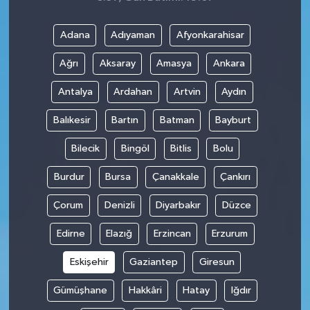
Adana
Adıyaman
Afyonkarahisar
Ağrı
Aksaray
Amasya
Ankara
Antalya
Ardahan
Artvin
Aydın
Balıkesir
Bartın
Batman
Bayburt
Bilecik
Bingöl
Bitlis
Bolu
Burdur
Bursa
Çanakkale
Çankırı
Çorum
Denizli
Diyarbakır
Düzce
Edirne
Elazığ
Erzincan
Erzurum
Eskişehir
Gaziantep
Giresun
Gümüşhane
Hakkâri
Hatay
Iğdır