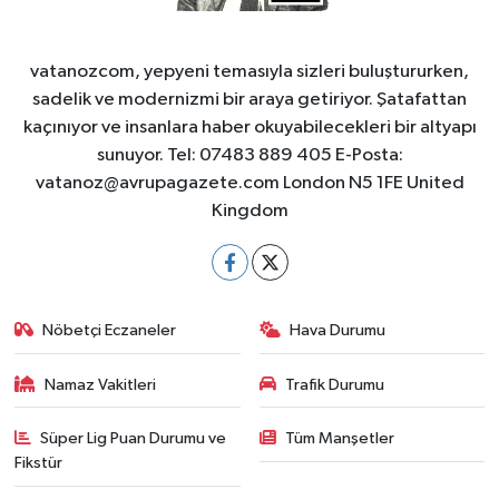
vatanozcom, yepyeni temasıyla sizleri buluştururken,
sadelik ve modernizmi bir araya getiriyor. Şatafattan
kaçınıyor ve insanlara haber okuyabilecekleri bir altyapı
sunuyor. Tel: 07483 889 405 E-Posta:
vatanoz@avrupagazete.com
London N5 1FE United
Kingdom
Nöbetçi Eczaneler
Hava Durumu
Namaz Vakitleri
Trafik Durumu
Süper Lig Puan Durumu ve
Tüm Manşetler
Fikstür