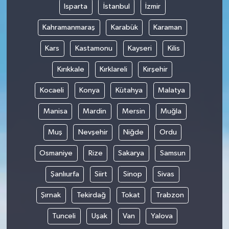
Isparta
İstanbul
İzmir
Kahramanmaraş
Karabük
Karaman
Kars
Kastamonu
Kayseri
Kilis
Kırıkkale
Kırklareli
Kırşehir
Kocaeli
Konya
Kütahya
Malatya
Manisa
Mardin
Mersin
Muğla
Muş
Nevşehir
Niğde
Ordu
Osmaniye
Rize
Sakarya
Samsun
Şanlıurfa
Siirt
Sinop
Sivas
Şırnak
Tekirdağ
Tokat
Trabzon
Tunceli
Uşak
Van
Yalova