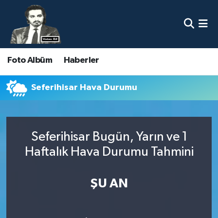
Nöbetçi Eczaneler
Foto Albüm
Haberler
Hava Durumu
Namaz Vakitleri
Seferihisar Hava Durumu
Trafik Durumu
Seferihisar Bugün, Yarın ve 1
Süper Lig Puan Durumu ve Fikstür
Haftalık Hava Durumu Tahmini
Tüm Manşetler
ŞU AN
Son Dakika Haberleri
Haber Arşivi