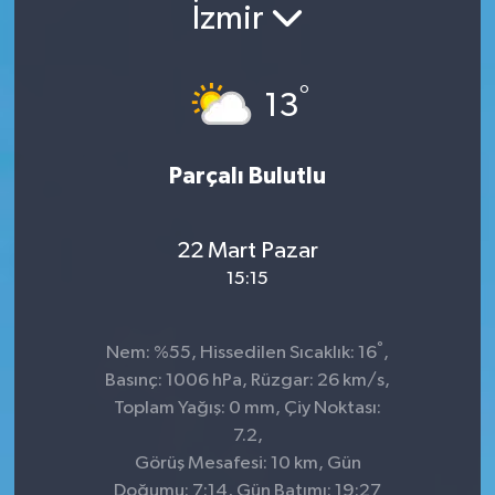
İzmir
°
13
Parçalı Bulutlu
22 Mart Pazar
15:15
°
Nem: %55, Hissedilen Sıcaklık: 16
,
Basınç: 1006 hPa, Rüzgar: 26 km/s,
Toplam Yağış: 0 mm, Çiy Noktası:
7.2,
Görüş Mesafesi: 10 km, Gün
Doğumu: 7:14, Gün Batımı: 19:27