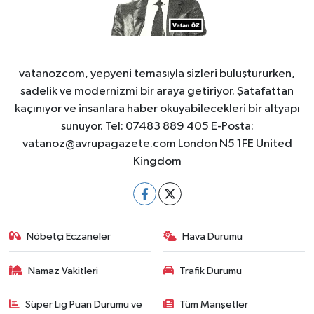
vatanozcom, yepyeni temasıyla sizleri buluştururken,
sadelik ve modernizmi bir araya getiriyor. Şatafattan
kaçınıyor ve insanlara haber okuyabilecekleri bir altyapı
sunuyor. Tel: 07483 889 405 E-Posta:
vatanoz@avrupagazete.com
London N5 1FE United
Kingdom
Nöbetçi Eczaneler
Hava Durumu
Namaz Vakitleri
Trafik Durumu
Süper Lig Puan Durumu ve
Tüm Manşetler