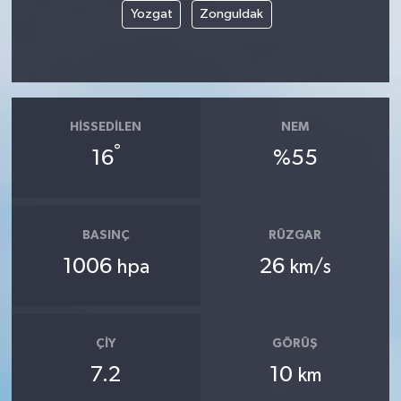
Yozgat
Zonguldak
HISSEDILEN
NEM
°
16
%55
BASINÇ
RÜZGAR
1006
26
hpa
km/s
ÇIY
GÖRÜŞ
7.2
10
km