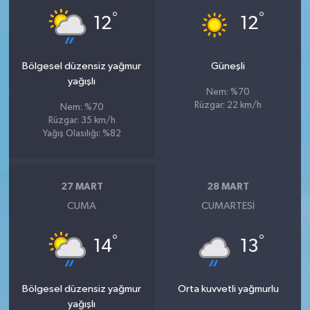
°
°
12
12
Bölgesel düzensiz yağmur
Güneşli
yağışlı
Nem: %70
Rüzgar: 22 km/h
Nem: %70
Rüzgar: 35 km/h
Yağış Olasılığı: %82
27 MART
28 MART
CUMA
CUMARTESI
°
°
14
13
Bölgesel düzensiz yağmur
Orta kuvvetli yağmurlu
yağışlı