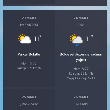
23 MART
24 MART
PAZARTESI
SALI
°
°
11
11
Parçalı Bulutlu
Bölgesel düzensiz yağmur
yağışlı
Nem: %78
Rüzgar: 21 km/h
Nem: %77
Rüzgar: 33 km/h
Yağış Olasılığı: %89
25 MART
26 MART
ÇARŞAMBA
PERŞEMBE