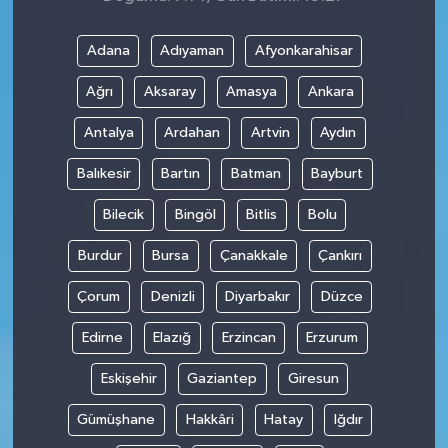
Adana
Adıyaman
Afyonkarahisar
Ağrı
Aksaray
Amasya
Ankara
Antalya
Ardahan
Artvin
Aydın
Balıkesir
Bartın
Batman
Bayburt
Bilecik
Bingöl
Bitlis
Bolu
Burdur
Bursa
Çanakkale
Çankırı
Çorum
Denizli
Diyarbakır
Düzce
Edirne
Elazığ
Erzincan
Erzurum
Eskişehir
Gaziantep
Giresun
Gümüşhane
Hakkâri
Hatay
Iğdır