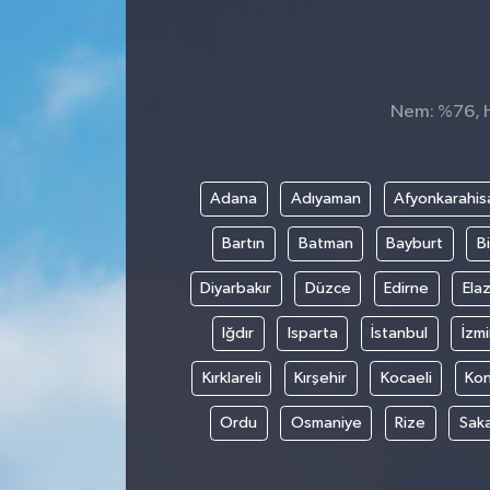
Nem: %76, Hi
Adana
Adıyaman
Afyonkarahis
Bartın
Batman
Bayburt
Bi
Diyarbakır
Düzce
Edirne
Elaz
Iğdır
Isparta
İstanbul
İzmi
Kırklareli
Kırşehir
Kocaeli
Ko
Ordu
Osmaniye
Rize
Sak