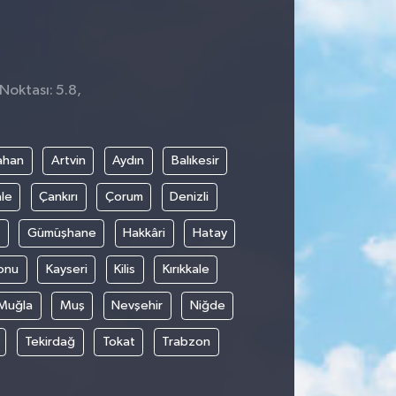
Noktası: 5.8,
5
ahan
Artvin
Aydın
Balıkesir
le
Çankırı
Çorum
Denizli
Gümüşhane
Hakkâri
Hatay
onu
Kayseri
Kilis
Kırıkkale
Muğla
Muş
Nevşehir
Niğde
Tekirdağ
Tokat
Trabzon