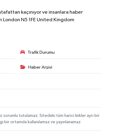
atafattan kaçınıyor ve insanlara haber
m
London N5 1FE United Kingdom
Trafik Durumu
Haber Arşivi
orumlu tutulamaz. Sitedeki tüm harici linkler ayrı bir
angi bir ortamda kullanılamaz ve yayınlanamaz