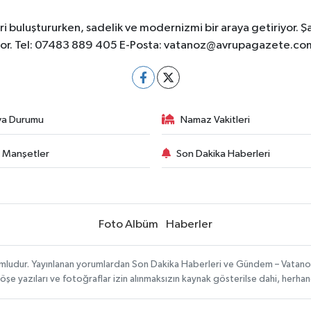
 buluştururken, sadelik ve modernizmi bir araya getiriyor. Ş
yor. Tel: 07483 889 405 E-Posta:
vatanoz@avrupagazete.co
va Durumu
Namaz Vakitleri
 Manşetler
Son Dakika Haberleri
Foto Albüm
Haberler
umludur. Yayınlanan yorumlardan Son Dakika Haberleri ve Gündem – Vatanoz s
köşe yazıları ve fotoğraflar izin alınmaksızın kaynak gösterilse dahi, herh