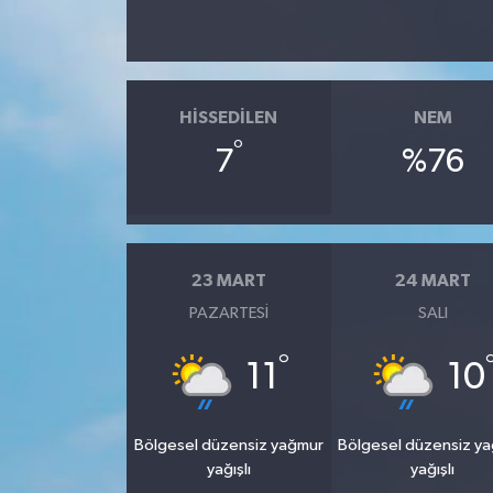
HISSEDILEN
NEM
°
7
%76
23 MART
24 MART
PAZARTESI
SALI
°
11
10
Bölgesel düzensiz yağmur
Bölgesel düzensiz y
yağışlı
yağışlı