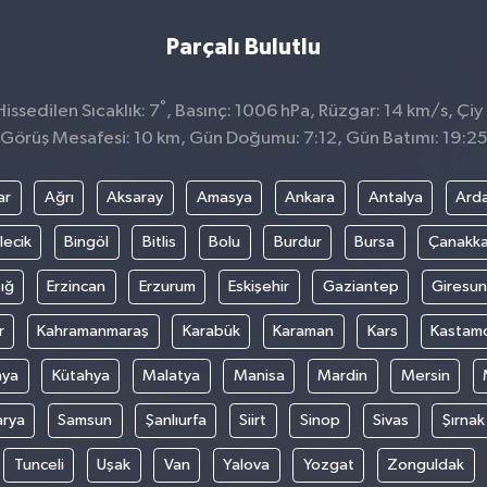
Parçalı Bulutlu
°
ssedilen Sıcaklık: 7
, Basınç: 1006 hPa, Rüzgar: 14 km/s, Çiy 
Görüş Mesafesi: 10 km, Gün Doğumu: 7:12, Gün Batımı: 19:2
ar
Ağrı
Aksaray
Amasya
Ankara
Antalya
Ard
lecik
Bingöl
Bitlis
Bolu
Burdur
Bursa
Çanakka
ığ
Erzincan
Erzurum
Eskişehir
Gaziantep
Giresun
r
Kahramanmaraş
Karabük
Karaman
Kars
Kastam
nya
Kütahya
Malatya
Manisa
Mardin
Mersin
arya
Samsun
Şanlıurfa
Siirt
Sinop
Sivas
Şırnak
Tunceli
Uşak
Van
Yalova
Yozgat
Zonguldak