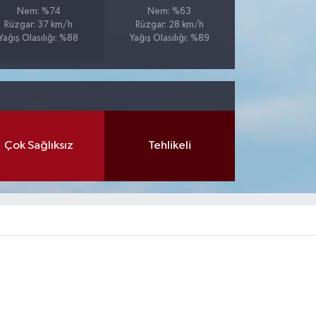
Nem: %74
Nem: %63
Rüzgar: 37 km/h
Rüzgar: 28 km/h
Yağış Olasılığı: %88
Yağış Olasılığı: %89
Çok Sağlıksız
Tehlikeli