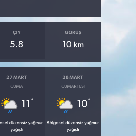
ÇIY
GÖRÜŞ
5.8
10
km
27 MART
28 MART
CUMA
CUMARTESI
°
°
11
10
esel düzensiz yağmur
Bölgesel düzensiz yağmur
yağışlı
yağışlı