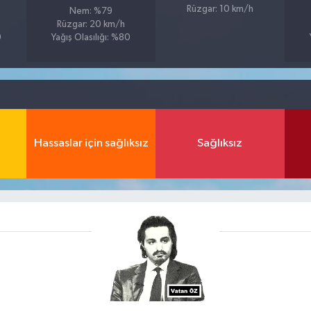
Rüzgar: 10 km/h
Nem: %79
Rüzgar: 20 km/h
9
Yağış Olasılığı: %80
Hassaslar için sağlıksız
Sağlıksız