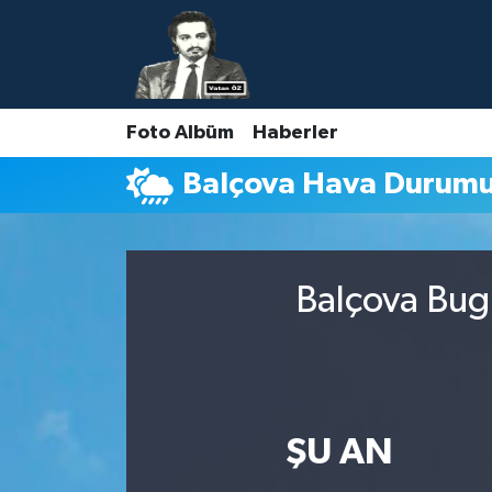
Nöbetçi Eczaneler
Foto Albüm
Haberler
Hava Durumu
Balçova Hava Durum
Namaz Vakitleri
Trafik Durumu
Balçova Bugü
Süper Lig Puan Durumu ve Fikstür
Tüm Manşetler
Son Dakika Haberleri
ŞU AN
Haber Arşivi