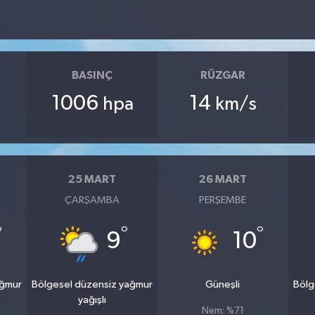
BASINÇ
RÜZGAR
1006
14
hpa
km/s
25 MART
26 MART
ÇARŞAMBA
PERŞEMBE
°
°
°
9
10
ağmur
Bölgesel düzensiz yağmur
Güneşli
Bölg
yağışlı
Nem: %71