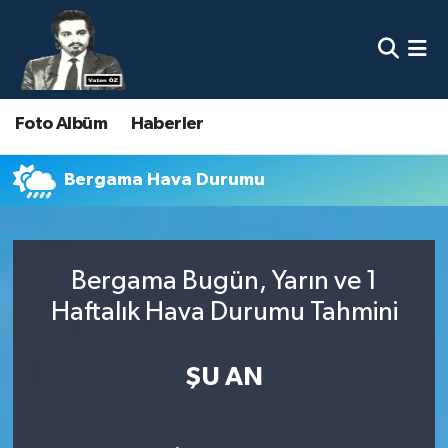
Nöbetçi Eczaneler
Foto Albüm
Haberler
Hava Durumu
Namaz Vakitleri
Bergama Hava Durumu
Trafik Durumu
Bergama Bugün, Yarın ve 1
Süper Lig Puan Durumu ve Fikstür
Haftalık Hava Durumu Tahmini
Tüm Manşetler
ŞU AN
Son Dakika Haberleri
Haber Arşivi