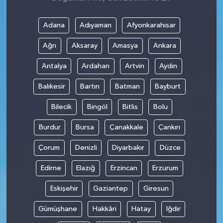
Adana
Adıyaman
Afyonkarahisar
Ağrı
Aksaray
Amasya
Ankara
Antalya
Ardahan
Artvin
Aydın
Balıkesir
Bartın
Batman
Bayburt
Bilecik
Bingöl
Bitlis
Bolu
Burdur
Bursa
Çanakkale
Çankırı
Çorum
Denizli
Diyarbakır
Düzce
Edirne
Elazığ
Erzincan
Erzurum
Eskişehir
Gaziantep
Giresun
Gümüşhane
Hakkâri
Hatay
Iğdır