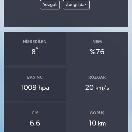
Yozgat
Zonguldak
HISSEDILEN
NEM
°
8
%76
BASINÇ
RÜZGAR
1009
20
hpa
km/s
ÇIY
GÖRÜŞ
6.6
10
km