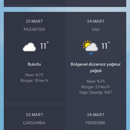
23 MART
24 MART
PAZARTESI
SALI
°
°
11
11
Bulutlu
Bölgesel düzensiz yağmur
yağışlı
Nem: %75
Rüzgar: 18 km/h
Nem: %75
Rüzgar: 23 km/h
Yağış Olasılığı: %87
25 MART
26 MART
ÇARŞAMBA
PERŞEMBE