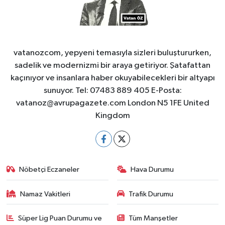
vatanozcom, yepyeni temasıyla sizleri buluştururken,
sadelik ve modernizmi bir araya getiriyor. Şatafattan
kaçınıyor ve insanlara haber okuyabilecekleri bir altyapı
sunuyor. Tel: 07483 889 405 E-Posta:
vatanoz@avrupagazete.com
London N5 1FE United
Kingdom
Nöbetçi Eczaneler
Hava Durumu
Namaz Vakitleri
Trafik Durumu
Süper Lig Puan Durumu ve
Tüm Manşetler