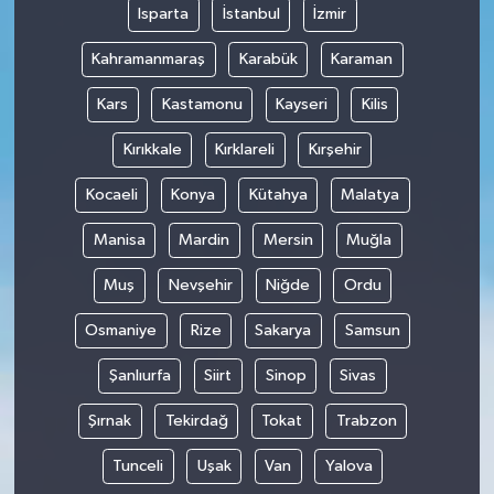
Isparta
İstanbul
İzmir
Kahramanmaraş
Karabük
Karaman
Kars
Kastamonu
Kayseri
Kilis
Kırıkkale
Kırklareli
Kırşehir
Kocaeli
Konya
Kütahya
Malatya
Manisa
Mardin
Mersin
Muğla
Muş
Nevşehir
Niğde
Ordu
Osmaniye
Rize
Sakarya
Samsun
Şanlıurfa
Siirt
Sinop
Sivas
Şırnak
Tekirdağ
Tokat
Trabzon
Tunceli
Uşak
Van
Yalova