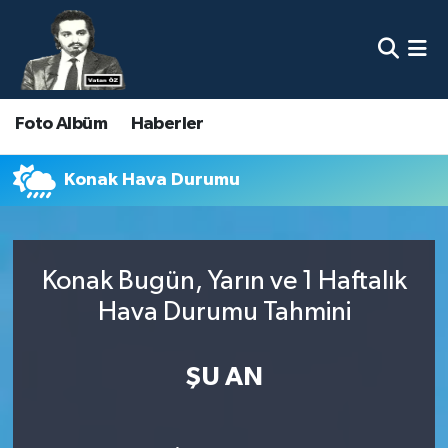
Nöbetçi Eczaneler
Foto Albüm
Haberler
Hava Durumu
Namaz Vakitleri
Konak Hava Durumu
Trafik Durumu
Konak Bugün, Yarın ve 1 Haftalık
Süper Lig Puan Durumu ve Fikstür
Hava Durumu Tahmini
Tüm Manşetler
ŞU AN
Son Dakika Haberleri
Haber Arşivi