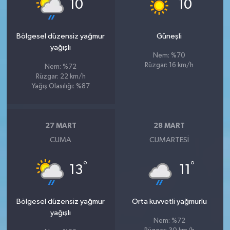
°
°
10
10
Bölgesel düzensiz yağmur
Güneşli
yağışlı
Nem: %70
Rüzgar: 16 km/h
Nem: %72
Rüzgar: 22 km/h
Yağış Olasılığı: %87
27 MART
28 MART
CUMA
CUMARTESI
°
°
13
11
Bölgesel düzensiz yağmur
Orta kuvvetli yağmurlu
yağışlı
Nem: %72