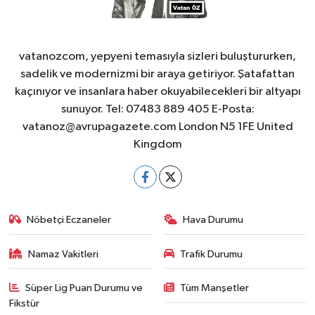
vatanozcom, yepyeni temasıyla sizleri buluştururken,
sadelik ve modernizmi bir araya getiriyor. Şatafattan
kaçınıyor ve insanlara haber okuyabilecekleri bir altyapı
sunuyor. Tel: 07483 889 405 E-Posta:
vatanoz@avrupagazete.com
London N5 1FE United
Kingdom
Nöbetçi Eczaneler
Hava Durumu
Namaz Vakitleri
Trafik Durumu
Süper Lig Puan Durumu ve
Tüm Manşetler
Fikstür