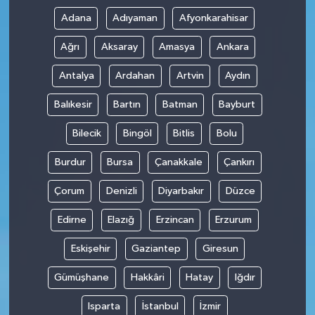
Adana
Adıyaman
Afyonkarahisar
Ağrı
Aksaray
Amasya
Ankara
Antalya
Ardahan
Artvin
Aydın
Balıkesir
Bartın
Batman
Bayburt
Bilecik
Bingöl
Bitlis
Bolu
Burdur
Bursa
Çanakkale
Çankırı
Çorum
Denizli
Diyarbakır
Düzce
Edirne
Elazığ
Erzincan
Erzurum
Eskişehir
Gaziantep
Giresun
Gümüşhane
Hakkâri
Hatay
Iğdır
Isparta
İstanbul
İzmir