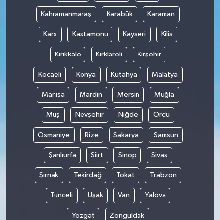
Kahramanmaraş
Karabük
Karaman
Kars
Kastamonu
Kayseri
Kilis
Kırıkkale
Kırklareli
Kırşehir
Kocaeli
Konya
Kütahya
Malatya
Manisa
Mardin
Mersin
Muğla
Muş
Nevşehir
Niğde
Ordu
Osmaniye
Rize
Sakarya
Samsun
Şanlıurfa
Siirt
Sinop
Sivas
Şırnak
Tekirdağ
Tokat
Trabzon
Tunceli
Uşak
Van
Yalova
Yozgat
Zonguldak