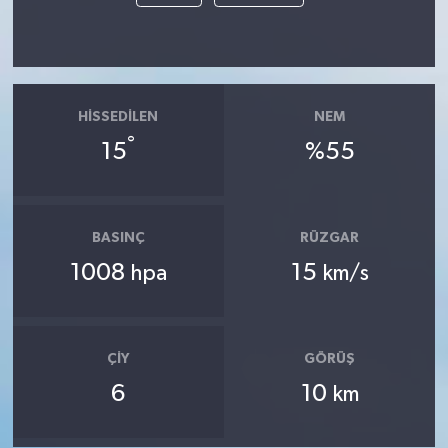
HISSEDILEN
NEM
°
15
%55
BASINÇ
RÜZGAR
1008
15
hpa
km/s
ÇIY
GÖRÜŞ
6
10
km