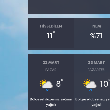
HISSEDILEN
NEM
°
11
%71
22 MART
23 MART
PAZAR
PAZARTESI
°
8
10
Bölgesel düzensiz yağmur
Bölgesel düzensiz y
yağışlı
yağışlı