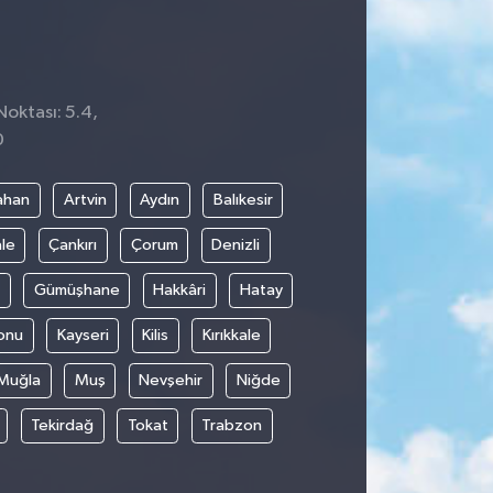
Noktası: 5.4,
0
ahan
Artvin
Aydın
Balıkesir
le
Çankırı
Çorum
Denizli
Gümüşhane
Hakkâri
Hatay
onu
Kayseri
Kilis
Kırıkkale
Muğla
Muş
Nevşehir
Niğde
Tekirdağ
Tokat
Trabzon