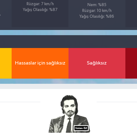
Rüzgar: 7 km/h
Nem: %85
Yağış Olasılığı: %87
Rüzgar: 10 km/h
7
Yağış Olasılığı: %86
Hassaslar için sağlıksız
Sağlıksız