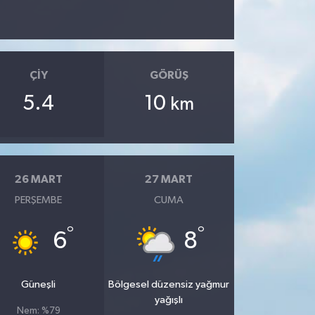
ÇIY
GÖRÜŞ
5.4
10
km
26 MART
27 MART
PERŞEMBE
CUMA
°
°
6
8
Güneşli
Bölgesel düzensiz yağmur
yağışlı
Nem: %79