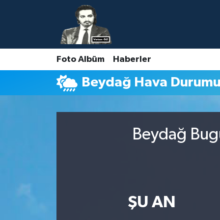
Nöbetçi Eczaneler
Foto Albüm
Haberler
Hava Durumu
Beydağ Hava Durum
Namaz Vakitleri
Trafik Durumu
Beydağ Bugü
Süper Lig Puan Durumu ve Fikstür
Tüm Manşetler
Son Dakika Haberleri
ŞU AN
Haber Arşivi