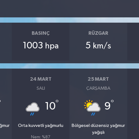
BASINÇ
RÜZGAR
1003
5
hpa
km/s
24 MART
25 MART
SALI
ÇARŞAMBA
°
°
°
10
9
ağmur
Orta kuvvetli yağmurlu
Bölgesel düzensiz yağmur
yağışlı
Nem: %87