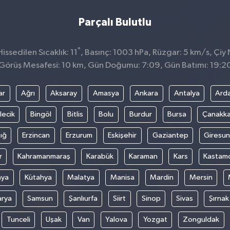
Parçalı Bulutlu
°
ssedilen Sıcaklık: 11
, Basınç: 1003 hPa, Rüzgar: 5 km/s, Çiy 
Görüş Mesafesi: 10 km, Gün Doğumu: 7:09, Gün Batımı: 19:2
ar
Ağrı
Aksaray
Amasya
Ankara
Antalya
Ard
lecik
Bingöl
Bitlis
Bolu
Burdur
Bursa
Çanakka
ığ
Erzincan
Erzurum
Eskişehir
Gaziantep
Giresun
r
Kahramanmaraş
Karabük
Karaman
Kars
Kastam
nya
Kütahya
Malatya
Manisa
Mardin
Mersin
arya
Samsun
Şanlıurfa
Siirt
Sinop
Sivas
Şırnak
Tunceli
Uşak
Van
Yalova
Yozgat
Zonguldak