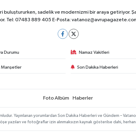
 buluştururken, sadelik ve modernizmi bir araya getiriyor. Ş
yor. Tel: 07483 889 405 E-Posta:
vatanoz@avrupagazete.co
va Durumu
Namaz Vakitleri
 Manşetler
Son Dakika Haberleri
Foto Albüm
Haberler
umludur. Yayınlanan yorumlardan Son Dakika Haberleri ve Gündem – Vatanoz s
köşe yazıları ve fotoğraflar izin alınmaksızın kaynak gösterilse dahi, herh