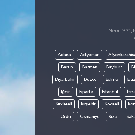
Nem: %71, Hi
Adana
Adıyaman
Afyonkarahis
Bartın
Batman
Bayburt
Bi
Diyarbakır
Düzce
Edirne
Elaz
Iğdır
Isparta
İstanbul
İzmi
Kırklareli
Kırşehir
Kocaeli
Ko
Ordu
Osmaniye
Rize
Sak