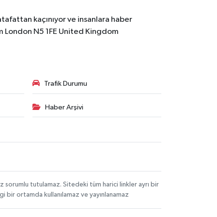
atafattan kaçınıyor ve insanlara haber
m
London N5 1FE United Kingdom
Trafik Durumu
Haber Arşivi
orumlu tutulamaz. Sitedeki tüm harici linkler ayrı bir
angi bir ortamda kullanılamaz ve yayınlanamaz