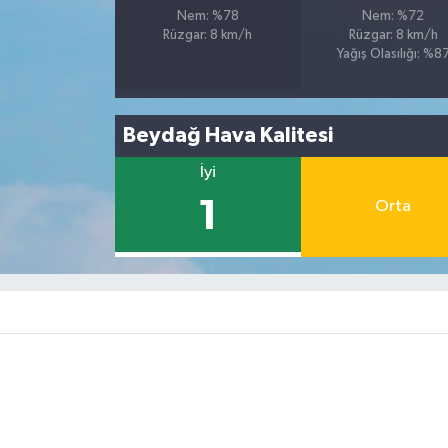
Nem: %78
Nem: %72
Rüzgar: 8 km/h
Rüzgar: 8 km/h
Yağış Olasılığı: %8
Beydağ Hava Kalitesi
İyi
1
Orta