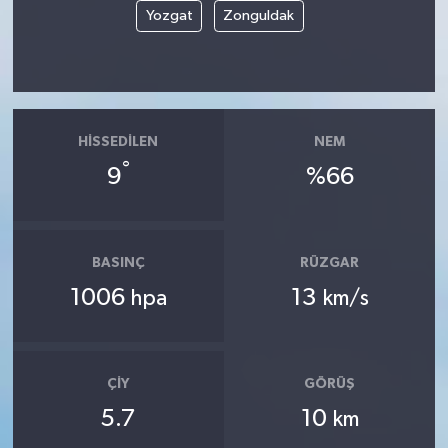
Yozgat
Zonguldak
HISSEDILEN
NEM
°
9
%66
BASINÇ
RÜZGAR
1006
13
hpa
km/s
ÇIY
GÖRÜŞ
5.7
10
km