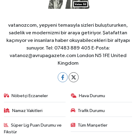
vatanozcom, yepyeni temasıyla sizleri buluştururken,
sadelik ve modernizmi bir araya getiriyor. Şatafattan
kaçınıyor ve insanlara haber okuyabilecekleri bir altyapı
sunuyor. Tel: 07483 889 405 E-Posta:
vatanoz@avrupagazete.com
London N5 1FE United
Kingdom
Nöbetçi Eczaneler
Hava Durumu
Namaz Vakitleri
Trafik Durumu
Süper Lig Puan Durumu ve
Tüm Manşetler
Fikstür