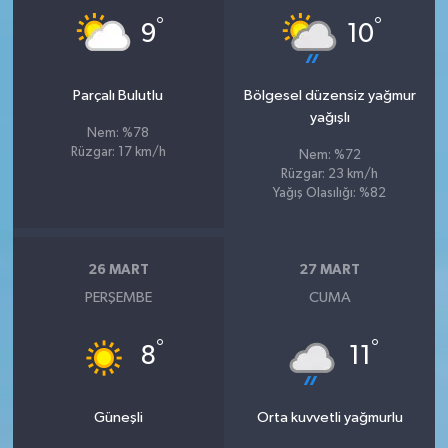
°
°
9
10
Parçalı Bulutlu
Bölgesel düzensiz yağmur
yağışlı
Nem: %78
Rüzgar: 17 km/h
Nem: %72
Rüzgar: 23 km/h
Yağış Olasılığı: %82
26 MART
27 MART
PERŞEMBE
CUMA
°
°
8
11
Güneşli
Orta kuvvetli yağmurlu