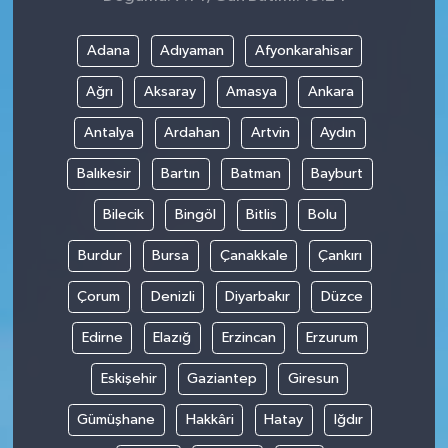
Adana
Adıyaman
Afyonkarahisar
Ağrı
Aksaray
Amasya
Ankara
Antalya
Ardahan
Artvin
Aydın
Balıkesir
Bartın
Batman
Bayburt
Bilecik
Bingöl
Bitlis
Bolu
Burdur
Bursa
Çanakkale
Çankırı
Çorum
Denizli
Diyarbakır
Düzce
Edirne
Elazığ
Erzincan
Erzurum
Eskişehir
Gaziantep
Giresun
Gümüşhane
Hakkâri
Hatay
Iğdır