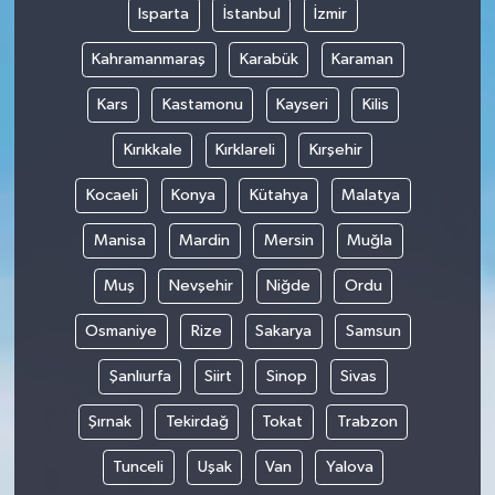
Isparta
İstanbul
İzmir
Kahramanmaraş
Karabük
Karaman
Kars
Kastamonu
Kayseri
Kilis
Kırıkkale
Kırklareli
Kırşehir
Kocaeli
Konya
Kütahya
Malatya
Manisa
Mardin
Mersin
Muğla
Muş
Nevşehir
Niğde
Ordu
Osmaniye
Rize
Sakarya
Samsun
Şanlıurfa
Siirt
Sinop
Sivas
Şırnak
Tekirdağ
Tokat
Trabzon
Tunceli
Uşak
Van
Yalova