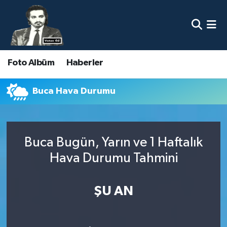
Nöbetçi Eczaneler
Foto Albüm
Haberler
Hava Durumu
Namaz Vakitleri
Buca Hava Durumu
Trafik Durumu
Buca Bugün, Yarın ve 1 Haftalık
Süper Lig Puan Durumu ve Fikstür
Hava Durumu Tahmini
Tüm Manşetler
ŞU AN
Son Dakika Haberleri
Haber Arşivi