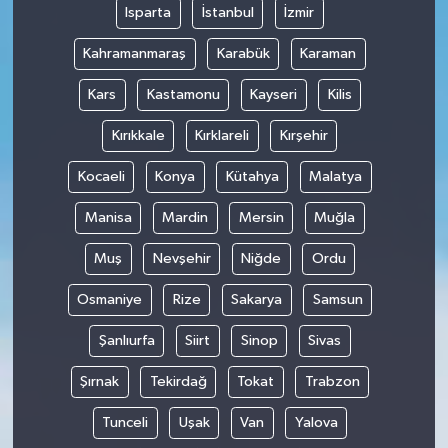
Isparta
İstanbul
İzmir
Kahramanmaraş
Karabük
Karaman
Kars
Kastamonu
Kayseri
Kilis
Kırıkkale
Kırklareli
Kırşehir
Kocaeli
Konya
Kütahya
Malatya
Manisa
Mardin
Mersin
Muğla
Muş
Nevşehir
Niğde
Ordu
Osmaniye
Rize
Sakarya
Samsun
Şanlıurfa
Siirt
Sinop
Sivas
Şırnak
Tekirdağ
Tokat
Trabzon
Tunceli
Uşak
Van
Yalova