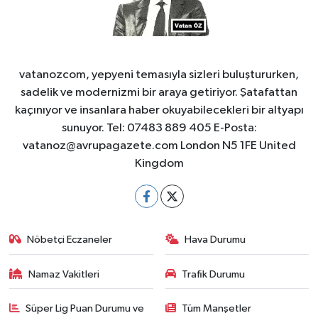
vatanozcom, yepyeni temasıyla sizleri buluştururken,
sadelik ve modernizmi bir araya getiriyor. Şatafattan
kaçınıyor ve insanlara haber okuyabilecekleri bir altyapı
sunuyor. Tel: 07483 889 405 E-Posta:
vatanoz@avrupagazete.com
London N5 1FE United
Kingdom
Nöbetçi Eczaneler
Hava Durumu
Namaz Vakitleri
Trafik Durumu
Süper Lig Puan Durumu ve
Tüm Manşetler