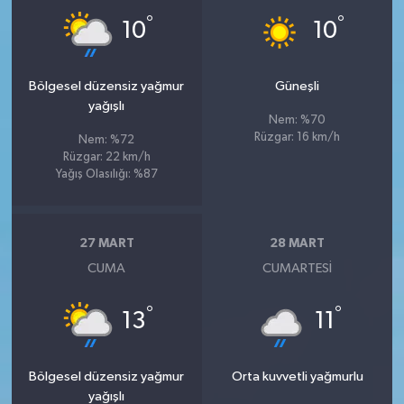
°
°
10
10
Bölgesel düzensiz yağmur
Güneşli
yağışlı
Nem: %70
Rüzgar: 16 km/h
Nem: %72
Rüzgar: 22 km/h
Yağış Olasılığı: %87
27 MART
28 MART
CUMA
CUMARTESI
°
°
13
11
Bölgesel düzensiz yağmur
Orta kuvvetli yağmurlu
yağışlı