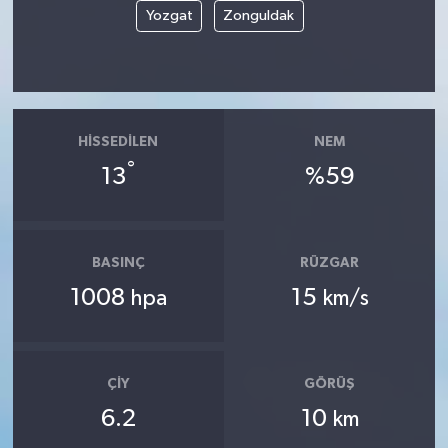
Yozgat
Zonguldak
HISSEDILEN
NEM
°
13
%59
BASINÇ
RÜZGAR
1008
15
hpa
km/s
ÇIY
GÖRÜŞ
6.2
10
km