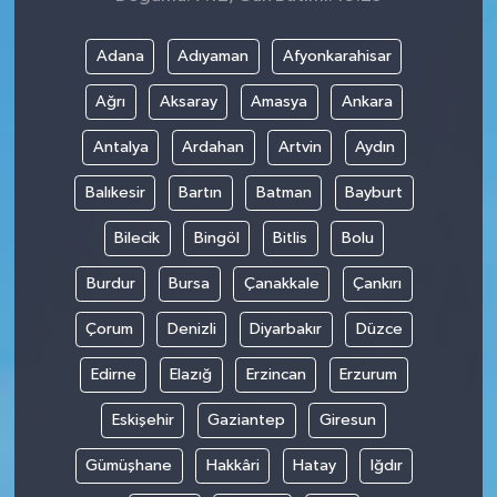
Adana
Adıyaman
Afyonkarahisar
Ağrı
Aksaray
Amasya
Ankara
Antalya
Ardahan
Artvin
Aydın
Balıkesir
Bartın
Batman
Bayburt
Bilecik
Bingöl
Bitlis
Bolu
Burdur
Bursa
Çanakkale
Çankırı
Çorum
Denizli
Diyarbakır
Düzce
Edirne
Elazığ
Erzincan
Erzurum
Eskişehir
Gaziantep
Giresun
Gümüşhane
Hakkâri
Hatay
Iğdır