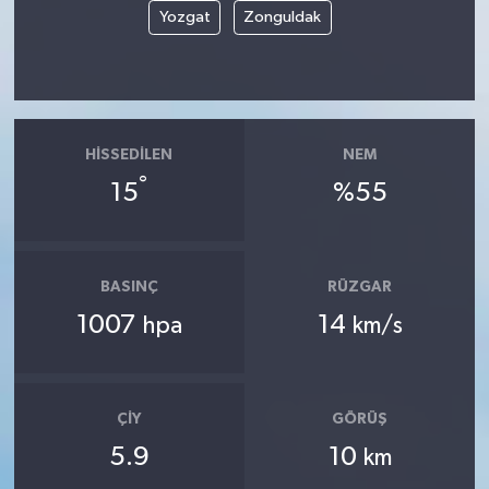
Yozgat
Zonguldak
HISSEDILEN
NEM
°
15
%55
BASINÇ
RÜZGAR
1007
14
hpa
km/s
ÇIY
GÖRÜŞ
5.9
10
km