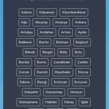
Adana
Adıyaman
Afyonkarahisar
Ağrı
Aksaray
Amasya
Ankara
Antalya
Ardahan
Artvin
Aydın
Balıkesir
Bartın
Batman
Bayburt
Bilecik
Bingöl
Bitlis
Bolu
Burdur
Bursa
Çanakkale
Çankırı
Çorum
Denizli
Diyarbakır
Düzce
Edirne
Elazığ
Erzincan
Erzurum
Eskişehir
Gaziantep
Giresun
Gümüşhane
Hakkâri
Hatay
Iğdır