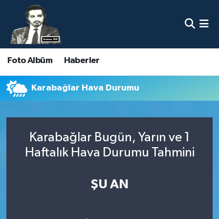
Nöbetçi Eczaneler
Foto Albüm
Haberler
Hava Durumu
Namaz Vakitleri
Karabağlar Hava Durumu
Trafik Durumu
Karabağlar Bugün, Yarın ve 1
Süper Lig Puan Durumu ve Fikstür
Haftalık Hava Durumu Tahmini
Tüm Manşetler
ŞU AN
Son Dakika Haberleri
Haber Arşivi