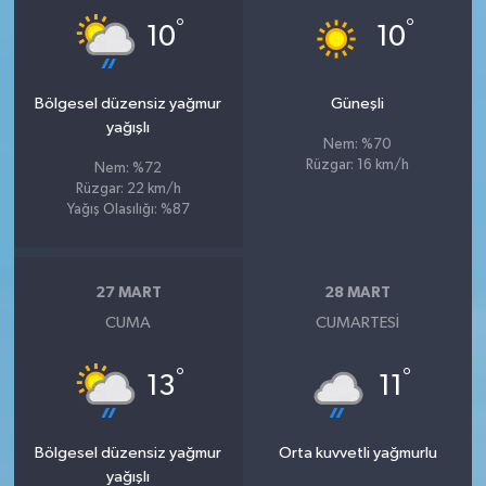
°
°
10
10
Bölgesel düzensiz yağmur
Güneşli
yağışlı
Nem: %70
Rüzgar: 16 km/h
Nem: %72
Rüzgar: 22 km/h
Yağış Olasılığı: %87
27 MART
28 MART
CUMA
CUMARTESI
°
°
13
11
Bölgesel düzensiz yağmur
Orta kuvvetli yağmurlu
yağışlı