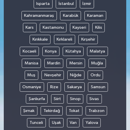
Isparta
İstanbul
İzmir
Kahramanmaraş
Karabük
Karaman
Kars
Kastamonu
Kayseri
Kilis
Kırıkkale
Kırklareli
Kırşehir
Kocaeli
Konya
Kütahya
Malatya
Manisa
Mardin
Mersin
Muğla
Muş
Nevşehir
Niğde
Ordu
Osmaniye
Rize
Sakarya
Samsun
Şanlıurfa
Siirt
Sinop
Sivas
Şırnak
Tekirdağ
Tokat
Trabzon
Tunceli
Uşak
Van
Yalova