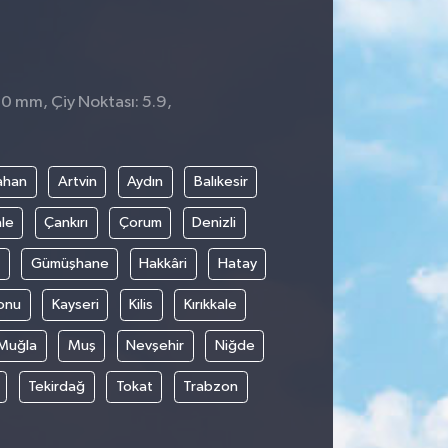
 0 mm, Çiy Noktası: 5.9,
5
ahan
Artvin
Aydın
Balıkesir
le
Çankırı
Çorum
Denizli
Gümüşhane
Hakkâri
Hatay
onu
Kayseri
Kilis
Kırıkkale
Muğla
Muş
Nevşehir
Niğde
Tekirdağ
Tokat
Trabzon