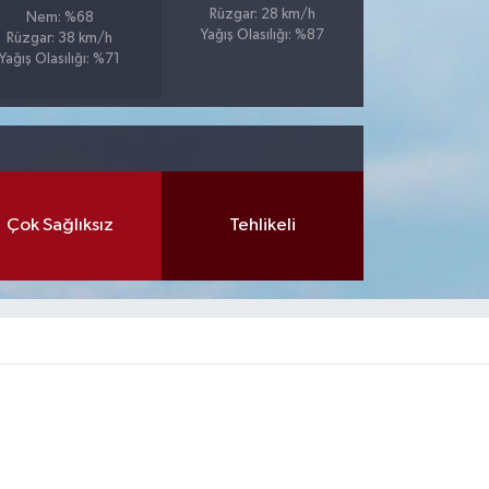
Rüzgar: 28 km/h
Nem: %68
Yağış Olasılığı: %87
Rüzgar: 38 km/h
Yağış Olasılığı: %71
Çok Sağlıksız
Tehlikeli