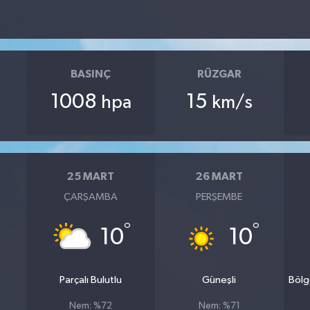
BASINÇ
RÜZGAR
1008
15
hpa
km/s
25 MART
26 MART
ÇARŞAMBA
PERŞEMBE
°
°
10
10
Parçalı Bulutlu
Güneşli
Bölg
Nem: %72
Nem: %71