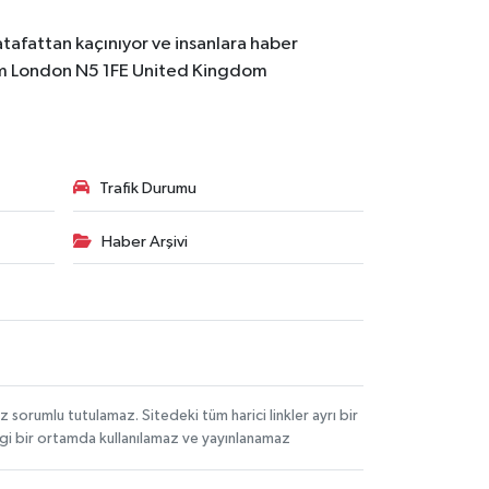
atafattan kaçınıyor ve insanlara haber
m
London N5 1FE United Kingdom
Trafik Durumu
Haber Arşivi
orumlu tutulamaz. Sitedeki tüm harici linkler ayrı bir
angi bir ortamda kullanılamaz ve yayınlanamaz