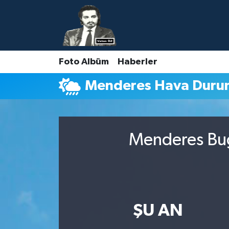
Nöbetçi Eczaneler
Foto Albüm
Haberler
Hava Durumu
Menderes Hava Duru
Namaz Vakitleri
Trafik Durumu
Menderes Bug
Süper Lig Puan Durumu ve Fikstür
Tüm Manşetler
Son Dakika Haberleri
ŞU AN
Haber Arşivi