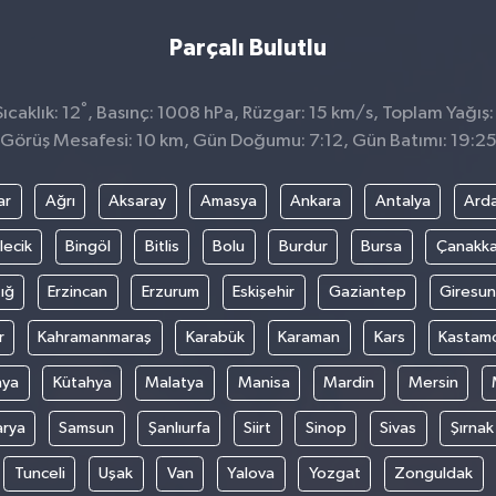
Parçalı Bulutlu
°
caklık: 12
, Basınç: 1008 hPa, Rüzgar: 15 km/s, Toplam Yağış:
Görüş Mesafesi: 10 km, Gün Doğumu: 7:12, Gün Batımı: 19:2
ar
Ağrı
Aksaray
Amasya
Ankara
Antalya
Ard
lecik
Bingöl
Bitlis
Bolu
Burdur
Bursa
Çanakka
ığ
Erzincan
Erzurum
Eskişehir
Gaziantep
Giresun
r
Kahramanmaraş
Karabük
Karaman
Kars
Kastam
nya
Kütahya
Malatya
Manisa
Mardin
Mersin
arya
Samsun
Şanlıurfa
Siirt
Sinop
Sivas
Şırnak
Tunceli
Uşak
Van
Yalova
Yozgat
Zonguldak