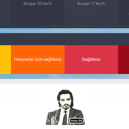
Rüzgar: 20 km/h
Rüzgar: 17 km/h
Hassaslar için sağlıksız
Sağlıksız