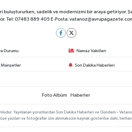
 buluştururken, sadelik ve modernizmi bir araya getiriyor. Ş
yor. Tel: 07483 889 405 E-Posta:
vatanoz@avrupagazete.co
va Durumu
Namaz Vakitleri
 Manşetler
Son Dakika Haberleri
Foto Albüm
Haberler
umludur. Yayınlanan yorumlardan Son Dakika Haberleri ve Gündem – Vatanoz s
köşe yazıları ve fotoğraflar izin alınmaksızın kaynak gösterilse dahi, herh