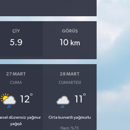
ÇIY
GÖRÜŞ
5.9
10
km
27 MART
28 MART
CUMA
CUMARTESI
°
°
12
11
esel düzensiz yağmur
Orta kuvvetli yağmurlu
yağışlı
Nem: %75