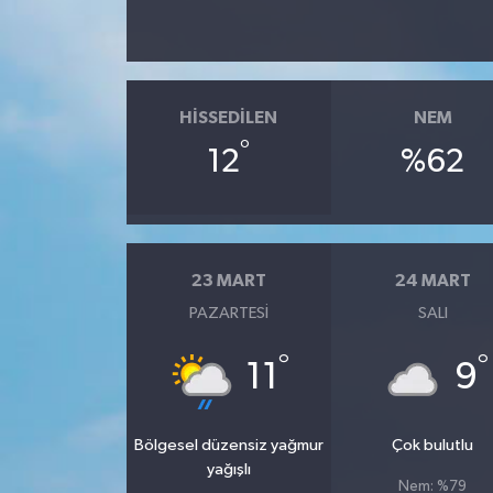
HISSEDILEN
NEM
°
12
%62
23 MART
24 MART
PAZARTESI
SALI
°
°
11
9
Bölgesel düzensiz yağmur
Çok bulutlu
yağışlı
Nem: %79