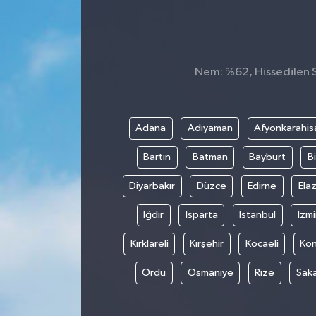
Nem: %62, Hissedilen Sı
Adana
Adıyaman
Afyonkarahis
Bartın
Batman
Bayburt
Bi
Diyarbakır
Düzce
Edirne
Elaz
Iğdır
Isparta
İstanbul
İzmi
Kırklareli
Kırşehir
Kocaeli
Ko
Ordu
Osmaniye
Rize
Sak