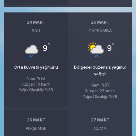
24 MART
25 MART
SALI
ÇARŞAMBA
°
°
9
9
Orta kuvvetli yağmurlu
Bölgesel düzensiz yağmur
yağışlı
Nem: %92
Rüzgar: 19 km/h
Nem: %87
Yağış Olasılığı: %88
Rüzgar: 23 km/h
Yağış Olasılığı: %88
26 MART
27 MART
PERŞEMBE
CUMA