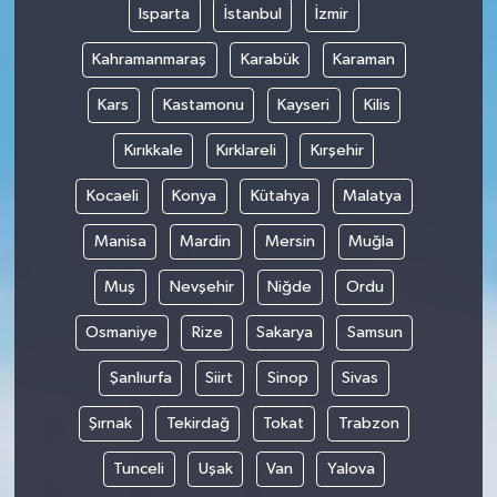
Isparta
İstanbul
İzmir
Kahramanmaraş
Karabük
Karaman
Kars
Kastamonu
Kayseri
Kilis
Kırıkkale
Kırklareli
Kırşehir
Kocaeli
Konya
Kütahya
Malatya
Manisa
Mardin
Mersin
Muğla
Muş
Nevşehir
Niğde
Ordu
Osmaniye
Rize
Sakarya
Samsun
Şanlıurfa
Siirt
Sinop
Sivas
Şırnak
Tekirdağ
Tokat
Trabzon
Tunceli
Uşak
Van
Yalova