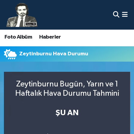
Nöbetçi Eczaneler
Foto Albüm
Haberler
Hava Durumu
Namaz Vakitleri
Zeytinburnu Hava Durumu
Trafik Durumu
Zeytinburnu Bugün, Yarın ve 1
Süper Lig Puan Durumu ve Fikstür
Haftalık Hava Durumu Tahmini
Tüm Manşetler
ŞU AN
Son Dakika Haberleri
Haber Arşivi