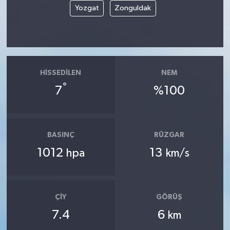
Yozgat
Zonguldak
HISSEDILEN
NEM
°
7
%100
BASINÇ
RÜZGAR
1012
13
hpa
km/s
ÇIY
GÖRÜŞ
7.4
6
km