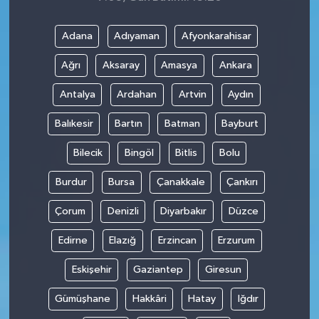
Adana
Adıyaman
Afyonkarahisar
Ağrı
Aksaray
Amasya
Ankara
Antalya
Ardahan
Artvin
Aydın
Balıkesir
Bartın
Batman
Bayburt
Bilecik
Bingöl
Bitlis
Bolu
Burdur
Bursa
Çanakkale
Çankırı
Çorum
Denizli
Diyarbakır
Düzce
Edirne
Elazığ
Erzincan
Erzurum
Eskişehir
Gaziantep
Giresun
Gümüşhane
Hakkâri
Hatay
Iğdır