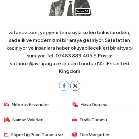
vatanozcom, yepyeni temasıyla sizleri buluştururken,
sadelik ve modernizmi bir araya getiriyor. Şatafattan
kaçınıyor ve insanlara haber okuyabilecekleri bir altyapı
sunuyor. Tel: 07483 889 405 E-Posta:
vatanoz@avrupagazete.com
London N5 1FE United
Kingdom
Nöbetçi Eczaneler
Hava Durumu
Namaz Vakitleri
Trafik Durumu
Süper Lig Puan Durumu ve
Tüm Manşetler