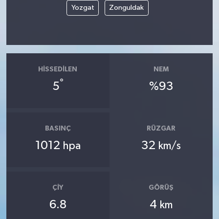
Yozgat
Zonguldak
HISSEDILEN
NEM
°
5
%93
BASINÇ
RÜZGAR
1012
32
hpa
km/s
ÇIY
GÖRÜŞ
6.8
4
km