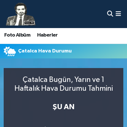
Nöbetçi Eczaneler
Foto Albüm
Haberler
Hava Durumu
Namaz Vakitleri
Çatalca Hava Durumu
Trafik Durumu
Çatalca Bugün, Yarın ve 1
Süper Lig Puan Durumu ve Fikstür
Haftalık Hava Durumu Tahmini
Tüm Manşetler
ŞU AN
Son Dakika Haberleri
Haber Arşivi