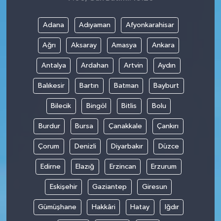
Adana
Adıyaman
Afyonkarahisar
Ağrı
Aksaray
Amasya
Ankara
Antalya
Ardahan
Artvin
Aydın
Balıkesir
Bartın
Batman
Bayburt
Bilecik
Bingöl
Bitlis
Bolu
Burdur
Bursa
Çanakkale
Çankırı
Çorum
Denizli
Diyarbakır
Düzce
Edirne
Elazığ
Erzincan
Erzurum
Eskişehir
Gaziantep
Giresun
Gümüşhane
Hakkâri
Hatay
Iğdır