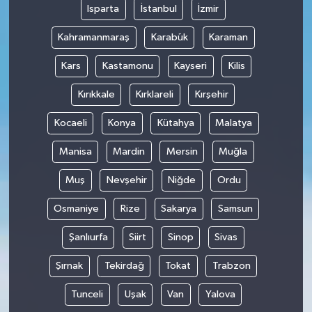
Isparta
İstanbul
İzmir
Kahramanmaraş
Karabük
Karaman
Kars
Kastamonu
Kayseri
Kilis
Kırıkkale
Kırklareli
Kırşehir
Kocaeli
Konya
Kütahya
Malatya
Manisa
Mardin
Mersin
Muğla
Muş
Nevşehir
Niğde
Ordu
Osmaniye
Rize
Sakarya
Samsun
Şanlıurfa
Siirt
Sinop
Sivas
Şırnak
Tekirdağ
Tokat
Trabzon
Tunceli
Uşak
Van
Yalova