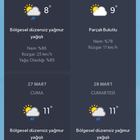
°
°
8
9
Bölgesel düzensiz yağmur
Parçalı Bulutlu
yağışlı
Nem: %78
Rüzgar: 11 km/h
Nem: %86
Rüzgar: 25 km/h
Yağış Olasılığı: %89
27 MART
28 MART
CUMA
CUMARTESI
°
°
11
11
Bölgesel düzensiz yağmur
Bölgesel düzensiz yağmur
yağışlı
yağışlı