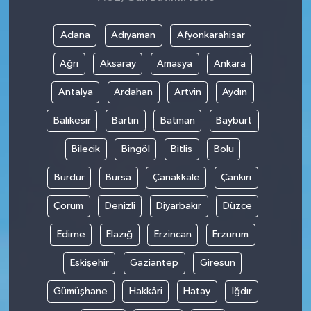
Adana
Adıyaman
Afyonkarahisar
Ağrı
Aksaray
Amasya
Ankara
Antalya
Ardahan
Artvin
Aydın
Balıkesir
Bartın
Batman
Bayburt
Bilecik
Bingöl
Bitlis
Bolu
Burdur
Bursa
Çanakkale
Çankırı
Çorum
Denizli
Diyarbakır
Düzce
Edirne
Elazığ
Erzincan
Erzurum
Eskişehir
Gaziantep
Giresun
Gümüşhane
Hakkâri
Hatay
Iğdır