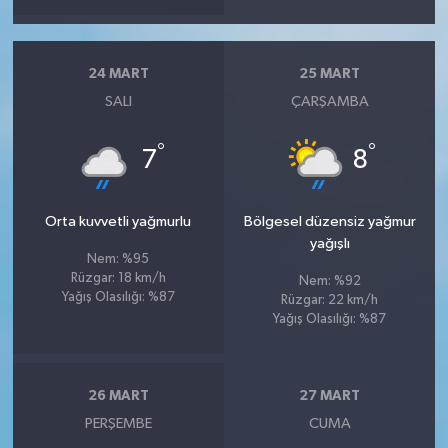
24 MART
25 MART
SALI
ÇARŞAMBA
°
°
7
8
Orta kuvvetli yağmurlu
Bölgesel düzensiz yağmur
yağışlı
Nem: %95
Rüzgar: 18 km/h
Nem: %92
Yağış Olasılığı: %87
Rüzgar: 22 km/h
Yağış Olasılığı: %87
26 MART
27 MART
PERŞEMBE
CUMA