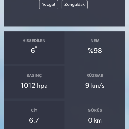
Yozgat
Zonguldak
HISSEDILEN
NEM
°
6
%98
BASINÇ
RÜZGAR
1012
9
hpa
km/s
ÇIY
GÖRÜŞ
6.7
0
km