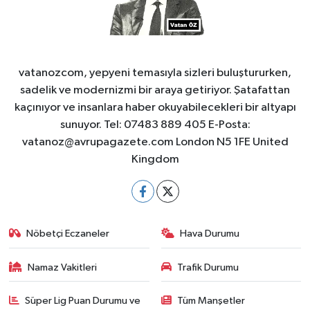
vatanozcom, yepyeni temasıyla sizleri buluştururken,
sadelik ve modernizmi bir araya getiriyor. Şatafattan
kaçınıyor ve insanlara haber okuyabilecekleri bir altyapı
sunuyor. Tel: 07483 889 405 E-Posta:
vatanoz@avrupagazete.com
London N5 1FE United
Kingdom
Nöbetçi Eczaneler
Hava Durumu
Namaz Vakitleri
Trafik Durumu
Süper Lig Puan Durumu ve
Tüm Manşetler