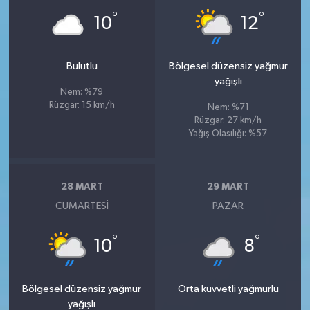
°
°
10
12
Bulutlu
Bölgesel düzensiz yağmur
yağışlı
Nem: %79
Rüzgar: 15 km/h
Nem: %71
Rüzgar: 27 km/h
Yağış Olasılığı: %57
28 MART
29 MART
CUMARTESI
PAZAR
°
°
10
8
Bölgesel düzensiz yağmur
Orta kuvvetli yağmurlu
yağışlı