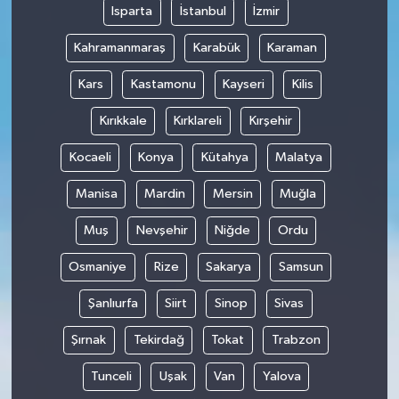
Isparta
İstanbul
İzmir
Kahramanmaraş
Karabük
Karaman
Kars
Kastamonu
Kayseri
Kilis
Kırıkkale
Kırklareli
Kırşehir
Kocaeli
Konya
Kütahya
Malatya
Manisa
Mardin
Mersin
Muğla
Muş
Nevşehir
Niğde
Ordu
Osmaniye
Rize
Sakarya
Samsun
Şanlıurfa
Siirt
Sinop
Sivas
Şırnak
Tekirdağ
Tokat
Trabzon
Tunceli
Uşak
Van
Yalova