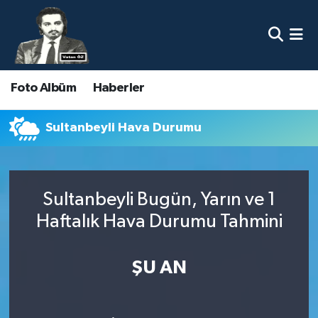
Nöbetçi Eczaneler
Foto Albüm
Haberler
Hava Durumu
Namaz Vakitleri
Sultanbeyli Hava Durumu
Trafik Durumu
Sultanbeyli Bugün, Yarın ve 1
Süper Lig Puan Durumu ve Fikstür
Haftalık Hava Durumu Tahmini
Tüm Manşetler
ŞU AN
Son Dakika Haberleri
Haber Arşivi