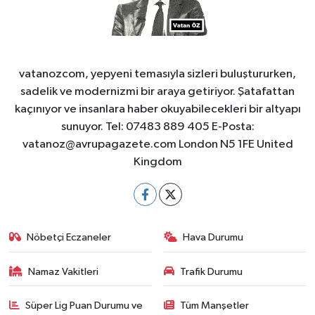
vatanozcom, yepyeni temasıyla sizleri buluştururken,
sadelik ve modernizmi bir araya getiriyor. Şatafattan
kaçınıyor ve insanlara haber okuyabilecekleri bir altyapı
sunuyor. Tel: 07483 889 405 E-Posta:
vatanoz@avrupagazete.com
London N5 1FE United
Kingdom
Nöbetçi Eczaneler
Hava Durumu
Namaz Vakitleri
Trafik Durumu
Süper Lig Puan Durumu ve
Tüm Manşetler