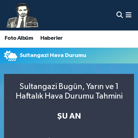
Nöbetçi Eczaneler
Foto Albüm
Haberler
Hava Durumu
Namaz Vakitleri
Sultangazi Hava Durumu
Trafik Durumu
Sultangazi Bugün, Yarın ve 1
Süper Lig Puan Durumu ve Fikstür
Haftalık Hava Durumu Tahmini
Tüm Manşetler
ŞU AN
Son Dakika Haberleri
Haber Arşivi