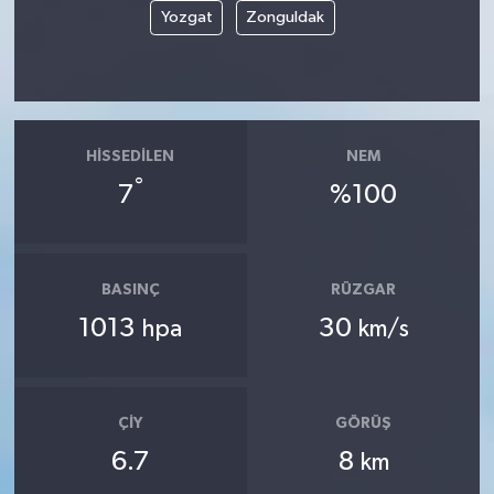
Yozgat
Zonguldak
HISSEDILEN
NEM
°
7
%100
BASINÇ
RÜZGAR
1013
30
hpa
km/s
ÇIY
GÖRÜŞ
6.7
8
km