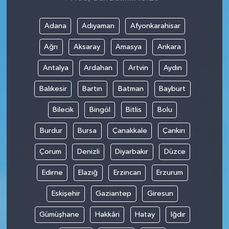
Adana
Adıyaman
Afyonkarahisar
Ağrı
Aksaray
Amasya
Ankara
Antalya
Ardahan
Artvin
Aydın
Balıkesir
Bartın
Batman
Bayburt
Bilecik
Bingöl
Bitlis
Bolu
Burdur
Bursa
Çanakkale
Çankırı
Çorum
Denizli
Diyarbakır
Düzce
Edirne
Elazığ
Erzincan
Erzurum
Eskişehir
Gaziantep
Giresun
Gümüşhane
Hakkâri
Hatay
Iğdır