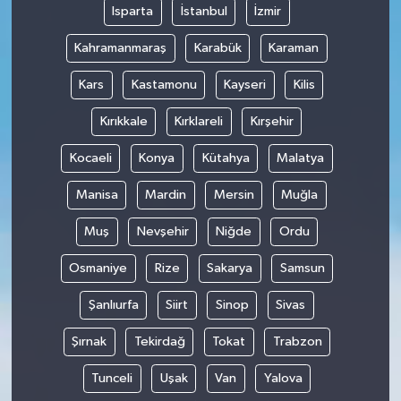
Isparta
İstanbul
İzmir
Kahramanmaraş
Karabük
Karaman
Kars
Kastamonu
Kayseri
Kilis
Kırıkkale
Kırklareli
Kırşehir
Kocaeli
Konya
Kütahya
Malatya
Manisa
Mardin
Mersin
Muğla
Muş
Nevşehir
Niğde
Ordu
Osmaniye
Rize
Sakarya
Samsun
Şanlıurfa
Siirt
Sinop
Sivas
Şırnak
Tekirdağ
Tokat
Trabzon
Tunceli
Uşak
Van
Yalova