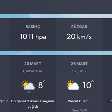
BASINÇ
RÜZGAR
1011
20
hpa
km/s
25 MART
26 MART
ÇARŞAMBA
PERŞEMBE
°
°
8
10
ağmur
Bölgesel düzensiz yağmur
Parçalı Bulutlu
Or
yağışlı
Nem: %76