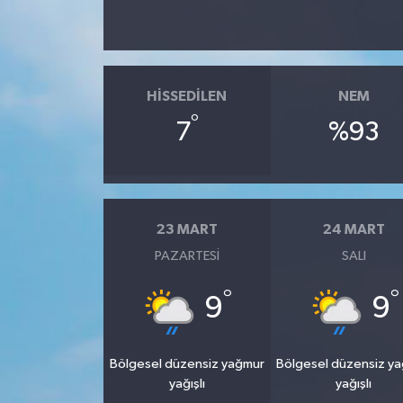
HISSEDILEN
NEM
°
7
%93
23 MART
24 MART
PAZARTESI
SALI
°
°
9
9
Bölgesel düzensiz yağmur
Bölgesel düzensiz y
yağışlı
yağışlı