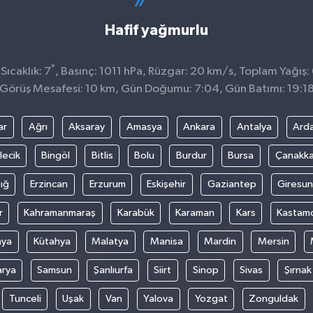
Hafif yağmurlu
°
ıcaklık: 7
, Basınç: 1011 hPa, Rüzgar: 20 km/s, Toplam Yağış:
Görüş Mesafesi: 10 km, Gün Doğumu: 7:04, Gün Batımı: 19:1
ar
Ağrı
Aksaray
Amasya
Ankara
Antalya
Ard
lecik
Bingöl
Bitlis
Bolu
Burdur
Bursa
Çanakka
ığ
Erzincan
Erzurum
Eskişehir
Gaziantep
Giresun
r
Kahramanmaraş
Karabük
Karaman
Kars
Kastam
nya
Kütahya
Malatya
Manisa
Mardin
Mersin
arya
Samsun
Şanlıurfa
Siirt
Sinop
Sivas
Şırnak
Tunceli
Uşak
Van
Yalova
Yozgat
Zonguldak