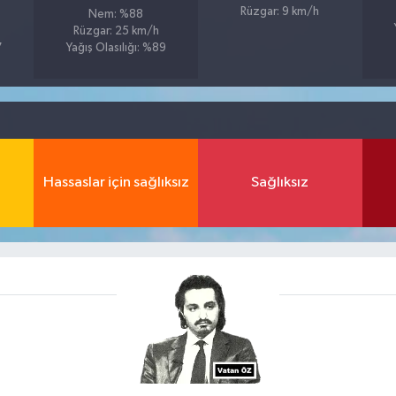
Rüzgar: 9 km/h
Nem: %88
Rüzgar: 25 km/h
7
Yağış Olasılığı: %89
Hassaslar için sağlıksız
Sağlıksız