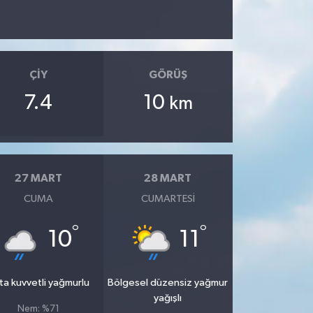
ÇIY
GÖRÜŞ
7.4
10
km
27 MART
28 MART
CUMA
CUMARTESI
°
°
10
11
ta kuvvetli yağmurlu
Bölgesel düzensiz yağmur
yağışlı
Nem: %71