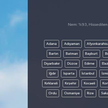
Nem: %93, Hissedilen S
Adana
Adıyaman
Afyonkarahis
Bartın
Batman
Bayburt
Bi
Diyarbakır
Düzce
Edirne
Elaz
Iğdır
Isparta
İstanbul
İzmi
Kırklareli
Kırşehir
Kocaeli
Ko
Ordu
Osmaniye
Rize
Sak