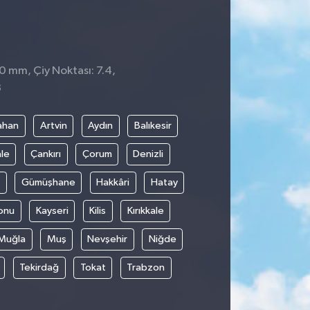
 0 mm, Çiy Noktası: 7.4,
8
ahan
Artvin
Aydın
Balıkesir
le
Çankırı
Çorum
Denizli
Gümüşhane
Hakkâri
Hatay
onu
Kayseri
Kilis
Kırıkkale
Muğla
Muş
Nevşehir
Niğde
Tekirdağ
Tokat
Trabzon