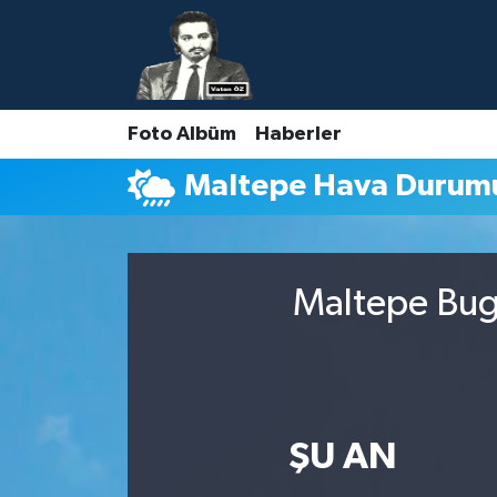
Nöbetçi Eczaneler
Foto Albüm
Haberler
Hava Durumu
Maltepe Hava Durum
Namaz Vakitleri
Trafik Durumu
Maltepe Bugü
Süper Lig Puan Durumu ve Fikstür
Tüm Manşetler
Son Dakika Haberleri
ŞU AN
Haber Arşivi