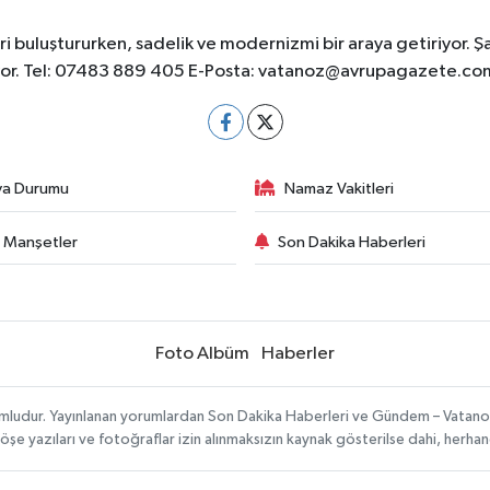
 buluştururken, sadelik ve modernizmi bir araya getiriyor. Ş
yor. Tel: 07483 889 405 E-Posta:
vatanoz@avrupagazete.co
va Durumu
Namaz Vakitleri
 Manşetler
Son Dakika Haberleri
Foto Albüm
Haberler
umludur. Yayınlanan yorumlardan Son Dakika Haberleri ve Gündem – Vatanoz s
köşe yazıları ve fotoğraflar izin alınmaksızın kaynak gösterilse dahi, herh