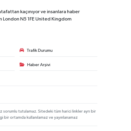
atafattan kaçınıyor ve insanlara haber
m
London N5 1FE United Kingdom
Trafik Durumu
Haber Arşivi
orumlu tutulamaz. Sitedeki tüm harici linkler ayrı bir
angi bir ortamda kullanılamaz ve yayınlanamaz