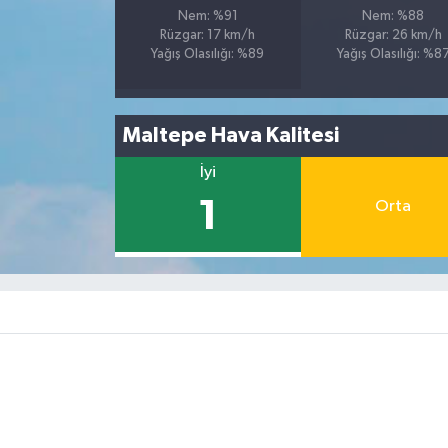
Nem: %91
Nem: %88
Rüzgar: 17 km/h
Rüzgar: 26 km/h
Yağış Olasılığı: %89
Yağış Olasılığı: %8
Maltepe Hava Kalitesi
İyi
1
Orta