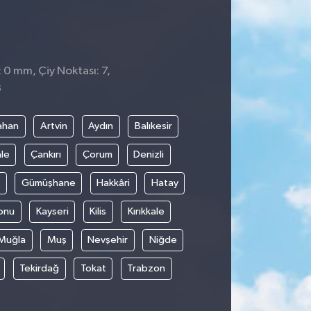
: 0 mm, Çiy Noktası: 7,
8
ahan
Artvin
Aydın
Balıkesir
le
Çankırı
Çorum
Denizli
Gümüşhane
Hakkâri
Hatay
onu
Kayseri
Kilis
Kırıkkale
Muğla
Muş
Nevşehir
Niğde
Tekirdağ
Tokat
Trabzon