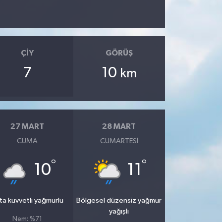
ÇIY
GÖRÜŞ
7
10
km
27 MART
28 MART
CUMA
CUMARTESI
°
°
10
11
ta kuvvetli yağmurlu
Bölgesel düzensiz yağmur
yağışlı
Nem: %71