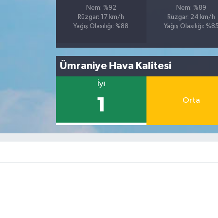
Nem: %92
Nem: %89
Rüzgar: 17 km/h
Rüzgar: 24 km/h
Yağış Olasılığı: %88
Yağış Olasılığı: %8
Ümraniye Hava Kalitesi
İyi
1
Orta