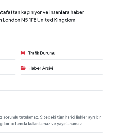
atafattan kaçınıyor ve insanlara haber
m
London N5 1FE United Kingdom
Trafik Durumu
Haber Arşivi
orumlu tutulamaz. Sitedeki tüm harici linkler ayrı bir
angi bir ortamda kullanılamaz ve yayınlanamaz