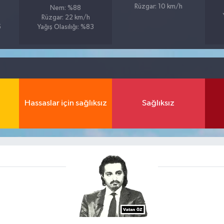
Rüzgar: 10 km/h
Nem: %88
Rüzgar: 22 km/h
5
Yağış Olasılığı: %83
Hassaslar için sağlıksız
Sağlıksız