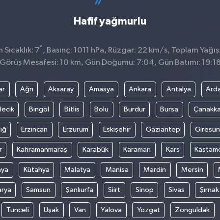
Hafif yağmurlu
°
Sıcaklık: 7
, Basınç: 1011 hPa, Rüzgar: 22 km/s, Toplam Yağış
Görüş Mesafesi: 10 km, Gün Doğumu: 7:04, Gün Batımı: 19:1
ar
Ağrı
Aksaray
Amasya
Ankara
Antalya
Ard
lecik
Bingöl
Bitlis
Bolu
Burdur
Bursa
Çanakka
ığ
Erzincan
Erzurum
Eskişehir
Gaziantep
Giresun
r
Kahramanmaraş
Karabük
Karaman
Kars
Kastam
nya
Kütahya
Malatya
Manisa
Mardin
Mersin
arya
Samsun
Şanlıurfa
Siirt
Sinop
Sivas
Şırnak
Tunceli
Uşak
Van
Yalova
Yozgat
Zonguldak