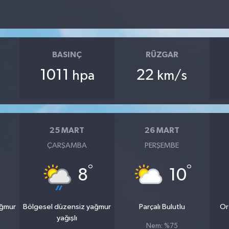
BASINÇ
RÜZGAR
1011
22
hpa
km/s
25 MART
26 MART
ÇARŞAMBA
PERŞEMBE
°
°
8
10
ağmur
Bölgesel düzensiz yağmur
Parçalı Bulutlu
Or
yağışlı
Nem: %75