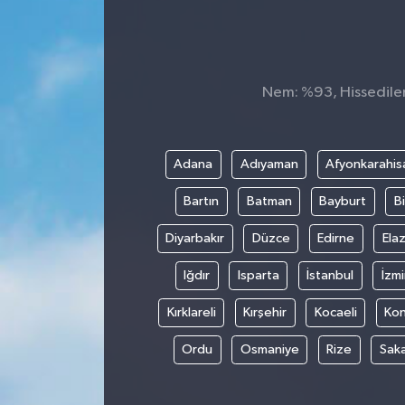
Nem: %93, Hissedilen 
Adana
Adıyaman
Afyonkarahis
Bartın
Batman
Bayburt
Bi
Diyarbakır
Düzce
Edirne
Elaz
Iğdır
Isparta
İstanbul
İzmi
Kırklareli
Kırşehir
Kocaeli
Ko
Ordu
Osmaniye
Rize
Sak