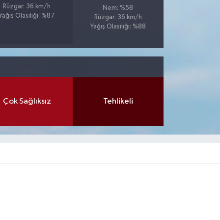
Rüzgar: 36 km/h
Nem: %58
Yağış Olasılığı: %87
Rüzgar: 36 km/h
Yağış Olasılığı: %88
Çok Sağlıksız
Tehlikeli