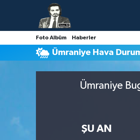
Nöbetçi Eczaneler
Foto Albüm
Haberler
Hava Durumu
Ümraniye Hava Duru
Namaz Vakitleri
Trafik Durumu
Ümraniye Bug
Süper Lig Puan Durumu ve Fikstür
Tüm Manşetler
Son Dakika Haberleri
ŞU AN
Haber Arşivi