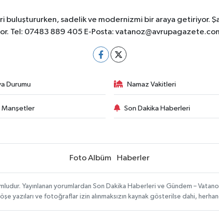
 buluştururken, sadelik ve modernizmi bir araya getiriyor. Ş
yor. Tel: 07483 889 405 E-Posta:
vatanoz@avrupagazete.co
va Durumu
Namaz Vakitleri
 Manşetler
Son Dakika Haberleri
Foto Albüm
Haberler
umludur. Yayınlanan yorumlardan Son Dakika Haberleri ve Gündem – Vatanoz s
köşe yazıları ve fotoğraflar izin alınmaksızın kaynak gösterilse dahi, herh