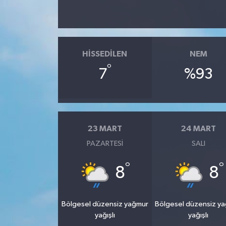
HISSEDILEN
NEM
°
7
%93
23 MART
24 MART
PAZARTESI
SALI
°
°
8
8
Bölgesel düzensiz yağmur
Bölgesel düzensiz y
yağışlı
yağışlı