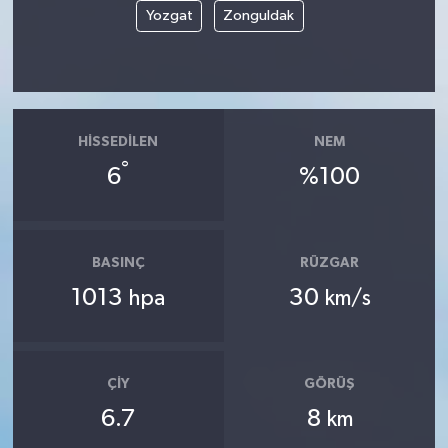
Yozgat
Zonguldak
HISSEDILEN
NEM
°
6
%100
BASINÇ
RÜZGAR
1013
30
hpa
km/s
ÇIY
GÖRÜŞ
6.7
8
km