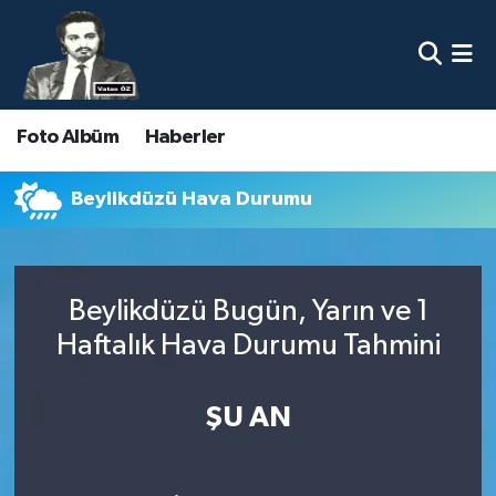
Nöbetçi Eczaneler
Foto Albüm
Haberler
Hava Durumu
Namaz Vakitleri
Beylikdüzü Hava Durumu
Trafik Durumu
Beylikdüzü Bugün, Yarın ve 1
Süper Lig Puan Durumu ve Fikstür
Haftalık Hava Durumu Tahmini
Tüm Manşetler
ŞU AN
Son Dakika Haberleri
Haber Arşivi