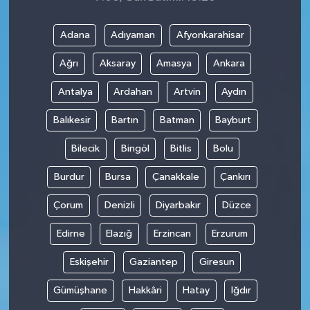
Adana
Adıyaman
Afyonkarahisar
Ağrı
Aksaray
Amasya
Ankara
Antalya
Ardahan
Artvin
Aydın
Balıkesir
Bartın
Batman
Bayburt
Bilecik
Bingöl
Bitlis
Bolu
Burdur
Bursa
Çanakkale
Çankırı
Çorum
Denizli
Diyarbakır
Düzce
Edirne
Elazığ
Erzincan
Erzurum
Eskişehir
Gaziantep
Giresun
Gümüşhane
Hakkâri
Hatay
Iğdır