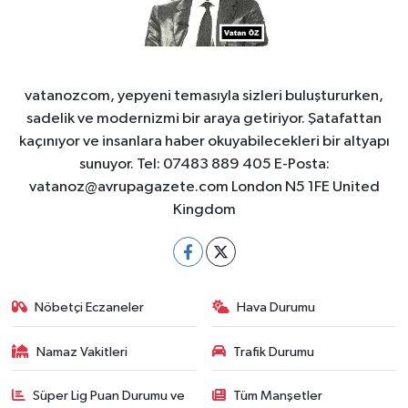
vatanozcom, yepyeni temasıyla sizleri buluştururken,
sadelik ve modernizmi bir araya getiriyor. Şatafattan
kaçınıyor ve insanlara haber okuyabilecekleri bir altyapı
sunuyor. Tel: 07483 889 405 E-Posta:
vatanoz@avrupagazete.com
London N5 1FE United
Kingdom
Nöbetçi Eczaneler
Hava Durumu
Namaz Vakitleri
Trafik Durumu
Süper Lig Puan Durumu ve
Tüm Manşetler