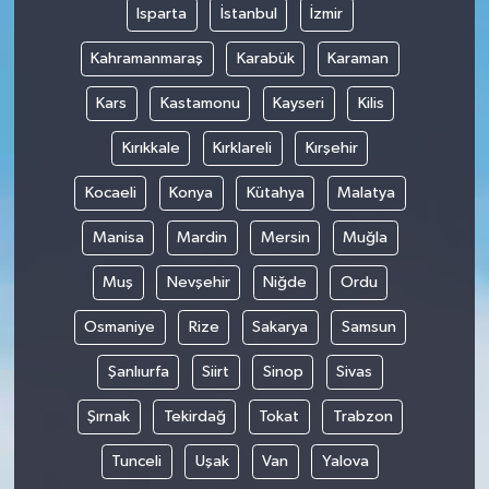
Isparta
İstanbul
İzmir
Kahramanmaraş
Karabük
Karaman
Kars
Kastamonu
Kayseri
Kilis
Kırıkkale
Kırklareli
Kırşehir
Kocaeli
Konya
Kütahya
Malatya
Manisa
Mardin
Mersin
Muğla
Muş
Nevşehir
Niğde
Ordu
Osmaniye
Rize
Sakarya
Samsun
Şanlıurfa
Siirt
Sinop
Sivas
Şırnak
Tekirdağ
Tokat
Trabzon
Tunceli
Uşak
Van
Yalova