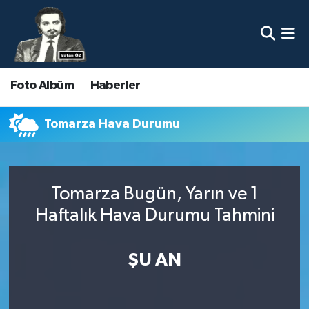
Nöbetçi Eczaneler
Foto Albüm
Haberler
Hava Durumu
Namaz Vakitleri
Tomarza Hava Durumu
Trafik Durumu
Tomarza Bugün, Yarın ve 1
Süper Lig Puan Durumu ve Fikstür
Haftalık Hava Durumu Tahmini
Tüm Manşetler
ŞU AN
Son Dakika Haberleri
Haber Arşivi