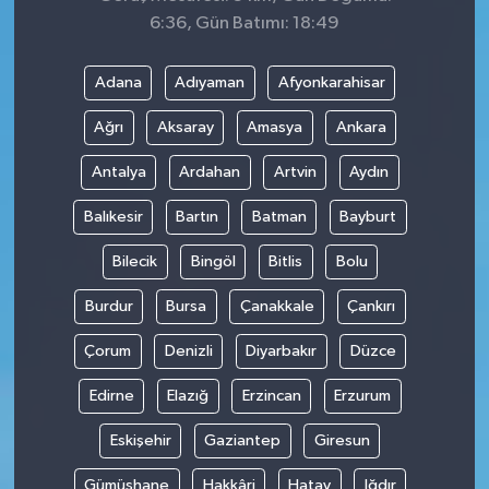
6:36, Gün Batımı: 18:49
Adana
Adıyaman
Afyonkarahisar
Ağrı
Aksaray
Amasya
Ankara
Antalya
Ardahan
Artvin
Aydın
Balıkesir
Bartın
Batman
Bayburt
Bilecik
Bingöl
Bitlis
Bolu
Burdur
Bursa
Çanakkale
Çankırı
Çorum
Denizli
Diyarbakır
Düzce
Edirne
Elazığ
Erzincan
Erzurum
Eskişehir
Gaziantep
Giresun
Gümüşhane
Hakkâri
Hatay
Iğdır