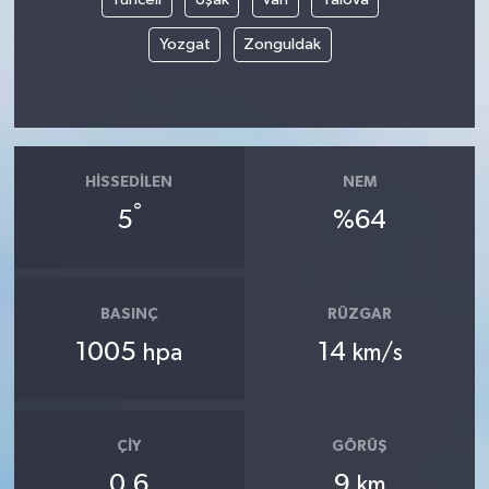
Yozgat
Zonguldak
HISSEDILEN
NEM
°
5
%64
BASINÇ
RÜZGAR
1005
14
hpa
km/s
ÇIY
GÖRÜŞ
0.6
9
km