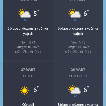
ÇARŞAMBA
PERŞEMBE
°
°
5
6
Bölgesel düzensiz yağmur
Bölgesel düzensiz yağmur
yağışlı
yağışlı
Nem: %74
Nem: %73
Rüzgar: 10 km/h
Rüzgar: 15 km/h
Yağış Olasılığı: %88
Yağış Olasılığı: %82
27 MART
28 MART
CUMA
CUMARTESI
°
°
6
6
Güneşli
Bölgesel düzensiz yağmur