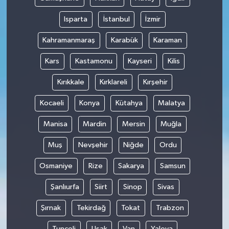
Isparta
İstanbul
İzmir
Kahramanmaraş
Karabük
Karaman
Kars
Kastamonu
Kayseri
Kilis
Kırıkkale
Kırklareli
Kırşehir
Kocaeli
Konya
Kütahya
Malatya
Manisa
Mardin
Mersin
Muğla
Muş
Nevşehir
Niğde
Ordu
Osmaniye
Rize
Sakarya
Samsun
Şanlıurfa
Siirt
Sinop
Sivas
Şırnak
Tekirdağ
Tokat
Trabzon
Tunceli
Uşak
Van
Yalova