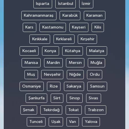
Isparta
İstanbul
İzmir
Kahramanmaraş
Karabük
Karaman
Kars
Kastamonu
Kayseri
Kilis
Kırıkkale
Kırklareli
Kırşehir
Kocaeli
Konya
Kütahya
Malatya
Manisa
Mardin
Mersin
Muğla
Muş
Nevşehir
Niğde
Ordu
Osmaniye
Rize
Sakarya
Samsun
Şanlıurfa
Siirt
Sinop
Sivas
Şırnak
Tekirdağ
Tokat
Trabzon
Tunceli
Uşak
Van
Yalova