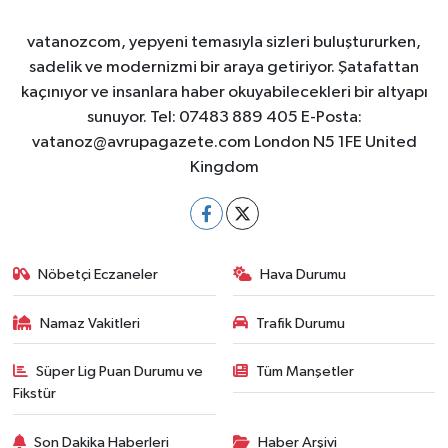
vatanozcom, yepyeni temasıyla sizleri buluştururken,
sadelik ve modernizmi bir araya getiriyor. Şatafattan
kaçınıyor ve insanlara haber okuyabilecekleri bir altyapı
sunuyor. Tel: 07483 889 405 E-Posta:
vatanoz@avrupagazete.com
London N5 1FE United
Kingdom
Nöbetçi Eczaneler
Hava Durumu
Namaz Vakitleri
Trafik Durumu
Süper Lig Puan Durumu ve
Tüm Manşetler
Fikstür
Son Dakika Haberleri
Haber Arşivi