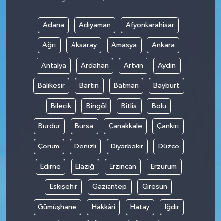
Adana
Adıyaman
Afyonkarahisar
Ağrı
Aksaray
Amasya
Ankara
Antalya
Ardahan
Artvin
Aydın
Balıkesir
Bartın
Batman
Bayburt
Bilecik
Bingöl
Bitlis
Bolu
Burdur
Bursa
Çanakkale
Çankırı
Çorum
Denizli
Diyarbakır
Düzce
Edirne
Elazığ
Erzincan
Erzurum
Eskişehir
Gaziantep
Giresun
Gümüşhane
Hakkâri
Hatay
Iğdır