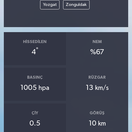
Yozgat
Zonguldak
HISSEDILEN
NEM
°
4
%67
BASINÇ
RÜZGAR
1005
13
hpa
km/s
ÇIY
GÖRÜŞ
0.5
10
km