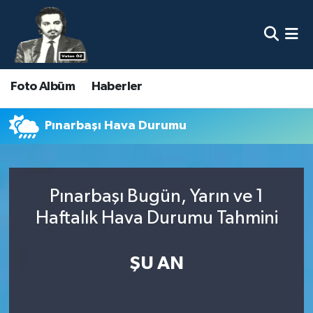
Nöbetçi Eczaneler
Foto Albüm
Haberler
Hava Durumu
Namaz Vakitleri
Pınarbaşı Hava Durumu
Trafik Durumu
Pınarbaşı Bugün, Yarın ve 1
Süper Lig Puan Durumu ve Fikstür
Haftalık Hava Durumu Tahmini
Tüm Manşetler
ŞU AN
Son Dakika Haberleri
Haber Arşivi