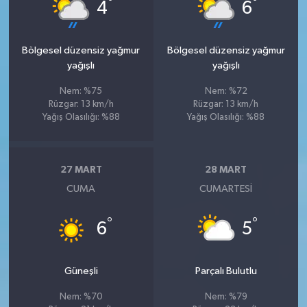
°
°
4
6
Bölgesel düzensiz yağmur
Bölgesel düzensiz yağmur
yağışlı
yağışlı
Nem: %75
Nem: %72
Rüzgar: 13 km/h
Rüzgar: 13 km/h
Yağış Olasılığı: %88
Yağış Olasılığı: %88
27 MART
28 MART
CUMA
CUMARTESI
°
°
6
5
Güneşli
Parçalı Bulutlu
Nem: %70
Nem: %79