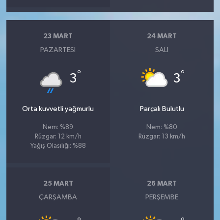
23 MART
24 MART
PAZARTESI
SALI
°
°
3
3
Orta kuvvetli yağmurlu
Parçalı Bulutlu
Nem: %89
Nem: %80
Rüzgar: 12 km/h
Rüzgar: 13 km/h
Yağış Olasılığı: %88
25 MART
26 MART
ÇARŞAMBA
PERŞEMBE