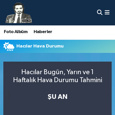
Nöbetçi Eczaneler
Foto Albüm
Haberler
Hava Durumu
Namaz Vakitleri
Hacılar Hava Durumu
Trafik Durumu
Hacılar Bugün, Yarın ve 1
Süper Lig Puan Durumu ve Fikstür
Haftalık Hava Durumu Tahmini
Tüm Manşetler
ŞU AN
Son Dakika Haberleri
Haber Arşivi