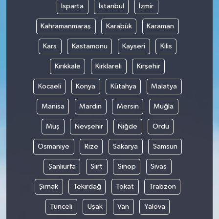
Isparta
İstanbul
İzmir
Kahramanmaraş
Karabük
Karaman
Kars
Kastamonu
Kayseri
Kilis
Kırıkkale
Kırklareli
Kırşehir
Kocaeli
Konya
Kütahya
Malatya
Manisa
Mardin
Mersin
Muğla
Muş
Nevşehir
Niğde
Ordu
Osmaniye
Rize
Sakarya
Samsun
Şanlıurfa
Siirt
Sinop
Sivas
Şırnak
Tekirdağ
Tokat
Trabzon
Tunceli
Uşak
Van
Yalova