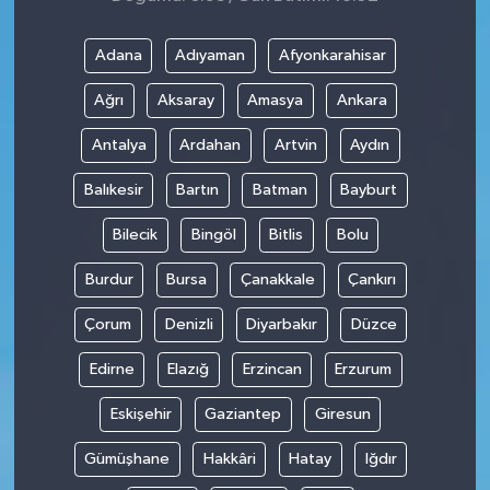
Adana
Adıyaman
Afyonkarahisar
Ağrı
Aksaray
Amasya
Ankara
Antalya
Ardahan
Artvin
Aydın
Balıkesir
Bartın
Batman
Bayburt
Bilecik
Bingöl
Bitlis
Bolu
Burdur
Bursa
Çanakkale
Çankırı
Çorum
Denizli
Diyarbakır
Düzce
Edirne
Elazığ
Erzincan
Erzurum
Eskişehir
Gaziantep
Giresun
Gümüşhane
Hakkâri
Hatay
Iğdır