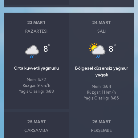
23 MART
24 MART
PAZARTESI
SALI
°
°
8
8
Orta kuvvetli yağmurlu
Bölgesel düzensiz yağmur
yağışlı
Nem: %72
Rüzgar: 9 km/h
Nem: %64
Yağış Olasılığı: %88
Rüzgar: 11 km/h
Yağış Olasılığı: %86
25 MART
26 MART
ÇARŞAMBA
PERŞEMBE