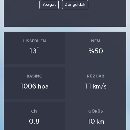
Yozgat
Zonguldak
HISSEDILEN
NEM
°
13
%50
BASINÇ
RÜZGAR
1006
11
hpa
km/s
ÇIY
GÖRÜŞ
0.8
10
km