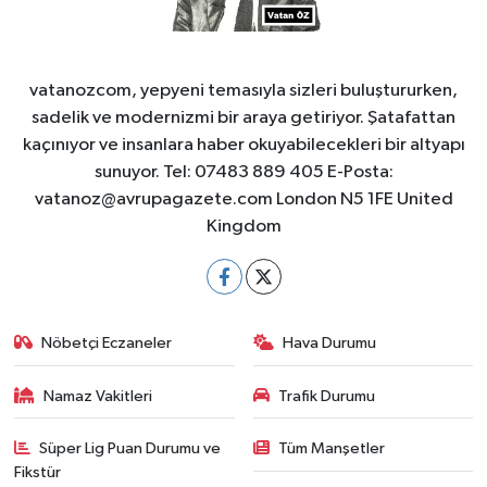
vatanozcom, yepyeni temasıyla sizleri buluştururken,
sadelik ve modernizmi bir araya getiriyor. Şatafattan
kaçınıyor ve insanlara haber okuyabilecekleri bir altyapı
sunuyor. Tel: 07483 889 405 E-Posta:
vatanoz@avrupagazete.com
London N5 1FE United
Kingdom
Nöbetçi Eczaneler
Hava Durumu
Namaz Vakitleri
Trafik Durumu
Süper Lig Puan Durumu ve
Tüm Manşetler
Fikstür