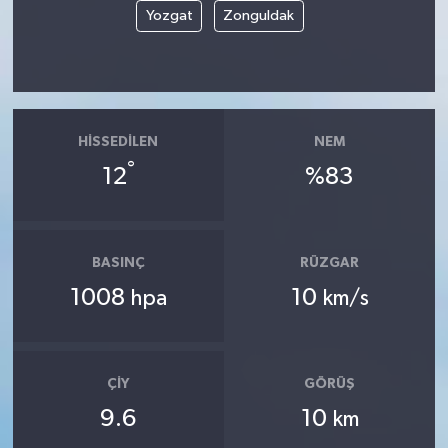
Yozgat
Zonguldak
HISSEDILEN
NEM
°
12
%83
BASINÇ
RÜZGAR
1008
10
hpa
km/s
ÇIY
GÖRÜŞ
9.6
10
km