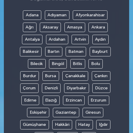
Adana
Adıyaman
Afyonkarahisar
Ağrı
Aksaray
Amasya
Ankara
Antalya
Ardahan
Artvin
Aydın
Balıkesir
Bartın
Batman
Bayburt
Bilecik
Bingöl
Bitlis
Bolu
Burdur
Bursa
Çanakkale
Çankırı
Çorum
Denizli
Diyarbakır
Düzce
Edirne
Elazığ
Erzincan
Erzurum
Eskişehir
Gaziantep
Giresun
Gümüşhane
Hakkâri
Hatay
Iğdır