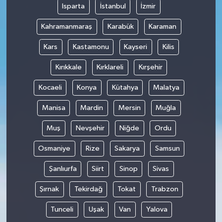
Isparta
İstanbul
İzmir
Kahramanmaraş
Karabük
Karaman
Kars
Kastamonu
Kayseri
Kilis
Kırıkkale
Kırklareli
Kırşehir
Kocaeli
Konya
Kütahya
Malatya
Manisa
Mardin
Mersin
Muğla
Muş
Nevşehir
Niğde
Ordu
Osmaniye
Rize
Sakarya
Samsun
Şanlıurfa
Siirt
Sinop
Sivas
Şırnak
Tekirdağ
Tokat
Trabzon
Tunceli
Uşak
Van
Yalova