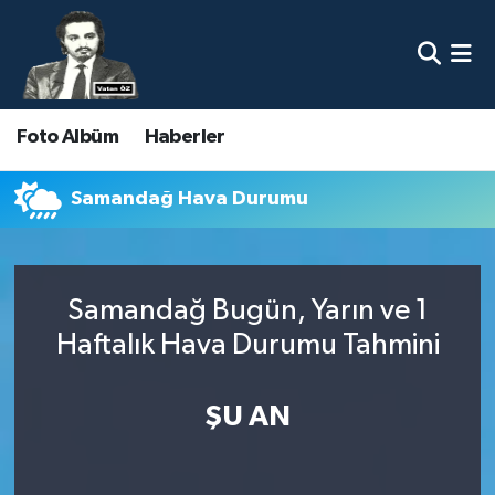
Nöbetçi Eczaneler
Foto Albüm
Haberler
Hava Durumu
Namaz Vakitleri
Samandağ Hava Durumu
Trafik Durumu
Samandağ Bugün, Yarın ve 1
Süper Lig Puan Durumu ve Fikstür
Haftalık Hava Durumu Tahmini
Tüm Manşetler
ŞU AN
Son Dakika Haberleri
Haber Arşivi