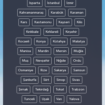
Isparta
İstanbul
İzmir
Kahramanmaraş
Karabük
Karaman
Kars
Kastamonu
Kayseri
Kilis
Kırıkkale
Kırklareli
Kırşehir
Kocaeli
Konya
Kütahya
Malatya
Manisa
Mardin
Mersin
Muğla
Muş
Nevşehir
Niğde
Ordu
Osmaniye
Rize
Sakarya
Samsun
Şanlıurfa
Siirt
Sinop
Sivas
Şırnak
Tekirdağ
Tokat
Trabzon
Tunceli
Uşak
Van
Yalova