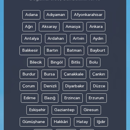
Adana
Adıyaman
Afyonkarahisar
Ağrı
Aksaray
Amasya
Ankara
Antalya
Ardahan
Artvin
Aydın
Balıkesir
Bartın
Batman
Bayburt
Bilecik
Bingöl
Bitlis
Bolu
Burdur
Bursa
Çanakkale
Çankırı
Çorum
Denizli
Diyarbakır
Düzce
Edirne
Elazığ
Erzincan
Erzurum
Eskişehir
Gaziantep
Giresun
Gümüşhane
Hakkâri
Hatay
Iğdır