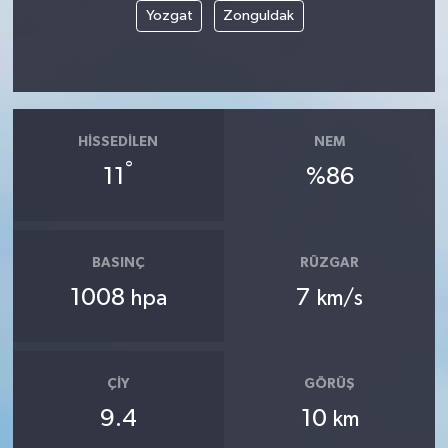
Yozgat
Zonguldak
HISSEDILEN
NEM
°
11
%86
BASINÇ
RÜZGAR
1008
7
hpa
km/s
ÇIY
GÖRÜŞ
9.4
10
km