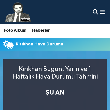
Nöbetçi Eczaneler
Foto Albüm
Haberler
Hava Durumu
Namaz Vakitleri
Kırıkhan Hava Durumu
Trafik Durumu
Kırıkhan Bugün, Yarın ve 1
Süper Lig Puan Durumu ve Fikstür
Haftalık Hava Durumu Tahmini
Tüm Manşetler
ŞU AN
Son Dakika Haberleri
Haber Arşivi