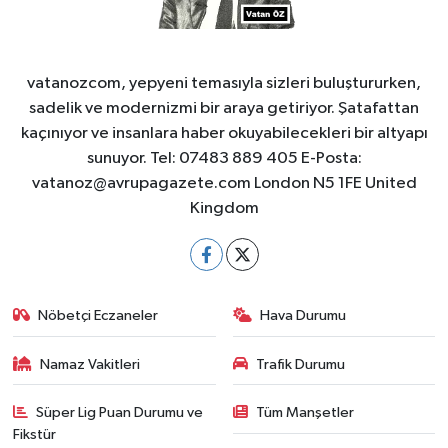
vatanozcom, yepyeni temasıyla sizleri buluştururken,
sadelik ve modernizmi bir araya getiriyor. Şatafattan
kaçınıyor ve insanlara haber okuyabilecekleri bir altyapı
sunuyor. Tel: 07483 889 405 E-Posta:
vatanoz@avrupagazete.com
London N5 1FE United
Kingdom
Nöbetçi Eczaneler
Hava Durumu
Namaz Vakitleri
Trafik Durumu
Süper Lig Puan Durumu ve
Tüm Manşetler
Fikstür