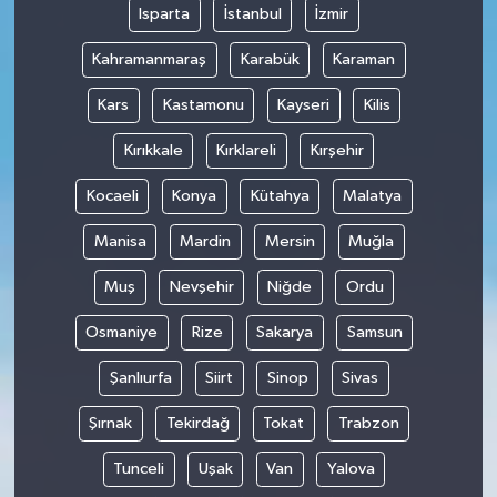
Isparta
İstanbul
İzmir
Kahramanmaraş
Karabük
Karaman
Kars
Kastamonu
Kayseri
Kilis
Kırıkkale
Kırklareli
Kırşehir
Kocaeli
Konya
Kütahya
Malatya
Manisa
Mardin
Mersin
Muğla
Muş
Nevşehir
Niğde
Ordu
Osmaniye
Rize
Sakarya
Samsun
Şanlıurfa
Siirt
Sinop
Sivas
Şırnak
Tekirdağ
Tokat
Trabzon
Tunceli
Uşak
Van
Yalova