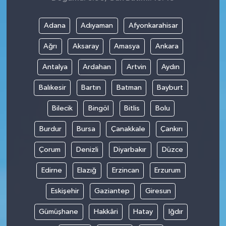
Adana
Adıyaman
Afyonkarahisar
Ağrı
Aksaray
Amasya
Ankara
Antalya
Ardahan
Artvin
Aydın
Balıkesir
Bartın
Batman
Bayburt
Bilecik
Bingöl
Bitlis
Bolu
Burdur
Bursa
Çanakkale
Çankırı
Çorum
Denizli
Diyarbakır
Düzce
Edirne
Elazığ
Erzincan
Erzurum
Eskişehir
Gaziantep
Giresun
Gümüşhane
Hakkâri
Hatay
Iğdır