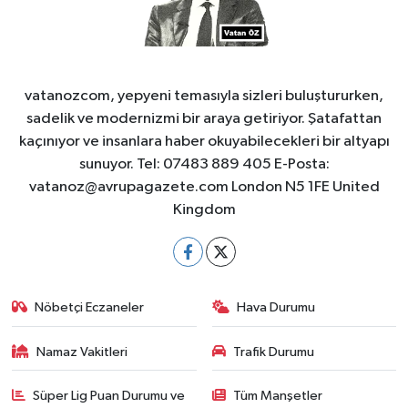
vatanozcom, yepyeni temasıyla sizleri buluştururken,
sadelik ve modernizmi bir araya getiriyor. Şatafattan
kaçınıyor ve insanlara haber okuyabilecekleri bir altyapı
sunuyor. Tel: 07483 889 405 E-Posta:
vatanoz@avrupagazete.com
London N5 1FE United
Kingdom
Nöbetçi Eczaneler
Hava Durumu
Namaz Vakitleri
Trafik Durumu
Süper Lig Puan Durumu ve
Tüm Manşetler