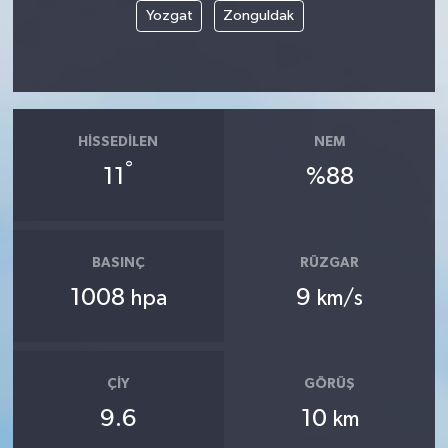
Yozgat
Zonguldak
HISSEDILEN
NEM
°
11
%88
BASINÇ
RÜZGAR
1008
9
hpa
km/s
ÇIY
GÖRÜŞ
9.6
10
km