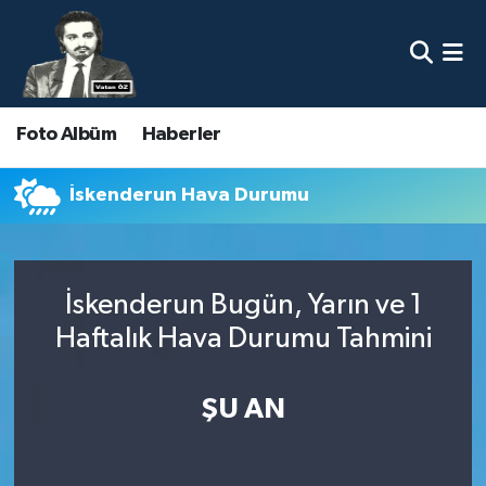
Nöbetçi Eczaneler
Foto Albüm
Haberler
Hava Durumu
Namaz Vakitleri
İskenderun Hava Durumu
Trafik Durumu
İskenderun Bugün, Yarın ve 1
Süper Lig Puan Durumu ve Fikstür
Haftalık Hava Durumu Tahmini
Tüm Manşetler
ŞU AN
Son Dakika Haberleri
Haber Arşivi