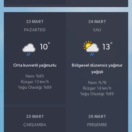
23 MART
24 MART
PAZARTESI
SALI
°
°
10
13
Orta kuvvetli yağmurlu
Bölgesel düzensiz yağmur
yağışlı
Nem: %85
Rüzgar: 13 km/h
Nem: %78
Yağış Olasılığı: %89
Rüzgar: 14 km/h
Yağış Olasılığı: %89
25 MART
26 MART
ÇARŞAMBA
PERŞEMBE