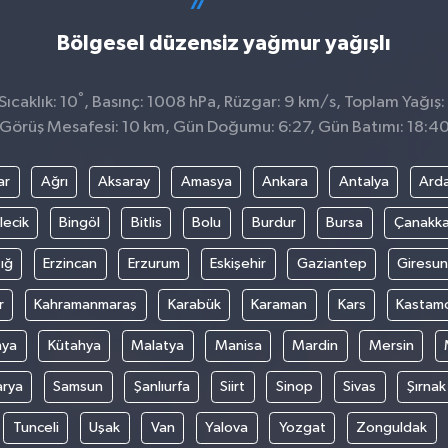
Bölgesel düzensiz yağmur yağışlı
°
ıcaklık: 10
, Basınç: 1008 hPa, Rüzgar: 9 km/s, Toplam Yağış:
Görüş Mesafesi: 10 km, Gün Doğumu: 6:27, Gün Batımı: 18:4
ar
Ağrı
Aksaray
Amasya
Ankara
Antalya
Ard
lecik
Bingöl
Bitlis
Bolu
Burdur
Bursa
Çanakka
ığ
Erzincan
Erzurum
Eskişehir
Gaziantep
Giresun
r
Kahramanmaraş
Karabük
Karaman
Kars
Kastam
nya
Kütahya
Malatya
Manisa
Mardin
Mersin
arya
Samsun
Şanlıurfa
Siirt
Sinop
Sivas
Şırnak
Tunceli
Uşak
Van
Yalova
Yozgat
Zonguldak