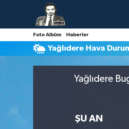
Nöbetçi Eczaneler
Foto Albüm
Haberler
Hava Durumu
Yağlıdere Hava Duru
Namaz Vakitleri
Trafik Durumu
Yağlıdere Bu
Süper Lig Puan Durumu ve Fikstür
Tüm Manşetler
Son Dakika Haberleri
ŞU AN
Haber Arşivi