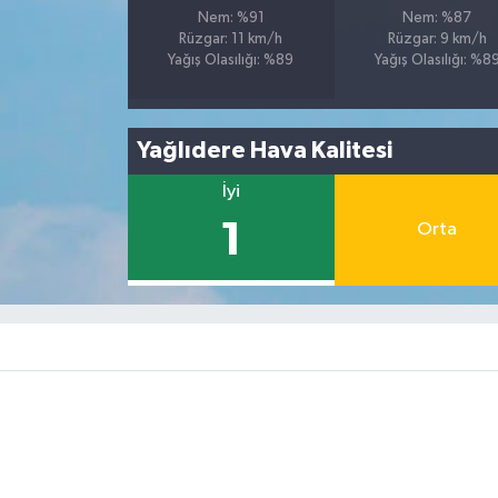
Nem: %91
Nem: %87
Rüzgar: 11 km/h
Rüzgar: 9 km/h
Yağış Olasılığı: %89
Yağış Olasılığı: %8
Yağlıdere Hava Kalitesi
İyi
1
Orta