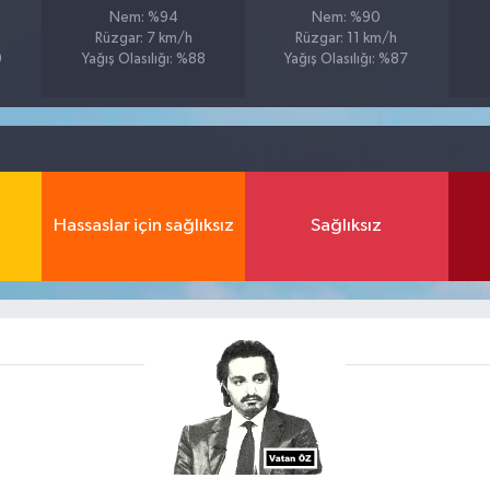
Nem: %94
Nem: %90
Rüzgar: 7 km/h
Rüzgar: 11 km/h
9
Yağış Olasılığı: %88
Yağış Olasılığı: %87
Hassaslar için sağlıksız
Sağlıksız