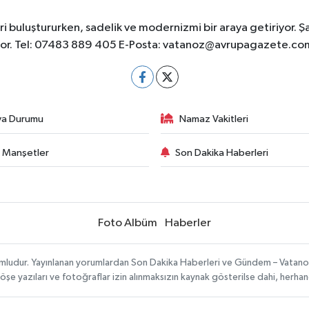
 buluştururken, sadelik ve modernizmi bir araya getiriyor. Ş
yor. Tel: 07483 889 405 E-Posta:
vatanoz@avrupagazete.co
va Durumu
Namaz Vakitleri
 Manşetler
Son Dakika Haberleri
Foto Albüm
Haberler
umludur. Yayınlanan yorumlardan Son Dakika Haberleri ve Gündem – Vatanoz s
köşe yazıları ve fotoğraflar izin alınmaksızın kaynak gösterilse dahi, herh