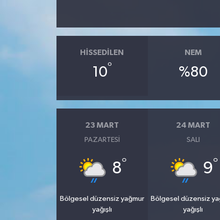
HISSEDILEN
NEM
°
10
%80
23 MART
24 MART
PAZARTESI
SALI
°
°
8
9
Bölgesel düzensiz yağmur
Bölgesel düzensiz y
yağışlı
yağışlı