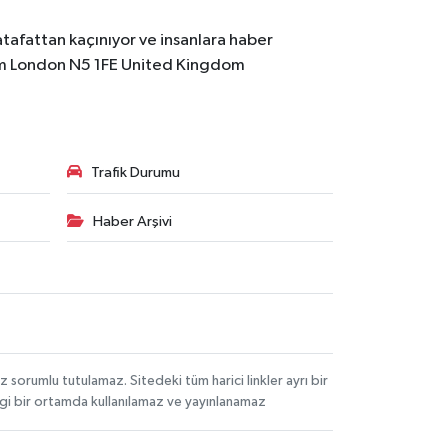
atafattan kaçınıyor ve insanlara haber
m
London N5 1FE United Kingdom
Trafik Durumu
Haber Arşivi
orumlu tutulamaz. Sitedeki tüm harici linkler ayrı bir
angi bir ortamda kullanılamaz ve yayınlanamaz