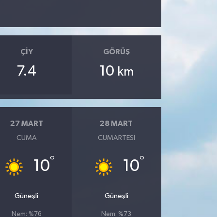
ÇIY
GÖRÜŞ
7.4
10
km
27 MART
28 MART
CUMA
CUMARTESI
°
°
10
10
Güneşli
Güneşli
Nem: %76
Nem: %73