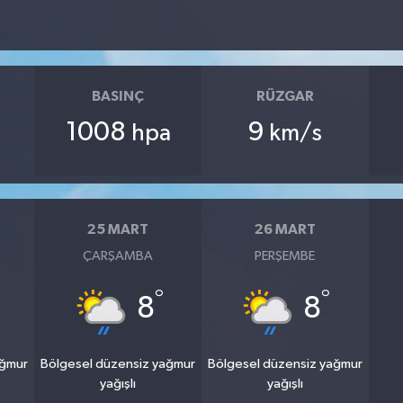
BASINÇ
RÜZGAR
1008
9
hpa
km/s
25 MART
26 MART
ÇARŞAMBA
PERŞEMBE
°
°
8
8
ağmur
Bölgesel düzensiz yağmur
Bölgesel düzensiz yağmur
yağışlı
yağışlı