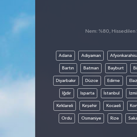
Nem: %80, Hissedilen S
Adana
Adıyaman
Afyonkarahis
Bartın
Batman
Bayburt
Bi
Diyarbakır
Düzce
Edirne
Elaz
Iğdır
Isparta
İstanbul
İzmi
Kırklareli
Kırşehir
Kocaeli
Ko
Ordu
Osmaniye
Rize
Sak