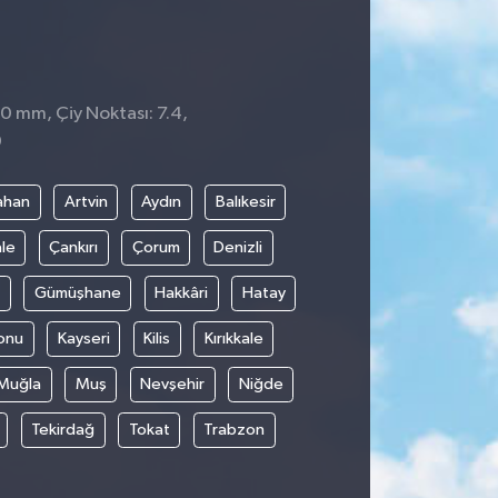
 0 mm, Çiy Noktası: 7.4,
0
ahan
Artvin
Aydın
Balıkesir
le
Çankırı
Çorum
Denizli
Gümüşhane
Hakkâri
Hatay
onu
Kayseri
Kilis
Kırıkkale
Muğla
Muş
Nevşehir
Niğde
Tekirdağ
Tokat
Trabzon