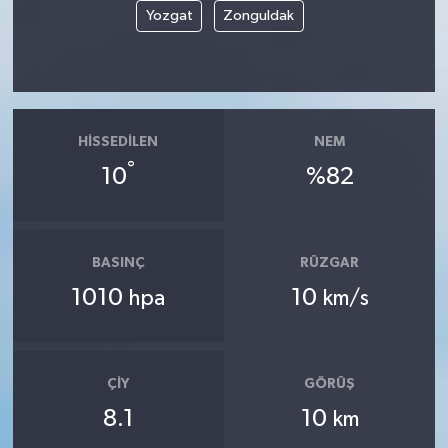
Yozgat
Zonguldak
HISSEDILEN
NEM
°
10
%82
BASINÇ
RÜZGAR
1010
10
hpa
km/s
ÇIY
GÖRÜŞ
8.1
10
km