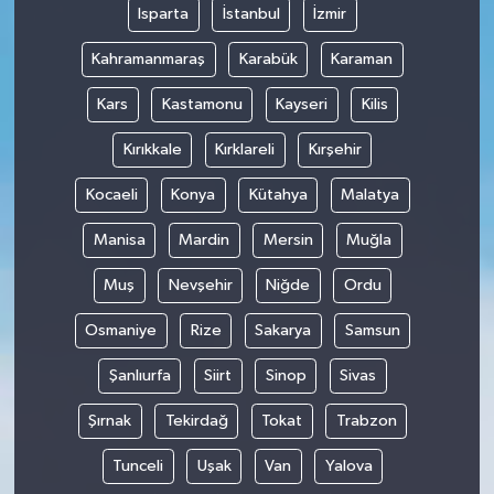
Isparta
İstanbul
İzmir
Kahramanmaraş
Karabük
Karaman
Kars
Kastamonu
Kayseri
Kilis
Kırıkkale
Kırklareli
Kırşehir
Kocaeli
Konya
Kütahya
Malatya
Manisa
Mardin
Mersin
Muğla
Muş
Nevşehir
Niğde
Ordu
Osmaniye
Rize
Sakarya
Samsun
Şanlıurfa
Siirt
Sinop
Sivas
Şırnak
Tekirdağ
Tokat
Trabzon
Tunceli
Uşak
Van
Yalova