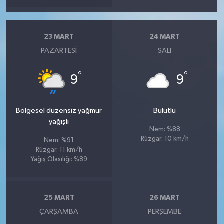
23 MART
24 MART
PAZARTESI
SALI
°
°
9
9
Bölgesel düzensiz yağmur
Bulutlu
yağışlı
Nem: %88
Rüzgar: 10 km/h
Nem: %91
Rüzgar: 11 km/h
Yağış Olasılığı: %89
25 MART
26 MART
ÇARŞAMBA
PERŞEMBE