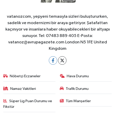
vatanozcom, yepyeni temasıyla sizleri buluştururken,
sadelik ve modernizmi bir araya getiriyor. Şatafattan
kaçınıyor ve insanlara haber okuyabilecekleri bir altyapı
sunuyor. Tel: 07483 889 405 E-Posta:
vatanoz@avrupagazete.com
London N5 1FE United
Kingdom
Nöbetçi Eczaneler
Hava Durumu
Namaz Vakitleri
Trafik Durumu
Süper Lig Puan Durumu ve
Tüm Manşetler
Fikstür