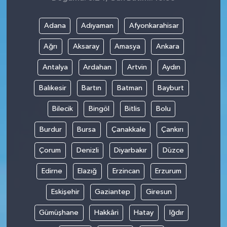
Adana
Adıyaman
Afyonkarahisar
Ağrı
Aksaray
Amasya
Ankara
Antalya
Ardahan
Artvin
Aydın
Balıkesir
Bartın
Batman
Bayburt
Bilecik
Bingöl
Bitlis
Bolu
Burdur
Bursa
Çanakkale
Çankırı
Çorum
Denizli
Diyarbakır
Düzce
Edirne
Elazığ
Erzincan
Erzurum
Eskişehir
Gaziantep
Giresun
Gümüşhane
Hakkâri
Hatay
Iğdır