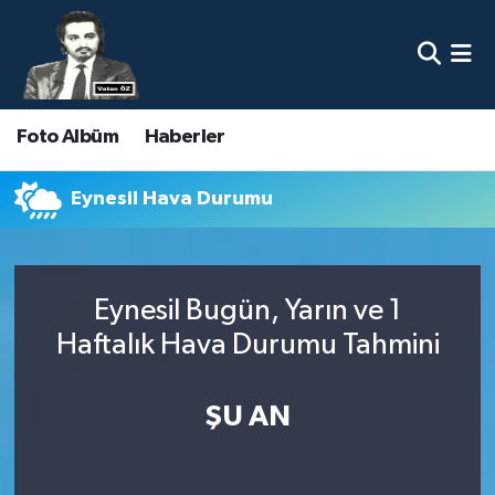
Nöbetçi Eczaneler
Foto Albüm
Haberler
Hava Durumu
Namaz Vakitleri
Eynesil Hava Durumu
Trafik Durumu
Eynesil Bugün, Yarın ve 1
Süper Lig Puan Durumu ve Fikstür
Haftalık Hava Durumu Tahmini
Tüm Manşetler
ŞU AN
Son Dakika Haberleri
Haber Arşivi