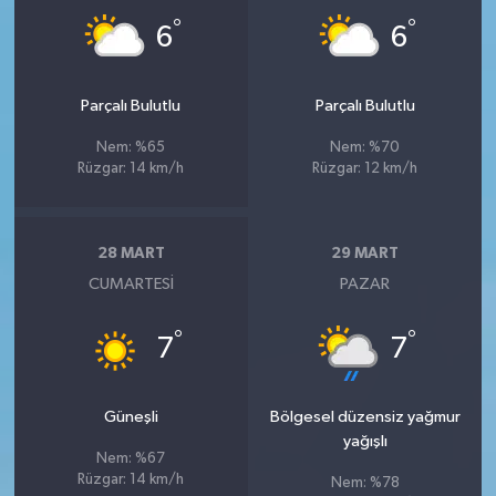
°
°
6
6
Parçalı Bulutlu
Parçalı Bulutlu
Nem: %65
Nem: %70
Rüzgar: 14 km/h
Rüzgar: 12 km/h
28 MART
29 MART
CUMARTESI
PAZAR
°
°
7
7
Güneşli
Bölgesel düzensiz yağmur
yağışlı
Nem: %67
Rüzgar: 14 km/h
Nem: %78