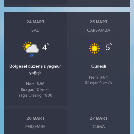
24 MART
25 MART
SALI
ÇARŞAMBA
°
°
4
5
Bölgesel düzensiz yağmur
Güneşli
yağışlı
Nem: %64
Rüzgar: 9 km/h
Nem: %66
Rüzgar: 10 km/h
Yağış Olasılığı: %88
26 MART
27 MART
PERŞEMBE
CUMA