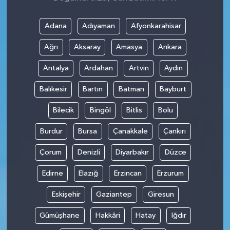
Adana
Adıyaman
Afyonkarahisar
Ağrı
Aksaray
Amasya
Ankara
Antalya
Ardahan
Artvin
Aydın
Balıkesir
Bartın
Batman
Bayburt
Bilecik
Bingöl
Bitlis
Bolu
Burdur
Bursa
Çanakkale
Çankırı
Çorum
Denizli
Diyarbakır
Düzce
Edirne
Elazığ
Erzincan
Erzurum
Eskişehir
Gaziantep
Giresun
Gümüşhane
Hakkâri
Hatay
Iğdır