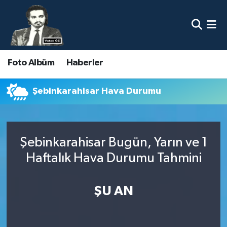
Nöbetçi Eczaneler
Foto Albüm
Haberler
Hava Durumu
Namaz Vakitleri
Şebinkarahisar Hava Durumu
Trafik Durumu
Şebinkarahisar Bugün, Yarın ve 1
Süper Lig Puan Durumu ve Fikstür
Haftalık Hava Durumu Tahmini
Tüm Manşetler
ŞU AN
Son Dakika Haberleri
Haber Arşivi