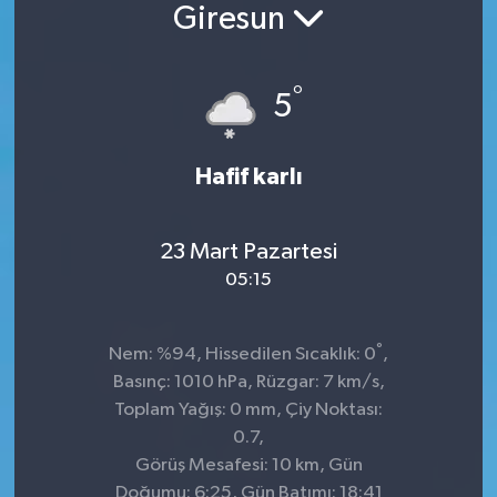
Giresun
°
5
Hafif karlı
23 Mart Pazartesi
05:15
°
Nem: %94, Hissedilen Sıcaklık: 0
,
Basınç: 1010 hPa, Rüzgar: 7 km/s,
Toplam Yağış: 0 mm, Çiy Noktası:
0.7,
Görüş Mesafesi: 10 km, Gün
Doğumu: 6:25, Gün Batımı: 18:41