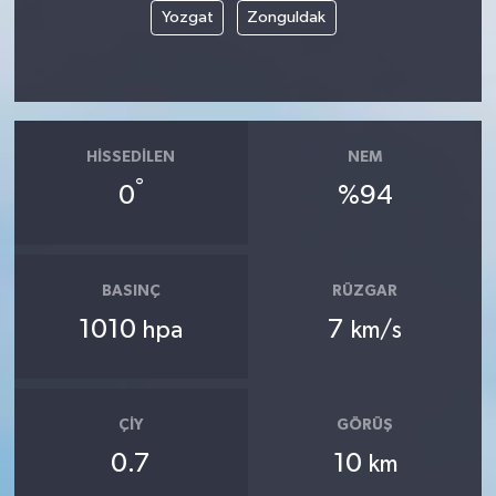
Yozgat
Zonguldak
HISSEDILEN
NEM
°
0
%94
BASINÇ
RÜZGAR
1010
7
hpa
km/s
ÇIY
GÖRÜŞ
0.7
10
km