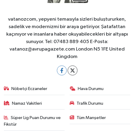
vatanozcom, yepyeni temasıyla sizleri buluştururken,
sadelik ve modernizmi bir araya getiriyor. Şatafattan
kaçınıyor ve insanlara haber okuyabilecekleri bir altyapı
sunuyor. Tel: 07483 889 405 E-Posta:
vatanoz@avrupagazete.com
London N5 1FE United
Kingdom
Nöbetçi Eczaneler
Hava Durumu
Namaz Vakitleri
Trafik Durumu
Süper Lig Puan Durumu ve
Tüm Manşetler
Fikstür