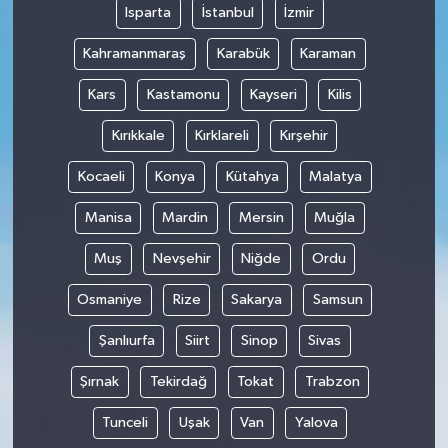
Isparta
İstanbul
İzmir
Kahramanmaraş
Karabük
Karaman
Kars
Kastamonu
Kayseri
Kilis
Kırıkkale
Kırklareli
Kırşehir
Kocaeli
Konya
Kütahya
Malatya
Manisa
Mardin
Mersin
Muğla
Muş
Nevşehir
Niğde
Ordu
Osmaniye
Rize
Sakarya
Samsun
Şanlıurfa
Siirt
Sinop
Sivas
Şırnak
Tekirdağ
Tokat
Trabzon
Tunceli
Uşak
Van
Yalova