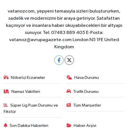
vatanozcom, yepyeni temasıyla sizleri buluştururken,
sadelik ve modernizmi bir araya getiriyor. Şatafattan
kaçınıyor ve insanlara haber okuyabilecekleri bir altyapı
sunuyor. Tel: 07483 889 405 E-Posta:
vatanoz@avrupagazete.com
London N5 1FE United
Kingdom
Nöbetçi Eczaneler
Hava Durumu
Namaz Vakitleri
Trafik Durumu
Süper Lig Puan Durumu ve
Tüm Manşetler
Fikstür
Son Dakika Haberleri
Haber Arşivi