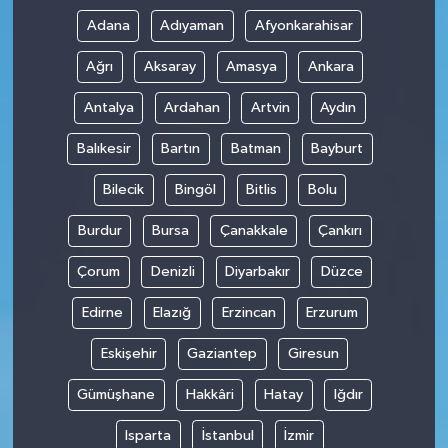
Adana
Adıyaman
Afyonkarahisar
Ağrı
Aksaray
Amasya
Ankara
Antalya
Ardahan
Artvin
Aydın
Balıkesir
Bartın
Batman
Bayburt
Bilecik
Bingöl
Bitlis
Bolu
Burdur
Bursa
Çanakkale
Çankırı
Çorum
Denizli
Diyarbakır
Düzce
Edirne
Elazığ
Erzincan
Erzurum
Eskişehir
Gaziantep
Giresun
Gümüşhane
Hakkâri
Hatay
Iğdır
Isparta
İstanbul
İzmir