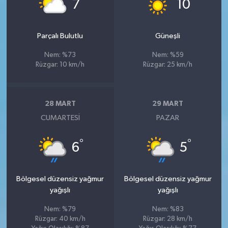
°
°
7
10
Parçalı Bulutlu
Güneşli
Nem: %73
Nem: %59
Rüzgar: 10 km/h
Rüzgar: 25 km/h
28 MART
29 MART
CUMARTESI
PAZAR
°
°
6
5
Bölgesel düzensiz yağmur
Bölgesel düzensiz yağmur
yağışlı
yağışlı
Nem: %79
Nem: %83
Rüzgar: 40 km/h
Rüzgar: 28 km/h