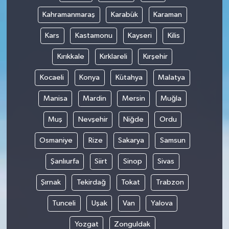
Kahramanmaraş
Karabük
Karaman
Kars
Kastamonu
Kayseri
Kilis
Kırıkkale
Kırklareli
Kırşehir
Kocaeli
Konya
Kütahya
Malatya
Manisa
Mardin
Mersin
Muğla
Muş
Nevşehir
Niğde
Ordu
Osmaniye
Rize
Sakarya
Samsun
Şanlıurfa
Siirt
Sinop
Sivas
Şırnak
Tekirdağ
Tokat
Trabzon
Tunceli
Uşak
Van
Yalova
Yozgat
Zonguldak