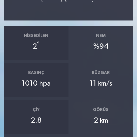
HISSEDILEN
NEM
°
2
%94
BASINÇ
RÜZGAR
1010
11
hpa
km/s
ÇIY
GÖRÜŞ
2.8
2
km