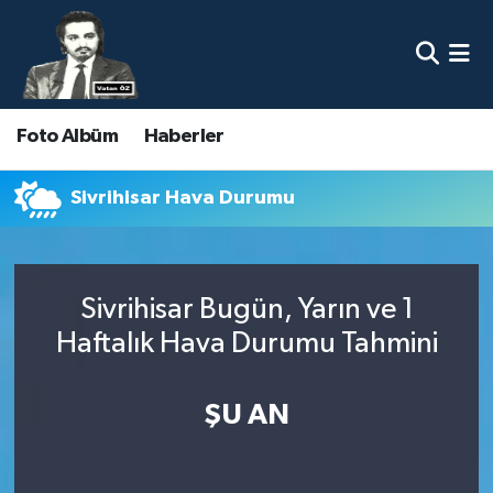
Nöbetçi Eczaneler
Foto Albüm
Haberler
Hava Durumu
Namaz Vakitleri
Sivrihisar Hava Durumu
Trafik Durumu
Sivrihisar Bugün, Yarın ve 1
Süper Lig Puan Durumu ve Fikstür
Haftalık Hava Durumu Tahmini
Tüm Manşetler
ŞU AN
Son Dakika Haberleri
Haber Arşivi