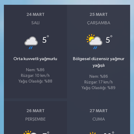
24 MART
25 MART
SALI
ÇARŞAMBA
°
°
5
5
Orta kuvvetli yağmurlu
Bölgesel düzensiz yağmur
yağışlı
Nem: %86
Rüzgar: 10 km/h
Nem: %86
Yağış Olasılığı: %88
Rüzgar: 17 km/h
Yağış Olasılığı: %89
26 MART
27 MART
PERŞEMBE
CUMA