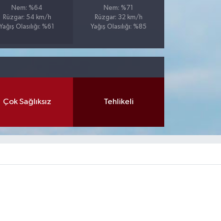
Nem: %64
Nem: %71
Rüzgar: 54 km/h
Rüzgar: 32 km/h
Yağış Olasılığı: %61
Yağış Olasılığı: %85
Çok Sağlıksız
Tehlikeli