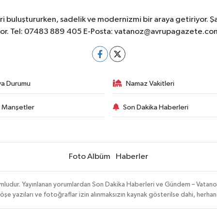
 buluştururken, sadelik ve modernizmi bir araya getiriyor. Ş
yor. Tel: 07483 889 405 E-Posta:
vatanoz@avrupagazete.co
va Durumu
Namaz Vakitleri
 Manşetler
Son Dakika Haberleri
Foto Albüm
Haberler
umludur. Yayınlanan yorumlardan Son Dakika Haberleri ve Gündem – Vatanoz s
köşe yazıları ve fotoğraflar izin alınmaksızın kaynak gösterilse dahi, herh