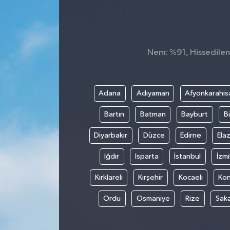
Nem: %91, Hissedilen 
Adana
Adıyaman
Afyonkarahis
Bartın
Batman
Bayburt
Bi
Diyarbakır
Düzce
Edirne
Elaz
Iğdır
Isparta
İstanbul
İzmi
Kırklareli
Kırşehir
Kocaeli
Ko
Ordu
Osmaniye
Rize
Sak