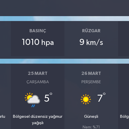
BASINÇ
RÜZGAR
1010
9
hpa
km/s
25 MART
26 MART
ÇARŞAMBA
PERŞEMBE
°
°
5
7
rlu
Bölgesel düzensiz yağmur
Güneşli
Bölg
yağışlı
Nem: %71