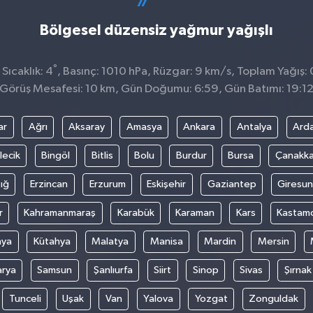
Bölgesel düzensiz yağmur yağışlı
°
Sıcaklık: 4
, Basınç: 1010 hPa, Rüzgar: 9 km/s, Toplam Yağış: 
Görüş Mesafesi: 10 km, Gün Doğumu: 6:59, Gün Batımı: 19:1
ar
Ağrı
Aksaray
Amasya
Ankara
Antalya
Ard
lecik
Bingöl
Bitlis
Bolu
Burdur
Bursa
Çanakka
ığ
Erzincan
Erzurum
Eskişehir
Gaziantep
Giresun
r
Kahramanmaraş
Karabük
Karaman
Kars
Kastam
nya
Kütahya
Malatya
Manisa
Mardin
Mersin
arya
Samsun
Şanlıurfa
Siirt
Sinop
Sivas
Şırnak
Tunceli
Uşak
Van
Yalova
Yozgat
Zonguldak