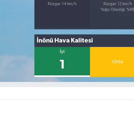
Rüzgar: 14 km/h
Rüzgar: 12 km/h
Yağış Olasılığı: %8
İnönü Hava Kalitesi
İyi
1
Orta