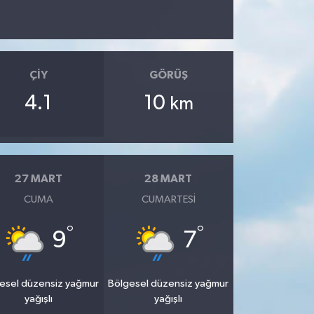
ÇIY
GÖRÜŞ
4.1
10
km
27 MART
28 MART
CUMA
CUMARTESI
°
°
9
7
esel düzensiz yağmur
Bölgesel düzensiz yağmur
yağışlı
yağışlı