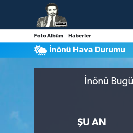
Nöbetçi Eczaneler
Foto Albüm
Haberler
Hava Durumu
İnönü Hava Durumu
Namaz Vakitleri
Trafik Durumu
İnönü Bugün
Süper Lig Puan Durumu ve Fikstür
Tüm Manşetler
Son Dakika Haberleri
ŞU AN
Haber Arşivi