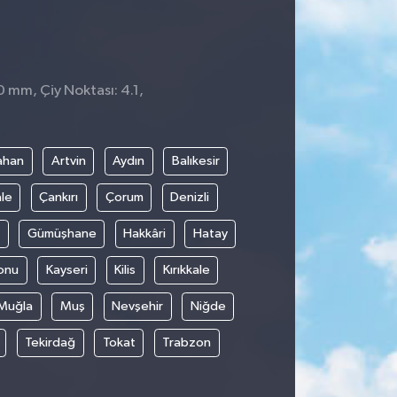
0 mm, Çiy Noktası: 4.1,
2
ahan
Artvin
Aydın
Balıkesir
le
Çankırı
Çorum
Denizli
Gümüşhane
Hakkâri
Hatay
onu
Kayseri
Kilis
Kırıkkale
Muğla
Muş
Nevşehir
Niğde
Tekirdağ
Tokat
Trabzon