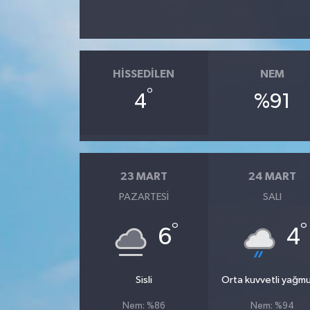
HISSEDILEN
NEM
°
4
%91
23 MART
24 MART
PAZARTESI
SALI
°
°
6
4
Sisli
Orta kuvvetli yağmu
Nem: %86
Nem: %94