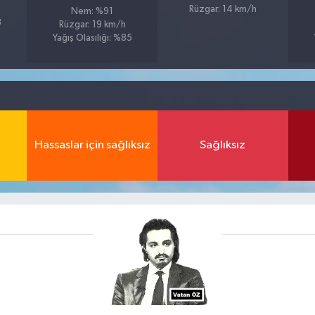
Rüzgar: 14 km/h
Nem: %91
8
Rüzgar: 19 km/h
Yağış Olasılığı: %85
Hassaslar için sağlıksız
Sağlıksız