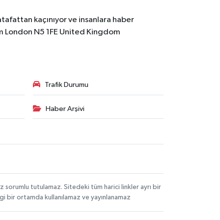
atafattan kaçınıyor ve insanlara haber
m
London N5 1FE United Kingdom
Trafik Durumu
Haber Arşivi
orumlu tutulamaz. Sitedeki tüm harici linkler ayrı bir
angi bir ortamda kullanılamaz ve yayınlanamaz