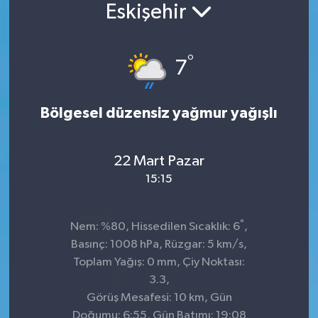
Eskişehir
°
7
Bölgesel düzensiz yağmur yağışlı
22 Mart Pazar
15:15
°
Nem: %80, Hissedilen Sıcaklık: 6
,
Basınç: 1008 hPa, Rüzgar: 5 km/s,
Toplam Yağış: 0 mm, Çiy Noktası:
3.3,
Görüş Mesafesi: 10 km, Gün
Doğumu: 6:55, Gün Batımı: 19:08