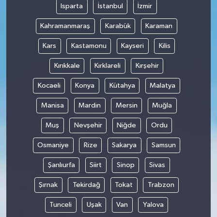
Isparta
İstanbul
İzmir
Kahramanmaraş
Karabük
Karaman
Kars
Kastamonu
Kayseri
Kilis
Kırıkkale
Kırklareli
Kırşehir
Kocaeli
Konya
Kütahya
Malatya
Manisa
Mardin
Mersin
Muğla
Muş
Nevşehir
Niğde
Ordu
Osmaniye
Rize
Sakarya
Samsun
Şanlıurfa
Siirt
Sinop
Sivas
Şırnak
Tekirdağ
Tokat
Trabzon
Tunceli
Uşak
Van
Yalova