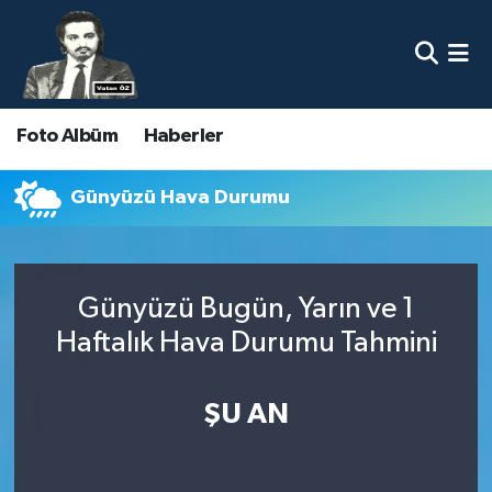
Nöbetçi Eczaneler
Foto Albüm
Haberler
Hava Durumu
Namaz Vakitleri
Günyüzü Hava Durumu
Trafik Durumu
Günyüzü Bugün, Yarın ve 1
Süper Lig Puan Durumu ve Fikstür
Haftalık Hava Durumu Tahmini
Tüm Manşetler
ŞU AN
Son Dakika Haberleri
Haber Arşivi