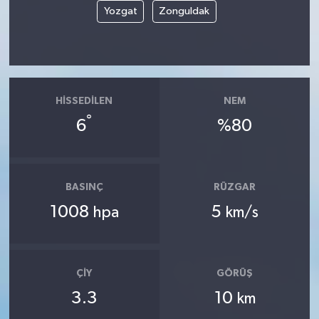
Yozgat
Zonguldak
HISSEDILEN
NEM
°
6
%80
BASINÇ
RÜZGAR
1008
5
hpa
km/s
ÇIY
GÖRÜŞ
3.3
10
km