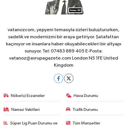
vatanozcom, yepyeni temasıyla sizleri buluştururken,
sadelik ve modernizmi bir araya getiriyor. Şatafattan
kaçınıyor ve insanlara haber okuyabilecekleri bir altyapı
sunuyor. Tel: 07483 889 405 E-Posta:
vatanoz@avrupagazete.com
London N5 1FE United
Kingdom
Nöbetçi Eczaneler
Hava Durumu
Namaz Vakitleri
Trafik Durumu
Süper Lig Puan Durumu ve
Tüm Manşetler