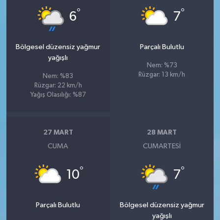
°
°
6
7
Bölgesel düzensiz yağmur
Parçalı Bulutlu
yağışlı
Nem: %73
Rüzgar: 13 km/h
Nem: %83
Rüzgar: 22 km/h
Yağış Olasılığı: %87
27 MART
28 MART
CUMA
CUMARTESI
°
°
10
7
Parçalı Bulutlu
Bölgesel düzensiz yağmur
yağışlı