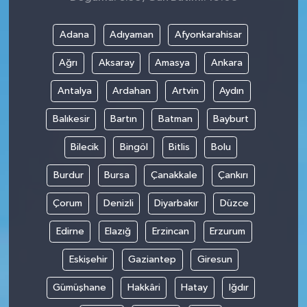
Adana
Adıyaman
Afyonkarahisar
Ağrı
Aksaray
Amasya
Ankara
Antalya
Ardahan
Artvin
Aydın
Balıkesir
Bartın
Batman
Bayburt
Bilecik
Bingöl
Bitlis
Bolu
Burdur
Bursa
Çanakkale
Çankırı
Çorum
Denizli
Diyarbakır
Düzce
Edirne
Elazığ
Erzincan
Erzurum
Eskişehir
Gaziantep
Giresun
Gümüşhane
Hakkâri
Hatay
Iğdır